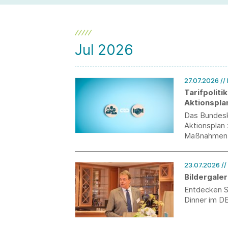
und Private Label bei der Modemarke
verantworten wird.
Jul 2026
27.07.2026
//
Tarifpoliti
Aktionspla
Das Bundeska
Aktionsplan 
Maßnahmen 
23.07.2026
/
Bildergaler
Entdecken Si
Dinner im DE