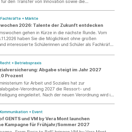
ür den Transfer von Innovation sowie die
eit zwischen Startups und Mittelstand aufgegriffen.
/ Fachkräfte + Märkte
wochen 2026: Talente der Zukunft entdecken
umswochen gehen in Kürze in die nächste Runde. Vom
6.11.2026 haben Sie die Möglichkeit ohne großen
d interessierte Schülerinnen und Schüler als Fachkräfte
u gewinnen. Erleben Sie die Jugendlichen persönlich
n Sie die Berufswelt mit der Schulwelt.
 Recht + Betriebspraxis
zialversicherung: Abgabe steigt im Jahr 2027
5,0 Prozent
nisterium für Arbeit und Soziales hat zur
ialabgabe-Verordnung 2027 die Ressort- und
eiligung eingeleitet. Nach der neuen Verordnung wird im
r Abgabesatz zur Künstlersozialversicherung 5,0
ragen.
 Kommunikation + Event
of GENTS und VM by Vera Mont launchen
e Kampagne für Frühjahr/Sommer 2027
pagne „From Basic to Ball“ bringen VM by Vera Mont