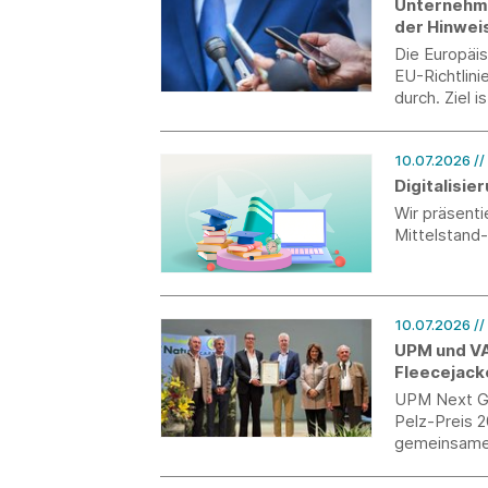
Unternehme
der Hinwei
Die Europäi
EU-Richtlin
durch. Ziel 
Unternehmen
zum 31. Juli
10.07.2026
//
Digitalisi
Wir präsent
Mittelstand
10.07.2026
/
UPM und VA
Fleecejack
UPM Next Ge
Pelz-Preis 
gemeinsame 
holzbasierte
Rahmen des 