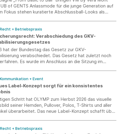
UB of GENTS Anlassmode für die junge Generation auf
m Fokus stehen kuratierte Abschlussball-Looks als
estimmte Couple-Outfits.
 Recht + Betriebspraxis
icherungsrecht: Verabschiedung des GKV-
abilisierungsgesetzes
6 hat der Bundestag das Gesetz zur GKV-
ilisierung verabschiedet. Das Gesetz hat zuletzt noch
erfahren. Es wurde im Anschluss an die Sitzung im
m Bundesrat beraten und verabschiedet.
 Kommunikation + Event
es Label-Konzept sorgt für ein konsistentes
ebnis
htigen Schritt hat OLYMP zum Herbst 2026 das visuelle
bild seiner Hemden, Pullover, Polos, T-Shirts und aller
ikel überarbeitet. Das neue Label-Konzept schafft über
Sortiment hinweg einen einheitlichen Markenauftritt
r mehr Orientierung, Wiedererkennung und Wertigkeit
 Recht + Betriebspraxis
aufsfläche.