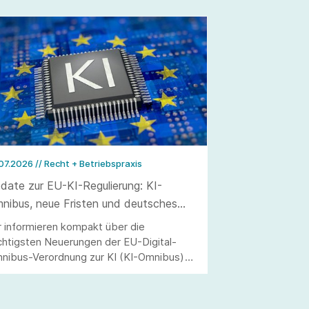
.07.2026
// Recht + Betriebspraxis
date zur EU-KI-Regulierung: KI-
nibus, neue Fristen und deutsches
rchführungsgesetz
r informieren kompakt über die
chtigsten Neuerungen der EU-Digital-
nibus-Verordnung zur KI (KI-Omnibus)
d des deutschen Durchführungsgesetzes
r KI-Verordnung (KI-VO)