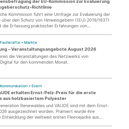
nsbefragung der EU-Kommission zur Evaluierung
sgeberschutz-Richtlinie
sche Kommission führt eine Umfrage zur Evaluierung der
ie über den Schutz von Hinweisgebern ((EU) 2019/1937)
ist die Erfassung praktischer Erfahrungen von
 mit internen Meldesystemen. Die Teilnahme ist bis
 2026 möglich.
 Fachkräfte + Märkte
erung – Veranstaltungsangebote August 2026
ieren die Veranstaltungen des Netzwerks von
-Digital für den kommenden Monat.
/ Kommunikation + Event
UDE erhalten Ernst-Pelz-Preis für die erste
e aus holzbasiertem Polyester
neration Renewables und VAUDE sind mit dem Ernst-
2026 ausgezeichnet worden. Prämiert wurde ihre
Entwicklung der weltweit ersten Fleecejacke aus
m Polyester. Die Auszeichnung wurde am 6. Juli im
C.A.R.M.E.N.-Symposiums in Straubing von Bayerns