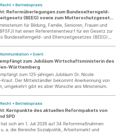
/ Recht + Betriebspraxis
minister Hubert Aiwanger überreicht.
ht: Reformüberlegungen zum Bundeselterngeld-
zeitgesetz (BEEG) sowie zum Mutterschutzgesetz
nisterium für Bildung, Familie, Senioren, Frauen und
FSFJ) hat einen Referentenentwurf für ein Gesetz zur
s Bundeselterngeld- und Elternzeitgesetzes (BEEG)
utterschutzgesetzes (MuSchG) vorgelegt.
/ Kommunikation + Event
 empfängt zum Jubiläum Wirtschaftsministerin des
den-Württemberg
empfängt zum 125-jährigen Jubiläum Dr. Nicole
-Kraut. Der Mittelständler bekommt Anerkennung von
in, umgekehrt gibt es aber Wünsche ans Ministerium.
/ Recht + Betriebspraxis
ht: Kernpunkte des aktuellen Reformpakets von
nd SPD
n hat sich am 1. Juli 2026 auf 34 Reformmaßnahmen
 u. a. die Bereiche Sozialpolitik, Arbeitsmarkt und