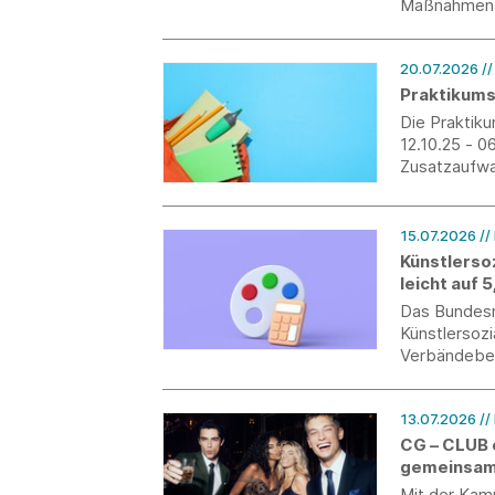
Maßnahmen f
Zusammenarb
20.07.2026
/
Praktikums
Die Praktik
12.10.25 - 0
Zusatzaufwan
von morgen z
und verzahne
15.07.2026
//
Künstlerso
leicht auf 
Das Bundesmi
Künstlersoz
Verbändebet
Jahr 2027 de
Prozent bet
13.07.2026
//
CG – CLUB 
gemeinsam
Mit der Kam