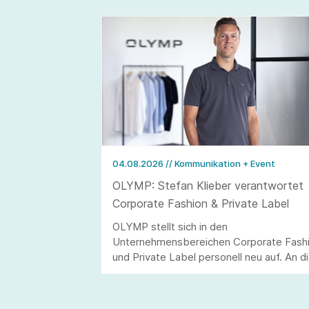
04.08.2026
// Kommunikation + Event
OLYMP: Stefan Klieber verantwortet
Corporate Fashion & Private Label
OLYMP stellt sich in den
Unternehmensbereichen Corporate Fash
und Private Label personell neu auf. An d
Stelle von Andreas Telahr rückt der
Vertriebsprofi Stefan Klieber, der künftig
die Geschäftseinheiten Corporate Fashio