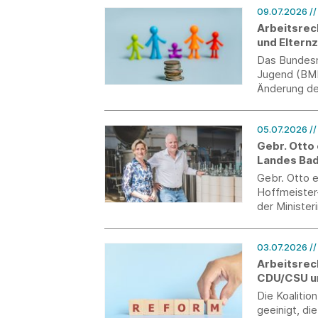
09.07.2026
/
Wirtschafts
Arbeitsrec
und Eltern
(MuSchG)
Das Bundesmi
Jugend (BMB
Änderung de
sowie des M
05.07.2026
/
Gebr. Otto
Landes Ba
Gebr. Otto 
Hoffmeister
der Minister
03.07.2026
/
Arbeitsrec
CDU/CSU u
Die Koalitio
geeinigt, die