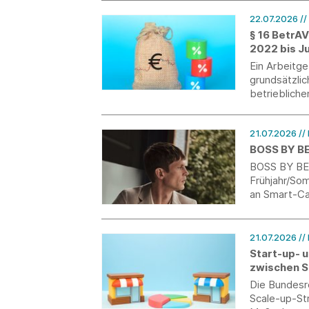
22.07.2026
//
§ 16 BetrA
2022 bis J
Ein Arbeitg
grundsätzlic
betriebliche
nach billig
Hilfsmittel 
21.07.2026
//
Verbraucher
BOSS BY B
BOSS BY BE
Frühjahr/So
an Smart-Ca
21.07.2026
//
Start-up- 
zwischen S
Die Bundesre
Scale-up-Str