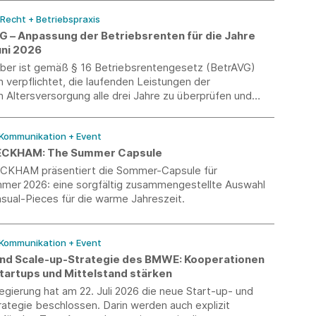
 Recht + Betriebspraxis
VG – Anpassung der Betriebsrenten für die Jahre
uni 2026
eber ist gemäß § 16 Betriebsrentengesetz (BetrAVG)
h verpflichtet, die laufenden Leistungen der
n Altersversorgung alle drei Jahre zu überprüfen und
em Ermessen über eine Anpassung zu entscheiden. Ein
für diese Entscheidung ist die Entwicklung des jeweiligen
 Kommunikation + Event
preisindexes.
ECKHAM: The Summer Capsule
CKHAM präsentiert die Sommer-Capsule für
mmer 2026: eine sorgfältig zusammengestellte Auswahl
sual-Pieces für die warme Jahreszeit.
 Kommunikation + Event
und Scale-up-Strategie des BMWE: Kooperationen
tartups und Mittelstand stärken
gierung hat am 22. Juli 2026 die neue Start-up- und
ategie beschlossen. Darin werden auch explizit