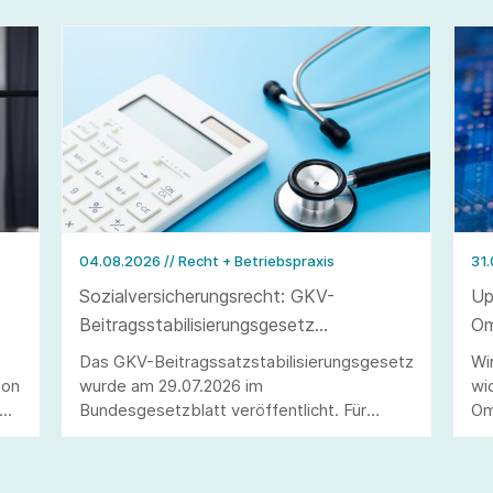
04.08.2026
// Recht + Betriebspraxis
31
Sozialversicherungsrecht: GKV-
Up
Beitragsstabilisierungsgesetz
Om
veröffentlicht
Du
Das GKV-Beitragssatzstabilisierungsgesetz
Wi
ion
wurde am 29.07.2026 im
wi
ie
Bundesgesetzblatt veröffentlicht. Für
Om
Arbeitgeber ergeben sich wesentliche
un
Änderungen, darunter die Anhebung der
zu
n
Beitragsbemessungsgrenze sowie die