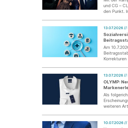
und CG – CL
den Punkt. I
perfekt abg
13.07.2026
//
Sozialvers
Beitragsst
Am 10.7.202
Beitragsstab
Korrekturen 
Bundestag i
13.07.2026
//
OLYMP: Neu
Markenerl
Als folgeric
Erscheinungs
weiteren Art
das gesamte 
und sorgt fü
10.07.2026
//
auf der Verk