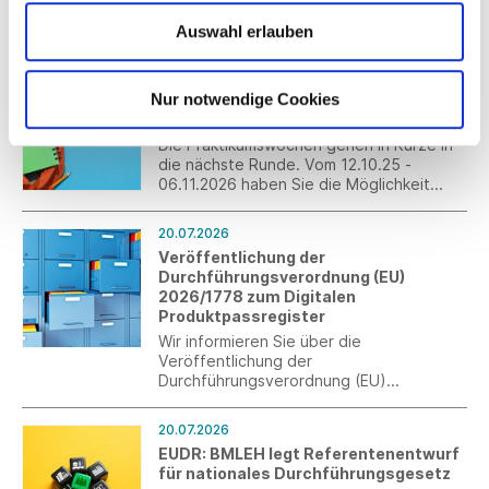
die neue Start-up- und Scale-up-
Strategie beschlossen. Darin werden
Auswahl erlauben
auch explizit Maßnahmen für den Transfer
von Innovation sowie die Zusammenarbeit
20.07.2026
zwischen Startups und Mittelstand
Nur notwendige Cookies
Praktikumswochen 2026: Talente der
aufgegriffen.
Zukunft entdecken
Die Praktikumswochen gehen in Kürze in
die nächste Runde. Vom 12.10.25 -
06.11.2026 haben Sie die Möglichkeit
ohne großen Zusatzaufwand
interessierte Schülerinnen und Schüler als
20.07.2026
Fachkräfte von morgen zu gewinnen.
Veröffentlichung der
Erleben Sie die Jugendlichen persönlich
Durchführungsverordnung (EU)
und verzahnen Sie die Berufswelt mit der
2026/1778 zum Digitalen
Schulwelt.
Produktpassregister
Wir informieren Sie über die
Veröffentlichung der
Durchführungsverordnung (EU)
2026/1778 zum Digitalen
Produktpassregister (DPP-Register) im
20.07.2026
Rahmen der Ökodesign-Verordnung
EUDR: BMLEH legt Referentenentwurf
(ESPR).
für nationales Durchführungsgesetz