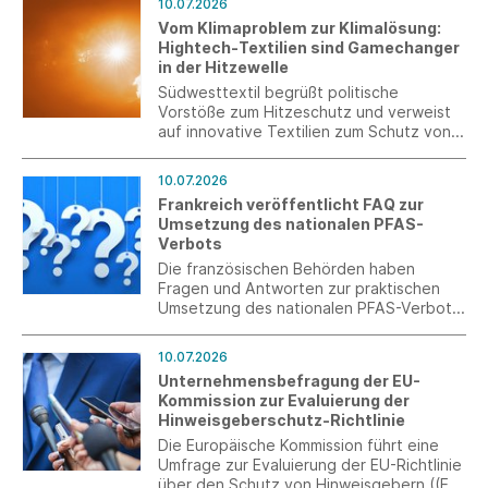
10.07.2026
gesamte Sortiment hinweg einen
Vom Klimaproblem zur Klimalösung:
einheitlichen Markenauftritt und sorgt für
Hightech-Textilien sind Gamechanger
mehr Orientierung, Wiedererkennung und
in der Hitzewelle
Wertigkeit auf der Verkaufsfläche.
Südwesttextil begrüßt politische
Vorstöße zum Hitzeschutz und verweist
auf innovative Textilien zum Schutz von
Mensch, Infrastruktur und
Wirtschaftsstandort.
10.07.2026
Frankreich veröffentlicht FAQ zur
Umsetzung des nationalen PFAS-
Verbots
Die französischen Behörden haben
Fragen und Antworten zur praktischen
Umsetzung des nationalen PFAS-Verbots
veröffentlicht. Die FAQ behandeln u. a.
den Anwendungsbereich, die
10.07.2026
Grenzwerte, analytische Fragen,
Unternehmensbefragung der EU-
Ausnahmen für Recyclingmaterialien
Kommission zur Evaluierung der
sowie den Umgang mit Lagerbeständen.
Hinweisgeberschutz-Richtlinie
Die Europäische Kommission führt eine
Umfrage zur Evaluierung der EU-Richtlinie
über den Schutz von Hinweisgebern ((EU)