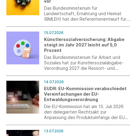
vor
Das Bundesministerium für
Landwirtschaft, Ernährung und Heimat
(BMLEH) hat den Referentenentwurf für
das nationale Durchführungsgesetz zur
EU-Entwaldungsverordnung (EUDR)
15.07.2026
vorgelegt und zur Verbändeanhörung
Künstlersozialversicherung: Abgabe
eingeladen.
steigt im Jahr 2027 leicht auf 5,0
Prozent
Das Bundesministerium für Arbeit und
Soziales hat zur Künstlersozialabgabe-
Verordnung 2027 die Ressort- und
Verbändebeteiligung eingeleitet. Nach
der neuen Verordnung wird im Jahr 2027
14.07.2026
der Abgabesatz zur
EUDR: EU-Kommission verabschiedet
Künstlersozialversicherung 5,0 Prozent
Vereinfachungen der EU-
betragen.
Entwaldungsverordnung
Die EU-Kommission hat am 13. Juli 2026
den delegierten Rechtsakt zur
Anpassung des Produktumfangs der EU-
Entwaldungsverordnung (EUDR)
verabschiedet. Mit den Änderungen
13.07.2026
werden insbesondere der