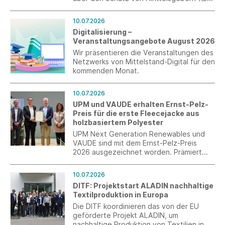
2019/1937) durch. Ziel ist die Erfassung
praktischer Erfahrungen von
10.07.2026
Unternehmen mit internen
Digitalisierung –
Meldesystemen. Die Teilnahme ist bis zum
Veranstaltungsangebote August 2026
31. Juli 2026 möglich.
Wir präsentieren die Veranstaltungen des
Netzwerks von Mittelstand-Digital für den
kommenden Monat.
10.07.2026
UPM und VAUDE erhalten Ernst-Pelz-
Preis für die erste Fleecejacke aus
holzbasiertem Polyester
UPM Next Generation Renewables und
VAUDE sind mit dem Ernst-Pelz-Preis
2026 ausgezeichnet worden. Prämiert
wurde ihre gemeinsame Entwicklung der
weltweit ersten Fleecejacke aus
10.07.2026
holzbasiertem Polyester. Die
DITF: Projektstart ALADIN nachhaltige
Auszeichnung wurde am 6. Juli im Rahmen
Textilproduktion in Europa
des C.A.R.M.E.N.-Symposiums in
Straubing von Bayerns
Die DITF koordinieren das von der EU
Wirtschaftsminister Hubert Aiwanger
geförderte Projekt ALADIN, um
überreicht.
nachhaltige Produktion von Textilien in