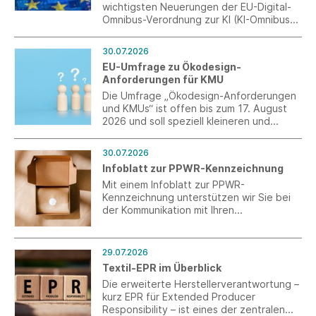
wichtigsten Neuerungen der EU-Digital-
Omnibus-Verordnung zur KI (KI-Omnibus)
und des deutschen
Durchführungsgesetzes zur KI-
30.07.2026
Verordnung (KI-VO)
EU-Umfrage zu Ökodesign-
Anforderungen für KMU
Die Umfrage „Ökodesign-Anforderungen
und KMUs“ ist offen bis zum 17. August
2026 und soll speziell kleineren und
mittleren Unternehmen (KMU) ein Forum
für eine Stellungnahme bieten.
30.07.2026
Infoblatt zur PPWR-Kennzeichnung
Mit einem Infoblatt zur PPWR-
Kennzeichnung unterstützen wir Sie bei
der Kommunikation mit Ihren
Verpackungslieferanten aus Drittländern.
29.07.2026
Textil-EPR im Überblick
Die erweiterte Herstellerverantwortung –
kurz EPR für Extended Producer
Responsibility – ist eines der zentralen