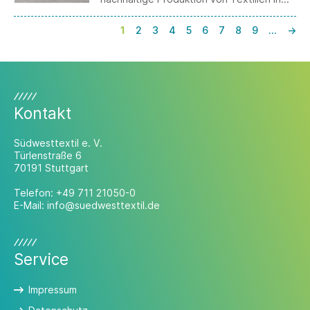
Europa zu fördern.
1
2
3
4
5
6
7
8
9
…
→
Kontakt
Südwesttextil e. V.
Türlenstraße 6
70191 Stuttgart
Telefon:
+49 711 21050-0
E-Mail:
info@suedwesttextil.de
Service
Impressum