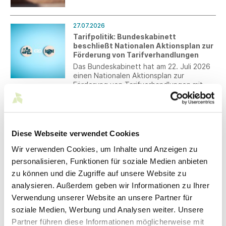
umweltpolitischen Instrumente, welches
die Textilbranche in den kommenden
Jahren begleiten wird. Unsere neue
27.07.2026
Textil-EPR-Übersicht bündelt den
Tarifpolitik: Bundeskabinett
aktuellen Stand über die relevanten
beschließt Nationalen Aktionsplan zur
Export- und Zielmärkte hinweg und macht
Förderung von Tarifverhandlungen
auf einen Blick sichtbar, wo bereits
Das Bundeskabinett hat am 22. Juli 2026
Pflichten bestehen und wo Systeme
einen Nationalen Aktionsplan zur
derzeit noch im Aufbau sind.
Förderung von Tarifverhandlungen mit
einzelnen Maßnahmen beschlossen.
23.07.2026
Bildergalerie President's Dinner 2026
Entdecken Sie die schönsten Eindrücke
Diese Webseite verwendet Cookies
des diesjährigen President's Dinner im
DEKRA Club - Fine Dining by Philipp
Wir verwenden Cookies, um Inhalte und Anzeigen zu
Kovacs.
personalisieren, Funktionen für soziale Medien anbieten
zu können und die Zugriffe auf unsere Website zu
22.07.2026
analysieren. Außerdem geben wir Informationen zu Ihrer
§ 16 BetrAVG – Anpassung der
Verwendung unserer Website an unsere Partner für
Betriebsrenten für die Jahre 2022 bis
Juni 2026
soziale Medien, Werbung und Analysen weiter. Unsere
Ein Arbeitgeber ist gemäß § 16
Partner führen diese Informationen möglicherweise mit