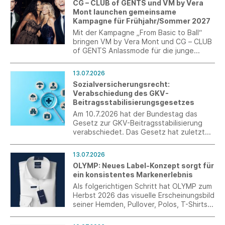
CG – CLUB of GENTS und VM by Vera
Anwendungsbereich präzisiert und
Mont launchen gemeinsame
bürokratische Belastungen für
Kampagne für Frühjahr/Sommer 2027
Unternehmen reduziert.
Mit der Kampagne „From Basic to Ball“
bringen VM by Vera Mont und CG – CLUB
of GENTS Anlassmode für die junge
Generation auf den Punkt. Im Fokus
stehen kuratierte Abschlussball-Looks als
13.07.2026
perfekt abgestimmte Couple-Outfits.
Sozialversicherungsrecht:
Verabschiedung des GKV-
Beitragsstabilisierungsgesetzes
Am 10.7.2026 hat der Bundestag das
Gesetz zur GKV-Beitragsstabilisierung
verabschiedet. Das Gesetz hat zuletzt
noch Korrekturen erfahren. Es wurde im
Anschluss an die Sitzung im Bundestag im
13.07.2026
Bundesrat beraten und verabschiedet.
OLYMP: Neues Label-Konzept sorgt für
ein konsistentes Markenerlebnis
Als folgerichtigen Schritt hat OLYMP zum
Herbst 2026 das visuelle Erscheinungsbild
seiner Hemden, Pullover, Polos, T-Shirts
und aller weiteren Artikel überarbeitet.
Das neue Label-Konzept schafft über das