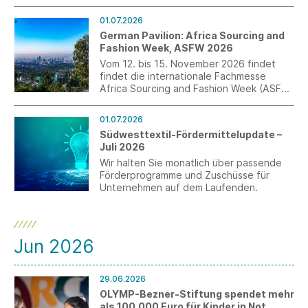
Modedesign an der TEXOVERSUM
Fakultät Textil der Hochschule Reutlingen
01.07.2026
am vergangenen Wochenende in der
German Pavilion: Africa Sourcing and
Kunsthalle Tübingen. Die Veranstaltung
Fashion Week, ASFW 2026
entstand als Kooperationsprojekt mit der
Vom 12. bis 15. November 2026 findet
Kunsthalle Tübingen und fand im Rahmen
findet die internationale Fachmesse
der Ausstellung „ALEX KATZ. DANCING
Africa Sourcing and Fashion Week (ASFW)
WITH REALITY“ statt.
in Addis Abeba, Äthiopien statt.
Anmeldungen für den German Pavilion
01.07.2026
sind bis zum 3. August möglich.
Südwesttextil-Fördermittelupdate –
Juli 2026
Wir halten Sie monatlich über passende
Förderprogramme und Zuschüsse für
Unternehmen auf dem Laufenden.
Jun 2026
29.06.2026
OLYMP-Bezner-Stiftung spendet mehr
als 100.000 Euro für Kinder in Not