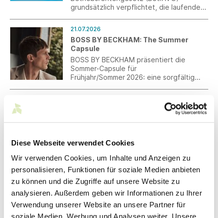
grundsätzlich verpflichtet, die laufenden
Leistungen der betrieblichen
Altersversorgung alle drei Jahre zu
21.07.2026
überprüfen und nach billigem Ermessen
BOSS BY BECKHAM: The Summer
über eine Anpassung zu entscheiden. Ein
Capsule
Hilfsmittel für diese Entscheidung ist die
Entwicklung des jeweiligen
BOSS BY BECKHAM präsentiert die
Verbraucherpreisindexes.
Sommer-Capsule für
Frühjahr/Sommer 2026: eine sorgfältig
zusammengestellte Auswahl an Smart-
Casual-Pieces für die warme Jahreszeit.
21.07.2026
Start-up- und Scale-up-Strategie des
BMWE: Kooperationen zwischen
Startups und Mittelstand stärken
Die Bundesregierung hat am 22. Juli 2026
Diese Webseite verwendet Cookies
die neue Start-up- und Scale-up-
Strategie beschlossen. Darin werden
Wir verwenden Cookies, um Inhalte und Anzeigen zu
auch explizit Maßnahmen für den Transfer
personalisieren, Funktionen für soziale Medien anbieten
von Innovation sowie die Zusammenarbeit
20.07.2026
zu können und die Zugriffe auf unsere Website zu
zwischen Startups und Mittelstand
Praktikumswochen 2026: Talente der
aufgegriffen.
analysieren. Außerdem geben wir Informationen zu Ihrer
Zukunft entdecken
Verwendung unserer Website an unsere Partner für
Die Praktikumswochen gehen in Kürze in
soziale Medien, Werbung und Analysen weiter. Unsere
die nächste Runde. Vom 12.10.25 -