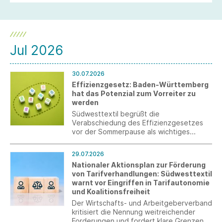
Jul 2026
30.07.2026
Effizienzgesetz: Baden-Württemberg
hat das Potenzial zum Vorreiter zu
werden
Südwesttextil begrüßt die
Verabschiedung des Effizienzgesetzes
vor der Sommerpause als wichtiges
Signal, das allerdings erst durch eine
stringente Umsetzung überzeugen kann.
29.07.2026
Nationaler Aktionsplan zur Förderung
von Tarifverhandlungen: Südwesttextil
warnt vor Eingriffen in Tarifautonomie
und Koalitionsfreiheit
Der Wirtschafts- und Arbeitgeberverband
kritisiert die Nennung weitreichender
Forderungen und fordert klare Grenzen