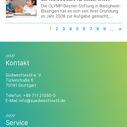
Die OLYMP-Bezner-Stiftung in Bietigheim-
Bissingen hat es sich seit ihrer Gründung
im Jahr 2008 zur Aufgabe gemacht,
Kinder und Jugendliche weltweit in den
Bereichen Erziehung, Gesundheit und
1
2
3
4
5
6
7
8
9
…
→
Bildung zu unterstützen. 2025 wurden
hierfür weitere 104.000 Euro an
Spendengeldern für verschiedene
Projekte in Deutschland, Brasilien, Haiti,
Indonesien, Madagaskar, Myanmar und
der Ukraine karitativ verwendet.
Kontakt
Südwesttextil e. V.
Türlenstraße 6
70191 Stuttgart
Telefon:
+49 711 21050-0
E-Mail:
info@suedwesttextil.de
Service