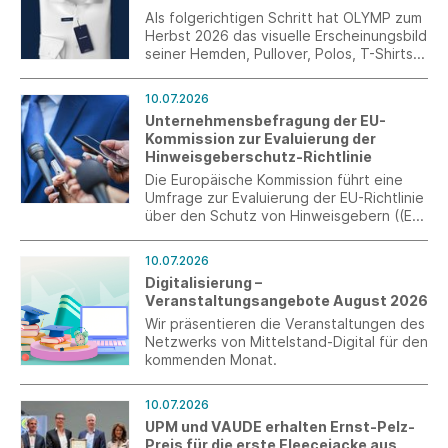
Als folgerichtigen Schritt hat OLYMP zum
Herbst 2026 das visuelle Erscheinungsbild
seiner Hemden, Pullover, Polos, T-Shirts
und aller weiteren Artikel überarbeitet.
Das neue Label-Konzept schafft über das
10.07.2026
gesamte Sortiment hinweg einen
Unternehmensbefragung der EU-
einheitlichen Markenauftritt und sorgt für
Kommission zur Evaluierung der
mehr Orientierung, Wiedererkennung und
Hinweisgeberschutz-Richtlinie
Wertigkeit auf der Verkaufsfläche.
Die Europäische Kommission führt eine
Umfrage zur Evaluierung der EU-Richtlinie
über den Schutz von Hinweisgebern ((EU)
2019/1937) durch. Ziel ist die Erfassung
praktischer Erfahrungen von
10.07.2026
Unternehmen mit internen
Digitalisierung –
Meldesystemen. Die Teilnahme ist bis zum
Veranstaltungsangebote August 2026
31. Juli 2026 möglich.
Wir präsentieren die Veranstaltungen des
Netzwerks von Mittelstand-Digital für den
kommenden Monat.
10.07.2026
UPM und VAUDE erhalten Ernst-Pelz-
Preis für die erste Fleecejacke aus