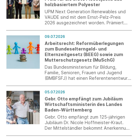
holzbasiertem Polyester
UPM Next Generation Renewables und
VAUDE sind mit dem Ernst-Pelz-Preis
2026 ausgezeichnet worden. Prämiert
wurde ihre gemeinsame Entwicklung der
weltweit ersten Fleecejacke aus
09.07.2026
holzbasiertem Polyester. Die
Arbeitsrecht: Reformüberlegungen
Auszeichnung wurde am 6. Juli im Rahmen
zum Bundeselterngeld- und
des C.A.R.M.E.N.-Symposiums in
Elternzeitgesetz (BEEG) sowie zum
Straubing von Bayerns
Mutterschutzgesetz (MuSchG)
Wirtschaftsminister Hubert Aiwanger
überreicht.
Das Bundesministerium für Bildung,
Familie, Senioren, Frauen und Jugend
(BMBFSFJ) hat einen Referentenentwurf
für ein Gesetz zur Änderung des
Bundeselterngeld- und
05.07.2026
Elternzeitgesetzes (BEEG) sowie des
Gebr. Otto empfängt zum Jubiläum
Mutterschutzgesetzes (MuSchG)
Wirtschaftsministerin des Landes
vorgelegt.
Baden-Württemberg
Gebr. Otto empfängt zum 125-jährigen
Jubiläum Dr. Nicole Hoffmeister-Kraut.
Der Mittelständler bekommt Anerkennung
von der Ministerin, umgekehrt gibt es