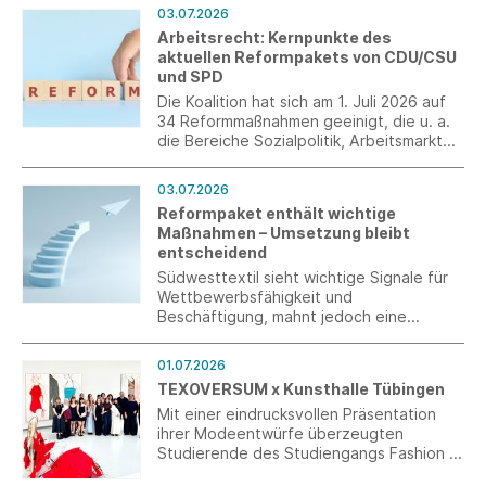
aber Wünsche ans Ministerium.
03.07.2026
Arbeitsrecht: Kernpunkte des
aktuellen Reformpakets von CDU/CSU
und SPD
Die Koalition hat sich am 1. Juli 2026 auf
34 Reformmaßnahmen geeinigt, die u. a.
die Bereiche Sozialpolitik, Arbeitsmarkt
und Arbeitsrecht betreffen. Mit diesen
Maßnahmen will die Koalition Wachstum
03.07.2026
schaffen, Arbeitsplätze sichern und den
Reformpaket enthält wichtige
Zusammenhalt in Deutschland stärken.
Maßnahmen – Umsetzung bleibt
entscheidend
Südwesttextil sieht wichtige Signale für
Wettbewerbsfähigkeit und
Beschäftigung, mahnt jedoch eine
konsequente und schnelle Realisierung
der Vorhaben an.
01.07.2026
TEXOVERSUM x Kunsthalle Tübingen
Mit einer eindrucksvollen Präsentation
ihrer Modeentwürfe überzeugten
Studierende des Studiengangs Fashion &
Textile Design mit Schwerpunkt