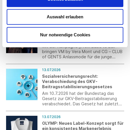
(DNK) unterstützt Unternehmen mit einer
kostenlosen digitalen Plattform bei der
Erstellung von Nachhaltigkeitsberichten
nach ESRS und VSME – vom ersten Schritt
Auswahl erlauben
bis zum fertigen Bericht.
13.07.2026
CG – CLUB of GENTS und VM by Vera
Mont launchen gemeinsame
Nur notwendige Cookies
Kampagne für Frühjahr/Sommer 2027
Mit der Kampagne „From Basic to Ball“
bringen VM by Vera Mont und CG – CLUB
of GENTS Anlassmode für die junge
Generation auf den Punkt. Im Fokus
stehen kuratierte Abschlussball-Looks als
13.07.2026
perfekt abgestimmte Couple-Outfits.
Sozialversicherungsrecht:
Verabschiedung des GKV-
Beitragsstabilisierungsgesetzes
Am 10.7.2026 hat der Bundestag das
Gesetz zur GKV-Beitragsstabilisierung
verabschiedet. Das Gesetz hat zuletzt
noch Korrekturen erfahren. Es wurde im
Anschluss an die Sitzung im Bundestag im
13.07.2026
Bundesrat beraten und verabschiedet.
OLYMP: Neues Label-Konzept sorgt für
ein konsistentes Markenerlebnis