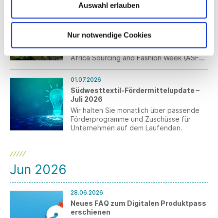
Auswahl erlauben
der Vorhaben an.
01.07.2026
German Pavilion: Africa Sourcing and
Fashion Week, ASFW 2026
Nur notwendige Cookies
Vom 12. bis 15. November 2026 findet
findet die internationale Fachmesse
Africa Sourcing and Fashion Week (ASFW)
in Addis Abeba, Äthiopien statt.
Anmeldungen für den German Pavilion
01.07.2026
sind bis zum 3. August möglich.
Südwesttextil-Fördermittelupdate –
Juli 2026
Wir halten Sie monatlich über passende
Förderprogramme und Zuschüsse für
Unternehmen auf dem Laufenden.
Jun 2026
28.06.2026
Neues FAQ zum Digitalen Produktpass
erschienen