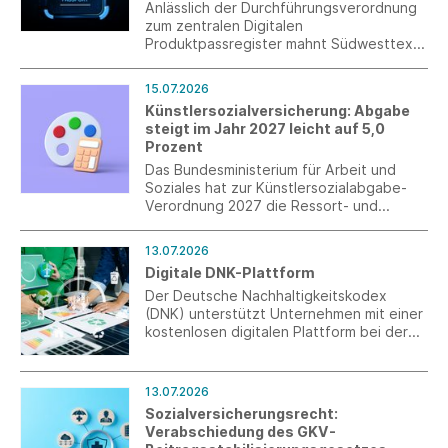
Anlässlich der Durchführungsverordnung
zum zentralen Digitalen
Produktpassregister mahnt Südwesttextil
eine praxistaugliche Umsetzung an. Nur
mit kontrollierbaren Angaben und
15.07.2026
wirksamer Marktüberwachung kann ein
Künstlersozialversicherung: Abgabe
fairer Wettbewerb sichergestellt werden.
steigt im Jahr 2027 leicht auf 5,0
Prozent
Das Bundesministerium für Arbeit und
Soziales hat zur Künstlersozialabgabe-
Verordnung 2027 die Ressort- und
Verbändebeteiligung eingeleitet. Nach
der neuen Verordnung wird im Jahr 2027
13.07.2026
der Abgabesatz zur
Digitale DNK-Plattform
Künstlersozialversicherung 5,0 Prozent
betragen.
Der Deutsche Nachhaltigkeitskodex
(DNK) unterstützt Unternehmen mit einer
kostenlosen digitalen Plattform bei der
Erstellung von Nachhaltigkeitsberichten
nach ESRS und VSME – vom ersten Schritt
bis zum fertigen Bericht.
13.07.2026
Sozialversicherungsrecht:
Verabschiedung des GKV-