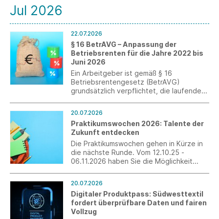
Jul 2026
22.07.2026
§ 16 BetrAVG – Anpassung der
Betriebsrenten für die Jahre 2022 bis
Juni 2026
Ein Arbeitgeber ist gemäß § 16
Betriebsrentengesetz (BetrAVG)
grundsätzlich verpflichtet, die laufenden
Leistungen der betrieblichen
Altersversorgung alle drei Jahre zu
20.07.2026
überprüfen und nach billigem Ermessen
Praktikumswochen 2026: Talente der
über eine Anpassung zu entscheiden. Ein
Zukunft entdecken
Hilfsmittel für diese Entscheidung ist die
Entwicklung des jeweiligen
Die Praktikumswochen gehen in Kürze in
Verbraucherpreisindexes.
die nächste Runde. Vom 12.10.25 -
06.11.2026 haben Sie die Möglichkeit
ohne großen Zusatzaufwand
interessierte Schülerinnen und Schüler als
20.07.2026
Fachkräfte von morgen zu gewinnen.
Digitaler Produktpass: Südwesttextil
Erleben Sie die Jugendlichen persönlich
fordert überprüfbare Daten und fairen
und verzahnen Sie die Berufswelt mit der
Vollzug
Schulwelt.