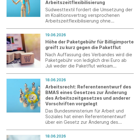
Arbeitszeitflexibilisierung
Südwesttextil fordert die Umsetzung der
im Koalitionsvertrag versprochenen
Arbeitszeitflexibilisierung ohne
zwingende tarifvertragliche Regelung
und kritisiert zusätzliche Bürokratie durch
19.06.2026
die geplante verpflichtende
Höhe der Paketgebühr für Billigimporte
Arbeitszeiterfassung.
greift zu kurz gegen die Paketflut
Nach Auffassung des Verbandes wird die
Paketgebühr von lediglich drei Euro ab
Juli weder die Paketflut wirksam
eindämmen noch die bestehenden
Defizite bei der Kontrolle an den EU-
18.06.2026
Außengrenzen beheben.
Arbeitsrecht: Referentenentwurf des
BMAS eines Gesetzes zur Änderung
des Arbeitszeitgesetzes und anderer
Vorschriften vorgelegt
Das Bundesministerium für Arbeit und
Soziales hat einen Referentenentwurf
über ein Gesetz zur Änderung des
Arbeitszeitgesetzes vorgelegt.
18.06.2026