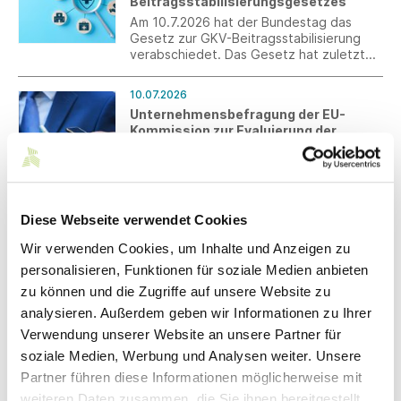
Beitragsstabilisierungsgesetzes
Am 10.7.2026 hat der Bundestag das
Gesetz zur GKV-Beitragsstabilisierung
verabschiedet. Das Gesetz hat zuletzt
noch Korrekturen erfahren. Es wurde im
Anschluss an die Sitzung im Bundestag im
10.07.2026
Bundesrat beraten und verabschiedet.
Unternehmensbefragung der EU-
Kommission zur Evaluierung der
Hinweisgeberschutz-Richtlinie
Die Europäische Kommission führt eine
Umfrage zur Evaluierung der EU-Richtlinie
über den Schutz von Hinweisgebern ((EU)
2019/1937) durch. Ziel ist die Erfassung
Diese Webseite verwendet Cookies
praktischer Erfahrungen von
10.07.2026
Unternehmen mit internen
Wir verwenden Cookies, um Inhalte und Anzeigen zu
Digitalisierung –
Meldesystemen. Die Teilnahme ist bis zum
personalisieren, Funktionen für soziale Medien anbieten
Veranstaltungsangebote August 2026
31. Juli 2026 möglich.
zu können und die Zugriffe auf unsere Website zu
Wir präsentieren die Veranstaltungen des
Netzwerks von Mittelstand-Digital für den
analysieren. Außerdem geben wir Informationen zu Ihrer
kommenden Monat.
Verwendung unserer Website an unsere Partner für
soziale Medien, Werbung und Analysen weiter. Unsere
09.07.2026
Partner führen diese Informationen möglicherweise mit
Arbeitsrecht: Reformüberlegungen
weiteren Daten zusammen, die Sie ihnen bereitgestellt