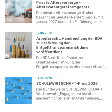
Private Altersvorsorge –
Altersvorsorgereformgesetz
Die private Altersvorsorge (bisher
bekannt als „Riester-Rente“) wird zum 1.
Januar 2027 durch die Einführung eines
Altersvorsorgedepots und eine neue,
beitragsproportionale Förderung
17.06.2026
reformiert.
Arbeitsrecht: Handreichung der BDA
zu der Wirkung der
Entgelttransparenzrichtlinie
veröffentlicht
Die BDA stellt ein Papier zur
unmittelbaren Wirkung der
Entgelttransparenzrichtlinie nach Ablauf
der Umsetzungsfrist am 7. Juni 2026 zur
Verfügung.
11.06.2026
SCHULEWIRTSCHAFT-Preis 2026
Der bundesweite SCHULEWIRTSCHAFT-
Wettbewerb „Engagement sichtbar
machen“ richtet sich an Unternehmen,
Schulen sowie Schule-Wirtschaft-
Kooperationen. Gesucht werden
vorbildliche Initiativen, die Jugendlichen