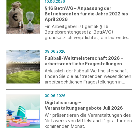
10.06.2026
Einblicke in die Berufswelt ermöglichen
§ 16 BetrAVG – Anpassung der
und Bildungsprozesse partnerschaftlich
Betriebsrenten für die Jahre 2022 bis
gestalten. Die Bewerbungsfrist endet am
April 2026
26. Juli 2026.
Ein Arbeitgeber ist gemäß § 16
Betriebsrentengesetz (BetrAVG)
grundsätzlich verpflichtet, die laufenden
Leistungen der betrieblichen
Altersversorgung alle drei Jahre zu
09.06.2026
überprüfen und nach billigem Ermessen
Fußball-Weltmeisterschaft 2026 –
über eine Anpassung zu entscheiden. Ein
arbeitsrechtliche Fragestellungen
Hilfsmittel für diese Entscheidung ist die
Entwicklung des jeweiligen
Anlässlich der Fußball-Weltmeisterschaft
Verbraucherpreisindexes.
finden Sie die auftretenden wesentlichen
arbeitsrechtlichen Fragestellungen in
einem aktuellen Merkblatt für Sie
zusammengestellt.
09.06.2026
Digitalisierung –
Veranstaltungsangebote Juli 2026
Wir präsentieren die Veranstaltungen des
Netzwerks von Mittelstand-Digital für den
kommenden Monat.