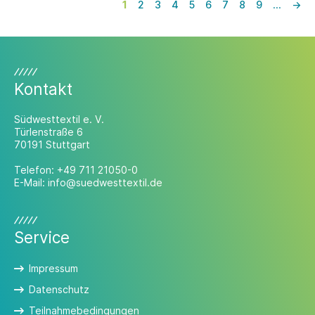
1
2
3
4
5
6
7
8
9
…
→
Kontakt
Südwesttextil e. V.
Türlenstraße 6
70191 Stuttgart
Telefon:
+49 711 21050-0
E-Mail:
info@suedwesttextil.de
Service
Impressum
Datenschutz
Teilnahmebedingungen