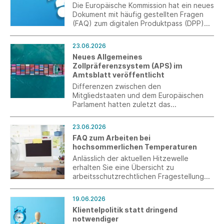
Die Europäische Kommission hat ein neues
Dokument mit häufig gestellten Fragen
(FAQ) zum digitalen Produktpass (DPP)
veröffentlicht.
23.06.2026
Neues Allgemeines
Zollpräferenzsystem (APS) im
Amtsblatt veröffentlicht
Differenzen zwischen den
Mitgliedstaaten und dem Europäischen
Parlament hatten zuletzt das
Gesetzgebungsverfahren verzögert. Mit
der jetzt – gut ein halbes Jahr vor
23.06.2026
Inkrafttreten – erfolgten Veröffentlichung
FAQ zum Arbeiten bei
im Amtsblatt haben die
hochsommerlichen Temperaturen
Wirtschaftsbeteiligten jetzt endlich
Rechtssicherheit.
Anlässlich der aktuellen Hitzewelle
erhalten Sie eine Übersicht zu
arbeitsschutzrechtlichen Fragestellungen
zum Arbeiten bei hochsommerlichen
Temperaturen.
19.06.2026
Klientelpolitik statt dringend
notwendiger