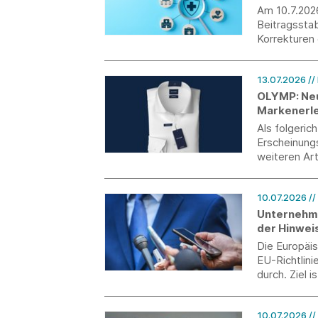
Am 10.7.202
Beitragsstab
Korrekturen 
Bundestag i
13.07.2026
//
OLYMP: Neu
Markenerl
Als folgeric
Erscheinungs
weiteren Art
das gesamte 
und sorgt fü
10.07.2026
//
auf der Verk
Unternehme
der Hinwei
Die Europäi
EU-Richtlin
durch. Ziel 
Unternehmen
zum 31. Juli
10.07.2026
/