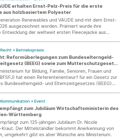
UDE erhalten Ernst-Pelz-Preis für die erste
e aus holzbasiertem Polyester
neration Renewables und VAUDE sind mit dem Ernst-
2026 ausgezeichnet worden. Prämiert wurde ihre
Entwicklung der weltweit ersten Fleecejacke aus
m Polyester. Die Auszeichnung wurde am 6. Juli im
C.A.R.M.E.N.-Symposiums in Straubing von Bayerns
/ Recht + Betriebspraxis
minister Hubert Aiwanger überreicht.
ht: Reformüberlegungen zum Bundeselterngeld-
zeitgesetz (BEEG) sowie zum Mutterschutzgesetz
nisterium für Bildung, Familie, Senioren, Frauen und
FSFJ) hat einen Referentenentwurf für ein Gesetz zur
s Bundeselterngeld- und Elternzeitgesetzes (BEEG)
utterschutzgesetzes (MuSchG) vorgelegt.
/ Kommunikation + Event
 empfängt zum Jubiläum Wirtschaftsministerin des
den-Württemberg
empfängt zum 125-jährigen Jubiläum Dr. Nicole
-Kraut. Der Mittelständler bekommt Anerkennung von
in, umgekehrt gibt es aber Wünsche ans Ministerium.