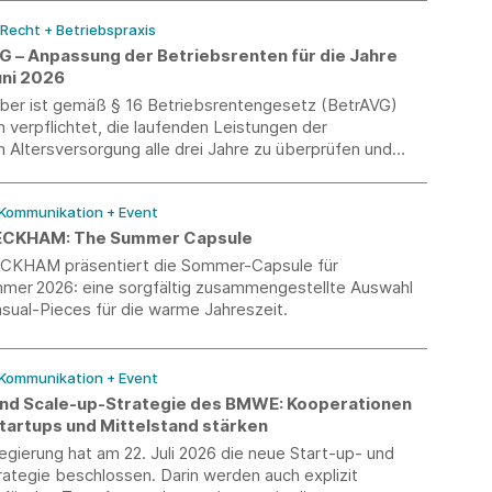
 Recht + Betriebspraxis
VG – Anpassung der Betriebsrenten für die Jahre
uni 2026
eber ist gemäß § 16 Betriebsrentengesetz (BetrAVG)
h verpflichtet, die laufenden Leistungen der
n Altersversorgung alle drei Jahre zu überprüfen und
em Ermessen über eine Anpassung zu entscheiden. Ein
für diese Entscheidung ist die Entwicklung des jeweiligen
 Kommunikation + Event
preisindexes.
ECKHAM: The Summer Capsule
CKHAM präsentiert die Sommer-Capsule für
mmer 2026: eine sorgfältig zusammengestellte Auswahl
sual-Pieces für die warme Jahreszeit.
 Kommunikation + Event
und Scale-up-Strategie des BMWE: Kooperationen
tartups und Mittelstand stärken
gierung hat am 22. Juli 2026 die neue Start-up- und
ategie beschlossen. Darin werden auch explizit