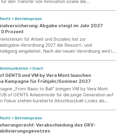
ür den Transfer von Innovation sowie die
eit zwischen Startups und Mittelstand aufgegriffen.
 Recht + Betriebspraxis
zialversicherung: Abgabe steigt im Jahr 2027
5,0 Prozent
nisterium für Arbeit und Soziales hat zur
ialabgabe-Verordnung 2027 die Ressort- und
eiligung eingeleitet. Nach der neuen Verordnung wird im
r Abgabesatz zur Künstlersozialversicherung 5,0
ragen.
 Kommunikation + Event
of GENTS und VM by Vera Mont launchen
e Kampagne für Frühjahr/Sommer 2027
pagne „From Basic to Ball“ bringen VM by Vera Mont
UB of GENTS Anlassmode für die junge Generation auf
m Fokus stehen kuratierte Abschlussball-Looks als
estimmte Couple-Outfits.
 Recht + Betriebspraxis
icherungsrecht: Verabschiedung des GKV-
abilisierungsgesetzes