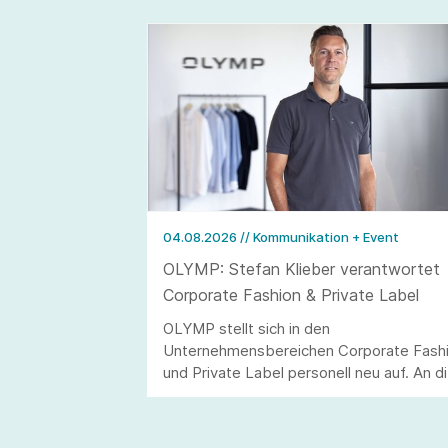
04.08.2026
// Kommunikation + Event
OLYMP: Stefan Klieber verantwortet
Corporate Fashion & Private Label
OLYMP stellt sich in den
Unternehmensbereichen Corporate Fash
und Private Label personell neu auf. An d
Stelle von Andreas Telahr rückt der
Vertriebsprofi Stefan Klieber, der künftig
die Geschäftseinheiten Corporate Fashio