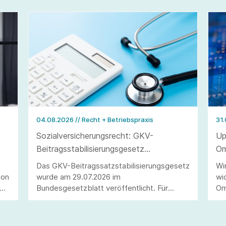
04.08.2026
// Recht + Betriebspraxis
31
Sozialversicherungsrecht: GKV-
Up
Beitragsstabilisierungsgesetz
Om
veröffentlicht
Du
Das GKV-Beitragssatzstabilisierungsgesetz
Wi
ion
wurde am 29.07.2026 im
wi
ie
Bundesgesetzblatt veröffentlicht. Für
Om
Arbeitgeber ergeben sich wesentliche
un
Änderungen, darunter die Anhebung der
zu
n
Beitragsbemessungsgrenze sowie die