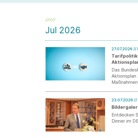
und Private Label bei der Modemarke
verantworten wird.
Jul 2026
27.07.2026
//
Tarifpoliti
Aktionspla
Das Bundeska
Aktionsplan 
Maßnahmen 
23.07.2026
/
Bildergaler
Entdecken Si
Dinner im DE