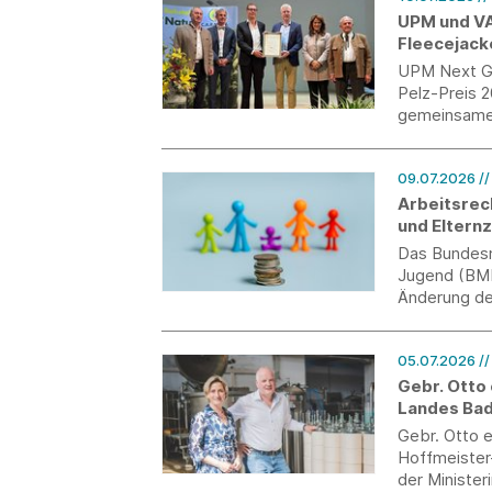
UPM und VA
Fleecejack
UPM Next Ge
Pelz-Preis 
gemeinsame 
holzbasierte
Rahmen des 
09.07.2026
/
Wirtschafts
Arbeitsrec
und Eltern
(MuSchG)
Das Bundesmi
Jugend (BMB
Änderung de
sowie des M
05.07.2026
/
Gebr. Otto
Landes Ba
Gebr. Otto 
Hoffmeister
der Minister