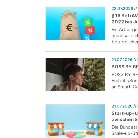
22.07.2026
//
§ 16 BetrA
2022 bis J
Ein Arbeitg
grundsätzlic
betriebliche
nach billig
Hilfsmittel 
21.07.2026
//
Verbraucher
BOSS BY B
BOSS BY BE
Frühjahr/So
an Smart-Ca
21.07.2026
//
Start-up- 
zwischen S
Die Bundesre
Scale-up-Str