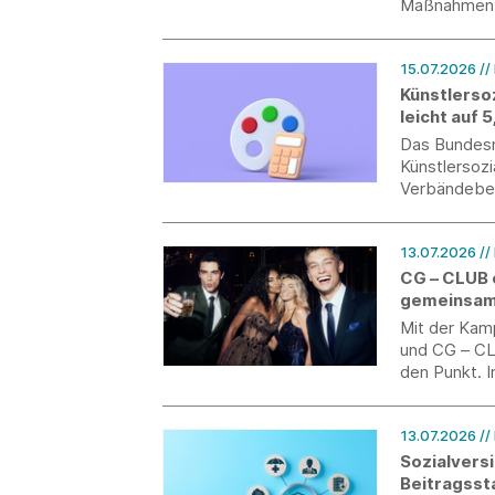
Maßnahmen f
Zusammenarb
15.07.2026
//
Künstlerso
leicht auf 
Das Bundesmi
Künstlersoz
Verbändebet
Jahr 2027 de
Prozent bet
13.07.2026
//
CG – CLUB 
gemeinsam
Mit der Kam
und CG – CL
den Punkt. I
perfekt abg
13.07.2026
//
Sozialvers
Beitragsst