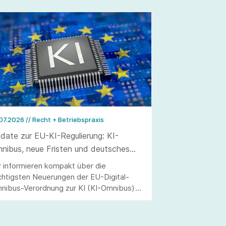
.07.2026
// Recht + Betriebspraxis
date zur EU-KI-Regulierung: KI-
nibus, neue Fristen und deutsches
rchführungsgesetz
r informieren kompakt über die
chtigsten Neuerungen der EU-Digital-
nibus-Verordnung zur KI (KI-Omnibus)
d des deutschen Durchführungsgesetzes
r KI-Verordnung (KI-VO)