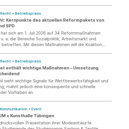
/ Recht + Betriebspraxis
ht: Kernpunkte des aktuellen Reformpakets von
nd SPD
n hat sich am 1. Juli 2026 auf 34 Reformmaßnahmen
 u. a. die Bereiche Sozialpolitik, Arbeitsmarkt und
 betreffen. Mit diesen Maßnahmen will die Koalition
haffen, Arbeitsplätze sichern und den Zusammenhalt in
 stärken.
/ Recht + Betriebspraxis
t enthält wichtige Maßnahmen – Umsetzung
scheidend
l sieht wichtige Signale für Wettbewerbsfähigkeit und
ng, mahnt jedoch eine konsequente und schnelle
 der Vorhaben an.
 Kommunikation + Event
 x Kunsthalle Tübingen
ndrucksvollen Präsentation ihrer Modeentwürfe
 Studierende des Studiengangs Fashion & Textile