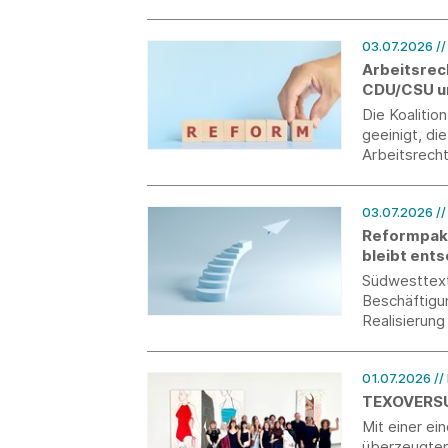
03.07.2026
/
Arbeitsrec
CDU/CSU u
Die Koalitio
geeinigt, die
Arbeitsrecht
Wachstum sc
Deutschland
03.07.2026
/
Reformpake
bleibt ent
Südwesttexti
Beschäftigu
Realisierung
01.07.2026
//
TEXOVERSUM
Mit einer ei
überzeugten