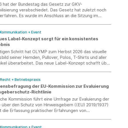
6 hat der Bundestag das Gesetz zur GKV-
ilisierung verabschiedet. Das Gesetz hat zuletzt noch
erfahren. Es wurde im Anschluss an die Sitzung im
m Bundesrat beraten und verabschiedet.
 Kommunikation + Event
es Label-Konzept sorgt für ein konsistentes
ebnis
htigen Schritt hat OLYMP zum Herbst 2026 das visuelle
bild seiner Hemden, Pullover, Polos, T-Shirts und aller
ikel überarbeitet. Das neue Label-Konzept schafft über
Sortiment hinweg einen einheitlichen Markenauftritt
r mehr Orientierung, Wiedererkennung und Wertigkeit
 Recht + Betriebspraxis
aufsfläche.
nsbefragung der EU-Kommission zur Evaluierung
sgeberschutz-Richtlinie
sche Kommission führt eine Umfrage zur Evaluierung der
ie über den Schutz von Hinweisgebern ((EU) 2019/1937)
ist die Erfassung praktischer Erfahrungen von
 mit internen Meldesystemen. Die Teilnahme ist bis
 2026 möglich.
/ Kommunikation + Event