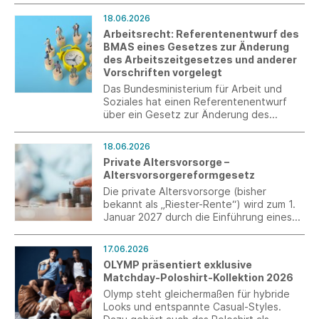
und kritisiert zusätzliche Bürokratie durch
18.06.2026
die geplante verpflichtende
Arbeitsrecht: Referentenentwurf des
Arbeitszeiterfassung.
BMAS eines Gesetzes zur Änderung
des Arbeitszeitgesetzes und anderer
Vorschriften vorgelegt
Das Bundesministerium für Arbeit und
Soziales hat einen Referentenentwurf
über ein Gesetz zur Änderung des
Arbeitszeitgesetzes vorgelegt.
18.06.2026
Private Altersvorsorge –
Altersvorsorgereformgesetz
Die private Altersvorsorge (bisher
bekannt als „Riester-Rente“) wird zum 1.
Januar 2027 durch die Einführung eines
Altersvorsorgedepots und eine neue,
beitragsproportionale Förderung
17.06.2026
reformiert.
OLYMP präsentiert exklusive
Matchday-Poloshirt-Kollektion 2026
Olymp steht gleichermaßen für hybride
Looks und entspannte Casual-Styles.