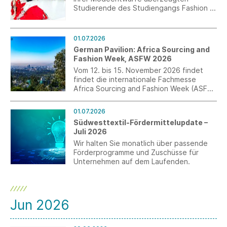
Studierende des Studiengangs Fashion &
Textile Design mit Schwerpunkt
Modedesign an der TEXOVERSUM
Fakultät Textil der Hochschule Reutlingen
01.07.2026
am vergangenen Wochenende in der
German Pavilion: Africa Sourcing and
Kunsthalle Tübingen. Die Veranstaltung
Fashion Week, ASFW 2026
entstand als Kooperationsprojekt mit der
Vom 12. bis 15. November 2026 findet
Kunsthalle Tübingen und fand im Rahmen
findet die internationale Fachmesse
der Ausstellung „ALEX KATZ. DANCING
Africa Sourcing and Fashion Week (ASFW)
WITH REALITY“ statt.
in Addis Abeba, Äthiopien statt.
Anmeldungen für den German Pavilion
01.07.2026
sind bis zum 3. August möglich.
Südwesttextil-Fördermittelupdate –
Juli 2026
Wir halten Sie monatlich über passende
Förderprogramme und Zuschüsse für
Unternehmen auf dem Laufenden.
Jun 2026