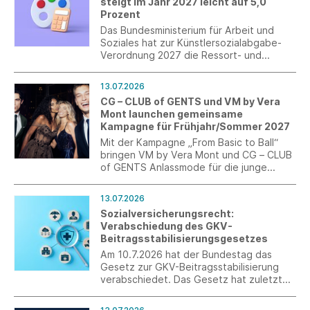
steigt im Jahr 2027 leicht auf 5,0
und verzahnen Sie die Berufswelt mit der
Prozent
Schulwelt.
Das Bundesministerium für Arbeit und
Soziales hat zur Künstlersozialabgabe-
Verordnung 2027 die Ressort- und
Verbändebeteiligung eingeleitet. Nach
der neuen Verordnung wird im Jahr 2027
13.07.2026
der Abgabesatz zur
CG – CLUB of GENTS und VM by Vera
Künstlersozialversicherung 5,0 Prozent
Mont launchen gemeinsame
betragen.
Kampagne für Frühjahr/Sommer 2027
Mit der Kampagne „From Basic to Ball“
bringen VM by Vera Mont und CG – CLUB
of GENTS Anlassmode für die junge
Generation auf den Punkt. Im Fokus
stehen kuratierte Abschlussball-Looks als
13.07.2026
perfekt abgestimmte Couple-Outfits.
Sozialversicherungsrecht:
Verabschiedung des GKV-
Beitragsstabilisierungsgesetzes
Am 10.7.2026 hat der Bundestag das
Gesetz zur GKV-Beitragsstabilisierung
verabschiedet. Das Gesetz hat zuletzt
noch Korrekturen erfahren. Es wurde im
Anschluss an die Sitzung im Bundestag im