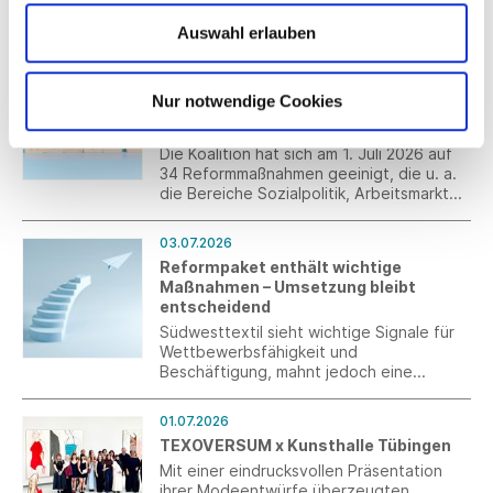
Der Mittelständler bekommt Anerkennung
Auswahl erlauben
von der Ministerin, umgekehrt gibt es
aber Wünsche ans Ministerium.
03.07.2026
Arbeitsrecht: Kernpunkte des
Nur notwendige Cookies
aktuellen Reformpakets von CDU/CSU
und SPD
Die Koalition hat sich am 1. Juli 2026 auf
34 Reformmaßnahmen geeinigt, die u. a.
die Bereiche Sozialpolitik, Arbeitsmarkt
und Arbeitsrecht betreffen. Mit diesen
Maßnahmen will die Koalition Wachstum
03.07.2026
schaffen, Arbeitsplätze sichern und den
Reformpaket enthält wichtige
Zusammenhalt in Deutschland stärken.
Maßnahmen – Umsetzung bleibt
entscheidend
Südwesttextil sieht wichtige Signale für
Wettbewerbsfähigkeit und
Beschäftigung, mahnt jedoch eine
konsequente und schnelle Realisierung
der Vorhaben an.
01.07.2026
TEXOVERSUM x Kunsthalle Tübingen
Mit einer eindrucksvollen Präsentation
ihrer Modeentwürfe überzeugten