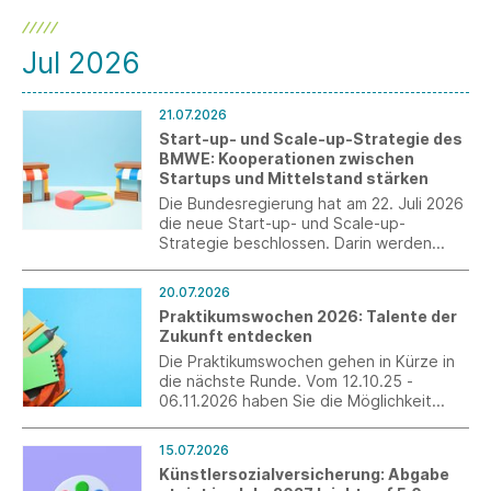
Jul 2026
21.07.2026
Start-up- und Scale-up-Strategie des
BMWE: Kooperationen zwischen
Startups und Mittelstand stärken
Die Bundesregierung hat am 22. Juli 2026
die neue Start-up- und Scale-up-
Strategie beschlossen. Darin werden
auch explizit Maßnahmen für den Transfer
von Innovation sowie die Zusammenarbeit
20.07.2026
zwischen Startups und Mittelstand
Praktikumswochen 2026: Talente der
aufgegriffen.
Zukunft entdecken
Die Praktikumswochen gehen in Kürze in
die nächste Runde. Vom 12.10.25 -
06.11.2026 haben Sie die Möglichkeit
ohne großen Zusatzaufwand
interessierte Schülerinnen und Schüler als
15.07.2026
Fachkräfte von morgen zu gewinnen.
Künstlersozialversicherung: Abgabe
Erleben Sie die Jugendlichen persönlich