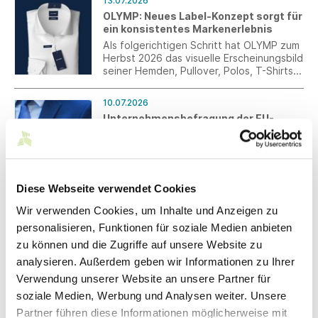
13.07.2026
Bundesrat beraten und verabschiedet.
OLYMP: Neues Label-Konzept sorgt für
ein konsistentes Markenerlebnis
Als folgerichtigen Schritt hat OLYMP zum
Herbst 2026 das visuelle Erscheinungsbild
seiner Hemden, Pullover, Polos, T-Shirts
und aller weiteren Artikel überarbeitet.
Das neue Label-Konzept schafft über das
10.07.2026
gesamte Sortiment hinweg einen
Unternehmensbefragung der EU-
einheitlichen Markenauftritt und sorgt für
Kommission zur Evaluierung der
mehr Orientierung, Wiedererkennung und
Hinweisgeberschutz-Richtlinie
Wertigkeit auf der Verkaufsfläche.
Die Europäische Kommission führt eine
Umfrage zur Evaluierung der EU-Richtlinie
über den Schutz von Hinweisgebern ((EU)
Diese Webseite verwendet Cookies
2019/1937) durch. Ziel ist die Erfassung
Wir verwenden Cookies, um Inhalte und Anzeigen zu
praktischer Erfahrungen von
10.07.2026
Unternehmen mit internen
personalisieren, Funktionen für soziale Medien anbieten
Digitalisierung –
Meldesystemen. Die Teilnahme ist bis zum
zu können und die Zugriffe auf unsere Website zu
Veranstaltungsangebote August 2026
31. Juli 2026 möglich.
analysieren. Außerdem geben wir Informationen zu Ihrer
Wir präsentieren die Veranstaltungen des
Netzwerks von Mittelstand-Digital für den
Verwendung unserer Website an unsere Partner für
kommenden Monat.
soziale Medien, Werbung und Analysen weiter. Unsere
Partner führen diese Informationen möglicherweise mit