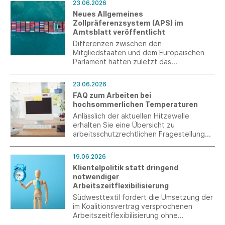
23.06.2026
innovatives Instrument der
Neues Allgemeines
Branchenkommunikation bewiesen.
Zollpräferenzsystem (APS) im
Amtsblatt veröffentlicht
Differenzen zwischen den
Mitgliedstaaten und dem Europäischen
Parlament hatten zuletzt das
Gesetzgebungsverfahren verzögert. Mit
der jetzt – gut ein halbes Jahr vor
23.06.2026
Inkrafttreten – erfolgten Veröffentlichung
FAQ zum Arbeiten bei
im Amtsblatt haben die
hochsommerlichen Temperaturen
Wirtschaftsbeteiligten jetzt endlich
Rechtssicherheit.
Anlässlich der aktuellen Hitzewelle
erhalten Sie eine Übersicht zu
arbeitsschutzrechtlichen Fragestellungen
zum Arbeiten bei hochsommerlichen
Temperaturen.
19.06.2026
Klientelpolitik statt dringend
notwendiger
Arbeitszeitflexibilisierung
Südwesttextil fordert die Umsetzung der
im Koalitionsvertrag versprochenen
Arbeitszeitflexibilisierung ohne
zwingende tarifvertragliche Regelung