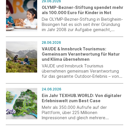
29.06.2026
OLYMP-Bezner-Stiftung spendet mehr
als 100.000 Euro für Kinder in Not
Die OLYMP-Bezner-Stiftung in Bietigheim-
Bissingen hat es sich seit ihrer Gründung
im Jahr 2008 zur Aufgabe gemacht,
Kinder und Jugendliche weltweit in den
Bereichen Erziehung, Gesundheit und
28.06.2026
Bildung zu unterstützen. 2025 wurden
VAUDE & Innsbruck Tourismus:
hierfür weitere 104.000 Euro an
Gemeinsam Verantwortung für Natur
Spendengeldern für verschiedene
und Klima übernehmen
Projekte in Deutschland, Brasilien, Haiti,
Indonesien, Madagaskar, Myanmar und
VAUDE und Innsbruck Tourismus
der Ukraine karitativ verwendet.
übernehmen gemeinsam Verantwortung
für das gesamte Outdoor-Erlebnis – von
der Ausrüstung über die Anreise bis hin
zum Aufenthalt in der Natur.
24.06.2026
Ein Jahr TEXHUB.WORLD: Von digitaler
Erlebniswelt zum Best Case
Mehr als 350.000 Aufrufe auf der
Plattform, über 225 Millionen
Impressionen und gleich mehrere
Auszeichnungen: Ein Jahr nach dem
Launch hat sich TEXHUB.WORLD als