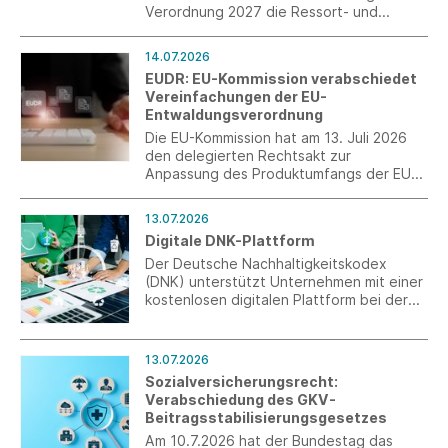
Verordnung 2027 die Ressort- und
Verbändebeteiligung eingeleitet. Nach
der neuen Verordnung wird im Jahr 2027
14.07.2026
der Abgabesatz zur
EUDR: EU-Kommission verabschiedet
Künstlersozialversicherung 5,0 Prozent
Vereinfachungen der EU-
betragen.
Entwaldungsverordnung
Die EU-Kommission hat am 13. Juli 2026
den delegierten Rechtsakt zur
Anpassung des Produktumfangs der EU-
Entwaldungsverordnung (EUDR)
verabschiedet. Mit den Änderungen
13.07.2026
werden insbesondere der
Digitale DNK-Plattform
Anwendungsbereich präzisiert und
bürokratische Belastungen für
Der Deutsche Nachhaltigkeitskodex
Unternehmen reduziert.
(DNK) unterstützt Unternehmen mit einer
kostenlosen digitalen Plattform bei der
Erstellung von Nachhaltigkeitsberichten
nach ESRS und VSME – vom ersten Schritt
bis zum fertigen Bericht.
13.07.2026
Sozialversicherungsrecht:
Verabschiedung des GKV-
Beitragsstabilisierungsgesetzes
Am 10.7.2026 hat der Bundestag das