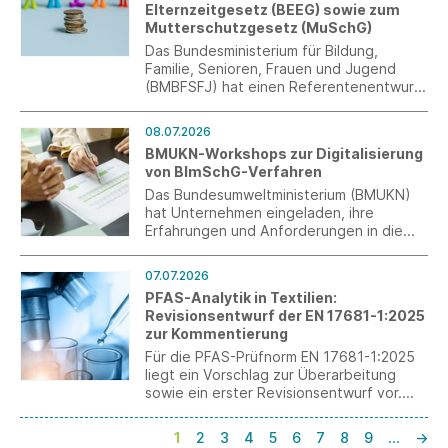
Elternzeitgesetz (BEEG) sowie zum
Mutterschutzgesetz (MuSchG)
Das Bundesministerium für Bildung,
Familie, Senioren, Frauen und Jugend
(BMBFSFJ) hat einen Referentenentwurf
für ein Gesetz zur Änderung des
Bundeselterngeld- und
08.07.2026
Elternzeitgesetzes (BEEG) sowie des
BMUKN-Workshops zur Digitalisierung
Mutterschutzgesetzes (MuSchG)
von BImSchG-Verfahren
vorgelegt.
Das Bundesumweltministerium (BMUKN)
hat Unternehmen eingeladen, ihre
Erfahrungen und Anforderungen in die
Entwicklung einer zukünftigen BImSchG-
Plattform einzubringen.
07.07.2026
PFAS-Analytik in Textilien:
Revisionsentwurf der EN 17681-1:2025
zur Kommentierung
Für die PFAS-Prüfnorm EN 17681-1:2025
liegt ein Vorschlag zur Überarbeitung
sowie ein erster Revisionsentwurf vor.
Über t+m können Mitgliedsverbände und
Unternehmen nun konkrete Kommentare
1
2
3
4
5
6
7
8
9
…
→
und praktische Erfahrungen in den