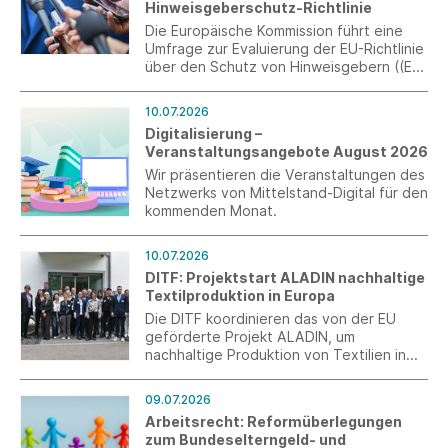
Hinweisgeberschutz-Richtlinie
Die Europäische Kommission führt eine
Umfrage zur Evaluierung der EU-Richtlinie
über den Schutz von Hinweisgebern ((EU)
2019/1937) durch. Ziel ist die Erfassung
praktischer Erfahrungen von
10.07.2026
Unternehmen mit internen
Digitalisierung –
Meldesystemen. Die Teilnahme ist bis zum
Veranstaltungsangebote August 2026
31. Juli 2026 möglich.
Wir präsentieren die Veranstaltungen des
Netzwerks von Mittelstand-Digital für den
kommenden Monat.
10.07.2026
DITF: Projektstart ALADIN nachhaltige
Textilproduktion in Europa
Die DITF koordinieren das von der EU
geförderte Projekt ALADIN, um
nachhaltige Produktion von Textilien in
Europa zu fördern.
09.07.2026
Arbeitsrecht: Reformüberlegungen
zum Bundeselterngeld- und