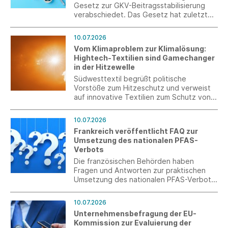
Gesetz zur GKV-Beitragsstabilisierung
verabschiedet. Das Gesetz hat zuletzt
noch Korrekturen erfahren. Es wurde im
Anschluss an die Sitzung im Bundestag im
10.07.2026
Bundesrat beraten und verabschiedet.
Vom Klimaproblem zur Klimalösung:
Hightech-Textilien sind Gamechanger
in der Hitzewelle
Südwesttextil begrüßt politische
Vorstöße zum Hitzeschutz und verweist
auf innovative Textilien zum Schutz von
Mensch, Infrastruktur und
Wirtschaftsstandort.
10.07.2026
Frankreich veröffentlicht FAQ zur
Umsetzung des nationalen PFAS-
Verbots
Die französischen Behörden haben
Fragen und Antworten zur praktischen
Umsetzung des nationalen PFAS-Verbots
veröffentlicht. Die FAQ behandeln u. a.
den Anwendungsbereich, die
10.07.2026
Grenzwerte, analytische Fragen,
Unternehmensbefragung der EU-
Ausnahmen für Recyclingmaterialien
Kommission zur Evaluierung der
sowie den Umgang mit Lagerbeständen.