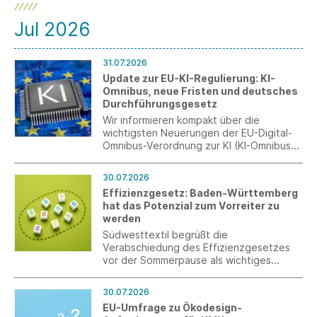
Jul 2026
31.07.2026
Update zur EU-KI-Regulierung: KI-
Omnibus, neue Fristen und deutsches
Durchführungsgesetz
Wir informieren kompakt über die
wichtigsten Neuerungen der EU-Digital-
Omnibus-Verordnung zur KI (KI-Omnibus)
und des deutschen
Durchführungsgesetzes zur KI-
30.07.2026
Verordnung (KI-VO)
Effizienzgesetz: Baden-Württemberg
hat das Potenzial zum Vorreiter zu
werden
Südwesttextil begrüßt die
Verabschiedung des Effizienzgesetzes
vor der Sommerpause als wichtiges
Signal, das allerdings erst durch eine
stringente Umsetzung überzeugen kann.
30.07.2026
EU-Umfrage zu Ökodesign-