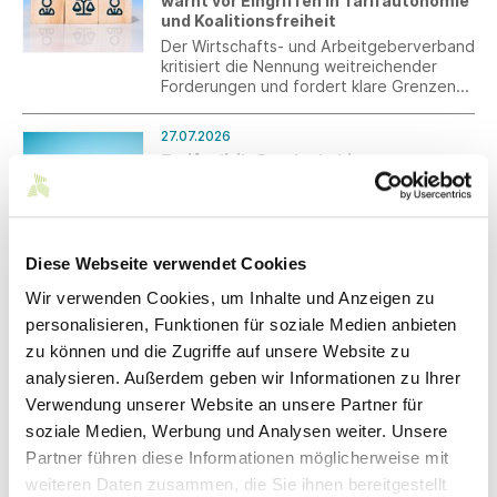
warnt vor Eingriffen in Tarifautonomie
auf einen Blick sichtbar, wo bereits
und Koalitionsfreiheit
Pflichten bestehen und wo Systeme
Der Wirtschafts- und Arbeitgeberverband
derzeit noch im Aufbau sind.
kritisiert die Nennung weitreichender
Forderungen und fordert klare Grenzen
staatlichen Handelns.
27.07.2026
Tarifpolitik: Bundeskabinett
beschließt Nationalen Aktionsplan zur
Förderung von Tarifverhandlungen
Das Bundeskabinett hat am 22. Juli 2026
einen Nationalen Aktionsplan zur
Diese Webseite verwendet Cookies
Förderung von Tarifverhandlungen mit
einzelnen Maßnahmen beschlossen.
Wir verwenden Cookies, um Inhalte und Anzeigen zu
22.07.2026
personalisieren, Funktionen für soziale Medien anbieten
§ 16 BetrAVG – Anpassung der
zu können und die Zugriffe auf unsere Website zu
Betriebsrenten für die Jahre 2022 bis
analysieren. Außerdem geben wir Informationen zu Ihrer
Juni 2026
Verwendung unserer Website an unsere Partner für
Ein Arbeitgeber ist gemäß § 16
Betriebsrentengesetz (BetrAVG)
soziale Medien, Werbung und Analysen weiter. Unsere
grundsätzlich verpflichtet, die laufenden
Partner führen diese Informationen möglicherweise mit
Leistungen der betrieblichen
weiteren Daten zusammen, die Sie ihnen bereitgestellt
Altersversorgung alle drei Jahre zu
21.07.2026