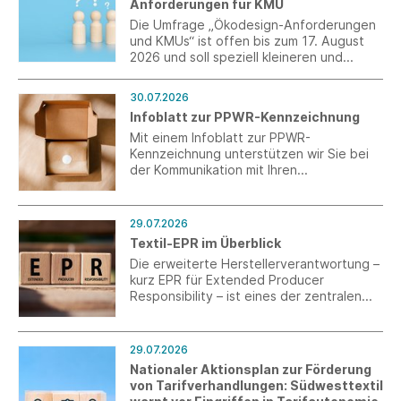
Anforderungen für KMU
Die Umfrage „Ökodesign-Anforderungen
und KMUs“ ist offen bis zum 17. August
2026 und soll speziell kleineren und
mittleren Unternehmen (KMU) ein Forum
für eine Stellungnahme bieten.
30.07.2026
Infoblatt zur PPWR-Kennzeichnung
Mit einem Infoblatt zur PPWR-
Kennzeichnung unterstützen wir Sie bei
der Kommunikation mit Ihren
Verpackungslieferanten aus Drittländern.
29.07.2026
Textil-EPR im Überblick
Die erweiterte Herstellerverantwortung –
kurz EPR für Extended Producer
Responsibility – ist eines der zentralen
umweltpolitischen Instrumente, welches
die Textilbranche in den kommenden
Jahren begleiten wird. Unsere neue
29.07.2026
Textil-EPR-Übersicht bündelt den
Nationaler Aktionsplan zur Förderung
aktuellen Stand über die relevanten
von Tarifverhandlungen: Südwesttextil
Export- und Zielmärkte hinweg und macht