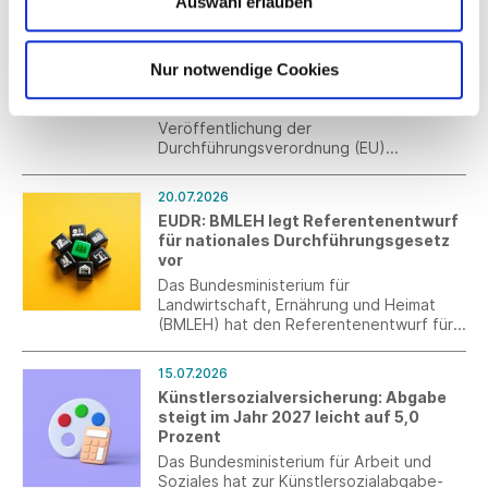
Auswahl erlauben
20.07.2026
wirksamer Marktüberwachung kann ein
Veröffentlichung der
fairer Wettbewerb sichergestellt werden.
Durchführungsverordnung (EU)
2026/1778 zum Digitalen
Nur notwendige Cookies
Produktpassregister
Wir informieren Sie über die
Veröffentlichung der
Durchführungsverordnung (EU)
2026/1778 zum Digitalen
Produktpassregister (DPP-Register) im
20.07.2026
Rahmen der Ökodesign-Verordnung
EUDR: BMLEH legt Referentenentwurf
(ESPR).
für nationales Durchführungsgesetz
vor
Das Bundesministerium für
Landwirtschaft, Ernährung und Heimat
(BMLEH) hat den Referentenentwurf für
das nationale Durchführungsgesetz zur
EU-Entwaldungsverordnung (EUDR)
15.07.2026
vorgelegt und zur Verbändeanhörung
Künstlersozialversicherung: Abgabe
eingeladen.
steigt im Jahr 2027 leicht auf 5,0
Prozent
Das Bundesministerium für Arbeit und
Soziales hat zur Künstlersozialabgabe-