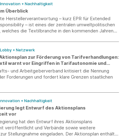
 Innovation + Nachhaltigkeit
im Überblick
rte Herstellerverantwortung – kurz EPR für Extended
ponsibility – ist eines der zentralen umweltpolitischen
, welches die Textilbranche in den kommenden Jahren
ird. Unsere neue Textil-EPR-Übersicht bündelt den
and über die relevanten Export- und Zielmärkte hinweg
f einen Blick sichtbar, wo bereits Pflichten bestehen
/ Lobby + Netzwerk
eme derzeit noch im Aufbau sind.
 Aktionsplan zur Förderung von Tarifverhandlungen:
il warnt vor Eingriffen in Tarifautonomie und
reiheit
fts- und Arbeitgeberverband kritisiert die Nennung
er Forderungen und fordert klare Grenzen staatlichen
 Innovation + Nachhaltigkeit
erung legt Entwurf des Aktionsplans
eit vor
egierung hat den Entwurf ihres Aktionsplans
it veröffentlicht und Verbände sowie weitere
zur Stellungnahme eingeladen. Der Aktionsplan enthält