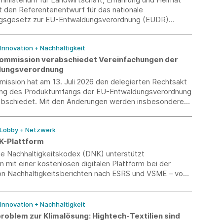
 den Referentenentwurf für das nationale
gsgesetz zur EU-Entwaldungsverordnung (EUDR)
nd zur Verbändeanhörung eingeladen.
 Innovation + Nachhaltigkeit
ommission verabschiedet Vereinfachungen der
dungsverordnung
ission hat am 13. Juli 2026 den delegierten Rechtsakt
ng des Produktumfangs der EU-Entwaldungsverordnung
bschiedet. Mit den Änderungen werden insbesondere
ngsbereich präzisiert und bürokratische Belastungen
hmen reduziert.
 Lobby + Netzwerk
NK-Plattform
e Nachhaltigkeitskodex (DNK) unterstützt
mit einer kostenlosen digitalen Plattform bei der
von Nachhaltigkeitsberichten nach ESRS und VSME – vom
tt bis zum fertigen Bericht.
 Innovation + Nachhaltigkeit
roblem zur Klimalösung: Hightech-Textilien sind