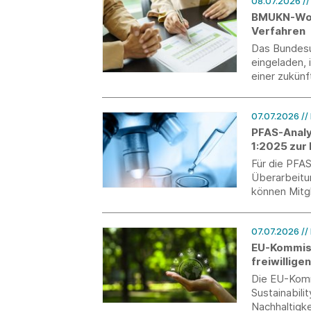
08.07.2026
/
BMUKN-Work
Verfahren
Das Bundes
eingeladen, 
einer zukün
07.07.2026
//
PFAS-Analyt
1:2025 zur
Für die PFAS
Überarbeitu
können Mitg
Kommentare 
einbringen.
07.07.2026
//
EU-Kommiss
freiwillige
Die EU-Komm
Sustainabili
Nachhaltigk