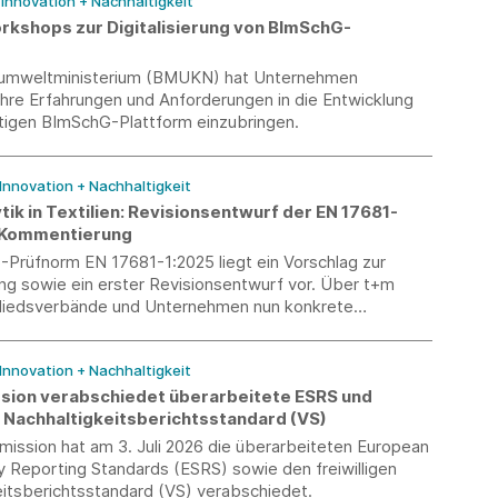
/ Innovation + Nachhaltigkeit
shops zur Digitalisierung von BImSchG-
umweltministerium (BMUKN) hat Unternehmen
ihre Erfahrungen und Anforderungen in die Entwicklung
ftigen BImSchG-Plattform einzubringen.
 Innovation + Nachhaltigkeit
ik in Textilien: Revisionsentwurf der EN 17681-
 Kommentierung
-Prüfnorm EN 17681-1:2025 liegt ein Vorschlag zur
ng sowie ein erster Revisionsentwurf vor. Über t+m
liedsverbände und Unternehmen nun konkrete
und praktische Erfahrungen in den Normungsprozess
 Rückmeldungen sind bis zum 10. August 2026 möglich.
 Innovation + Nachhaltigkeit
ion verabschiedet überarbeitete ESRS und
n Nachhaltigkeitsberichtsstandard (VS)
ission hat am 3. Juli 2026 die überarbeiteten European
ty Reporting Standards (ESRS) sowie den freiwilligen
eitsberichtsstandard (VS) verabschiedet.