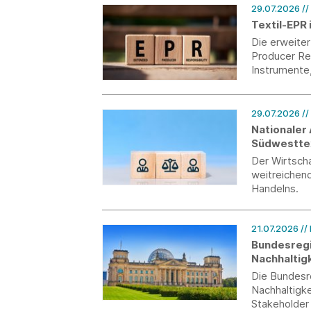
29.07.2026
//
Textil-EPR 
Die erweite
Producer Res
Instrumente
begleiten w
aktuellen St
und macht au
29.07.2026
/
und wo Syst
Nationaler
Südwesttext
Koalitionsf
Der Wirtscha
weitreichend
Handelns.
21.07.2026
//
Bundesregi
Nachhaltigk
Die Bundesr
Nachhaltigke
Stakeholder 