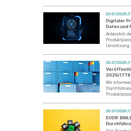
keine neuen 
Schwerpunkt
20.07.2026
/
Digitaler 
Daten und f
Anlässlich d
Produktpassr
Umsetzung a
Marktüberwa
werden.
20.07.2026
/
Veröffentl
2026/1778 
Wir informie
Durchführun
Produktpass
Verordnung 
20.07.2026
/
EUDR: BMLE
Durchführ
Das Bundesm