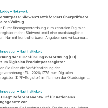
gesetzlichen Vorgaben, gibt jedoch die politischen
e der Bundesregierung für die kommenden Jahre vor.
/ Lobby + Netzwerk
Produktpass: Südwesttextil fordert überprüfbare
airen Vollzug
er Durchführungsverordnung zum zentralen Digitalen
egister mahnt Südwesttextil eine praxistaugliche
n. Nur mit kontrollierbaren Angaben und wirksamer
chung kann ein fairer Wettbewerb sichergestellt
/ Innovation + Nachhaltigkeit
ichung der Durchführungsverordnung (EU)
zum Digitalen Produktpassregister
ren Sie über die Veröffentlichung der
gsverordnung (EU) 2026/1778 zum Digitalen
register (DPP-Register) im Rahmen der Ökodesign-
(ESPR).
/ Innovation + Nachhaltigkeit
H legt Referentenentwurf für nationales
ungsgesetz vor
inisterium für Landwirtschaft, Ernährung und Heimat