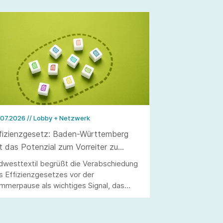
.07.2026
// Lobby + Netzwerk
fizienzgesetz: Baden-Württemberg
t das Potenzial zum Vorreiter zu
rden
dwesttextil begrüßt die Verabschiedung
s Effizienzgesetzes vor der
mmerpause als wichtiges Signal, das
lerdings erst durch eine stringente
setzung überzeugen kann.