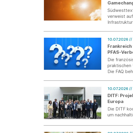
Gamechange
Südwesttext
verweist auf
Infrastruktu
10.07.2026
//
Frankreich
PFAS-Verb
Die französ
praktischen
Die FAQ beh
analytische
Umgang mit
10.07.2026
//
DITF: Proje
Europa
Die DITF ko
um nachhalti