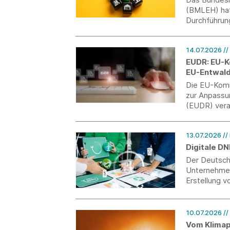
(BMLEH) hat
Durchführun
vorgelegt u
14.07.2026
//
EUDR: EU-K
EU-Entwal
Die EU-Komm
zur Anpassu
(EUDR) vera
der Anwendu
für Unterne
13.07.2026
//
Digitale D
Der Deutsch
Unternehmen 
Erstellung 
ersten Schri
10.07.2026
//
Vom Klimap