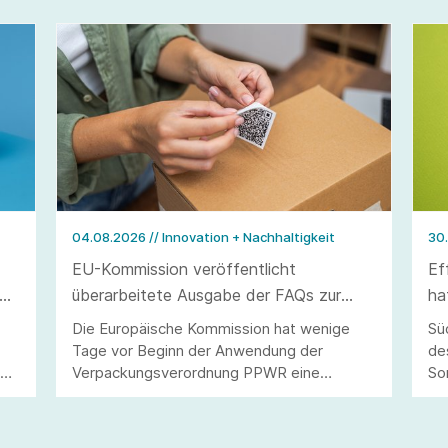
04.08.2026
// Innovation + Nachhaltigkeit
30
EU-Kommission veröffentlicht
Ef
überarbeitete Ausgabe der FAQs zur
ha
Verpackungsverordnung PPWR
we
Die Europäische Kommission hat wenige
Sü
Tage vor Beginn der Anwendung der
de
40
Verpackungsverordnung PPWR eine
So
überarbeitete Ausgabe ihrer FAQs
al
veröffentlicht.
Um