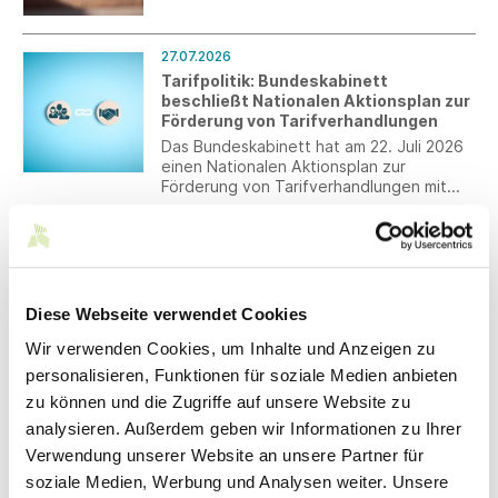
umweltpolitischen Instrumente, welches
die Textilbranche in den kommenden
Jahren begleiten wird. Unsere neue
27.07.2026
Textil-EPR-Übersicht bündelt den
Tarifpolitik: Bundeskabinett
aktuellen Stand über die relevanten
beschließt Nationalen Aktionsplan zur
Export- und Zielmärkte hinweg und macht
Förderung von Tarifverhandlungen
auf einen Blick sichtbar, wo bereits
Das Bundeskabinett hat am 22. Juli 2026
Pflichten bestehen und wo Systeme
einen Nationalen Aktionsplan zur
derzeit noch im Aufbau sind.
Förderung von Tarifverhandlungen mit
einzelnen Maßnahmen beschlossen.
23.07.2026
Bildergalerie President's Dinner 2026
Entdecken Sie die schönsten Eindrücke
des diesjährigen President's Dinner im
Diese Webseite verwendet Cookies
DEKRA Club - Fine Dining by Philipp
Kovacs.
Wir verwenden Cookies, um Inhalte und Anzeigen zu
personalisieren, Funktionen für soziale Medien anbieten
22.07.2026
zu können und die Zugriffe auf unsere Website zu
§ 16 BetrAVG – Anpassung der
analysieren. Außerdem geben wir Informationen zu Ihrer
Betriebsrenten für die Jahre 2022 bis
Verwendung unserer Website an unsere Partner für
Juni 2026
soziale Medien, Werbung und Analysen weiter. Unsere
Ein Arbeitgeber ist gemäß § 16