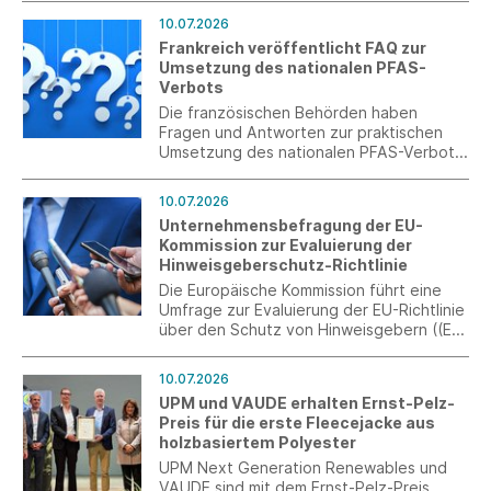
Wirtschaftsstandort.
10.07.2026
Frankreich veröffentlicht FAQ zur
Umsetzung des nationalen PFAS-
Verbots
Die französischen Behörden haben
Fragen und Antworten zur praktischen
Umsetzung des nationalen PFAS-Verbots
veröffentlicht. Die FAQ behandeln u. a.
den Anwendungsbereich, die
10.07.2026
Grenzwerte, analytische Fragen,
Unternehmensbefragung der EU-
Ausnahmen für Recyclingmaterialien
Kommission zur Evaluierung der
sowie den Umgang mit Lagerbeständen.
Hinweisgeberschutz-Richtlinie
Die Europäische Kommission führt eine
Umfrage zur Evaluierung der EU-Richtlinie
über den Schutz von Hinweisgebern ((EU)
2019/1937) durch. Ziel ist die Erfassung
praktischer Erfahrungen von
10.07.2026
Unternehmen mit internen
UPM und VAUDE erhalten Ernst-Pelz-
Meldesystemen. Die Teilnahme ist bis zum
Preis für die erste Fleecejacke aus
31. Juli 2026 möglich.
holzbasiertem Polyester
UPM Next Generation Renewables und
VAUDE sind mit dem Ernst-Pelz-Preis