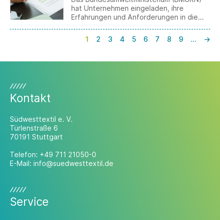
hat Unternehmen eingeladen, ihre
Erfahrungen und Anforderungen in die
Entwicklung einer zukünftigen BImSchG-
Plattform einzubringen.
1
2
3
4
5
6
7
8
9
…
→
Kontakt
Südwesttextil e. V.
Türlenstraße 6
70191 Stuttgart
Telefon:
+49 711 21050-0
E-Mail:
info@suedwesttextil.de
Service