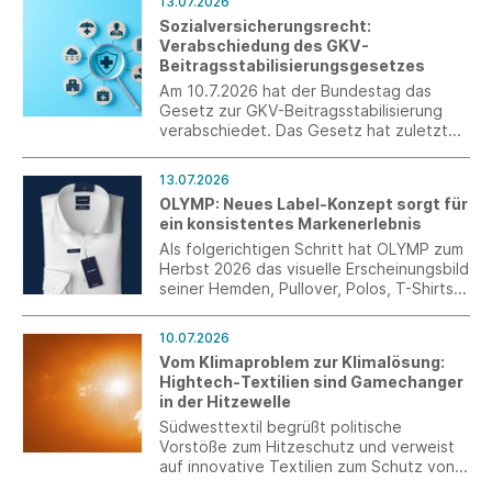
13.07.2026
perfekt abgestimmte Couple-Outfits.
Sozialversicherungsrecht:
Verabschiedung des GKV-
Beitragsstabilisierungsgesetzes
Am 10.7.2026 hat der Bundestag das
Gesetz zur GKV-Beitragsstabilisierung
verabschiedet. Das Gesetz hat zuletzt
noch Korrekturen erfahren. Es wurde im
Anschluss an die Sitzung im Bundestag im
13.07.2026
Bundesrat beraten und verabschiedet.
OLYMP: Neues Label-Konzept sorgt für
ein konsistentes Markenerlebnis
Als folgerichtigen Schritt hat OLYMP zum
Herbst 2026 das visuelle Erscheinungsbild
seiner Hemden, Pullover, Polos, T-Shirts
und aller weiteren Artikel überarbeitet.
Das neue Label-Konzept schafft über das
10.07.2026
gesamte Sortiment hinweg einen
Vom Klimaproblem zur Klimalösung:
einheitlichen Markenauftritt und sorgt für
Hightech-Textilien sind Gamechanger
mehr Orientierung, Wiedererkennung und
in der Hitzewelle
Wertigkeit auf der Verkaufsfläche.
Südwesttextil begrüßt politische
Vorstöße zum Hitzeschutz und verweist
auf innovative Textilien zum Schutz von
Mensch, Infrastruktur und