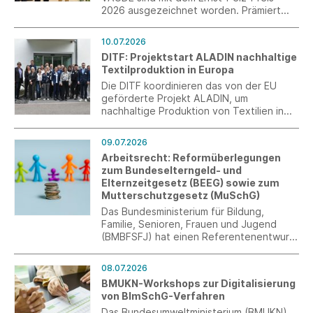
2026 ausgezeichnet worden. Prämiert
wurde ihre gemeinsame Entwicklung der
weltweit ersten Fleecejacke aus
10.07.2026
holzbasiertem Polyester. Die
DITF: Projektstart ALADIN nachhaltige
Auszeichnung wurde am 6. Juli im Rahmen
Textilproduktion in Europa
des C.A.R.M.E.N.-Symposiums in
Straubing von Bayerns
Die DITF koordinieren das von der EU
Wirtschaftsminister Hubert Aiwanger
geförderte Projekt ALADIN, um
überreicht.
nachhaltige Produktion von Textilien in
Europa zu fördern.
09.07.2026
Arbeitsrecht: Reformüberlegungen
zum Bundeselterngeld- und
Elternzeitgesetz (BEEG) sowie zum
Mutterschutzgesetz (MuSchG)
Das Bundesministerium für Bildung,
Familie, Senioren, Frauen und Jugend
(BMBFSFJ) hat einen Referentenentwurf
für ein Gesetz zur Änderung des
Bundeselterngeld- und
08.07.2026
Elternzeitgesetzes (BEEG) sowie des
BMUKN-Workshops zur Digitalisierung
Mutterschutzgesetzes (MuSchG)
von BImSchG-Verfahren
vorgelegt.
Das Bundesumweltministerium (BMUKN)