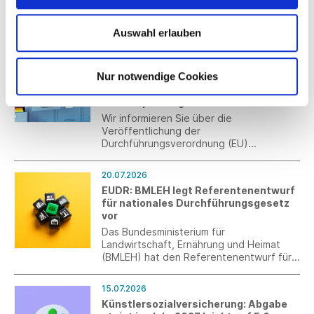
die neue Start-up- und Scale-up-
Strategie beschlossen. Darin werden
auch explizit Maßnahmen für den Transfer
Auswahl erlauben
von Innovation sowie die Zusammenarbeit
20.07.2026
zwischen Startups und Mittelstand
Veröffentlichung der
aufgegriffen.
Nur notwendige Cookies
Durchführungsverordnung (EU)
2026/1778 zum Digitalen
Produktpassregister
Wir informieren Sie über die
Veröffentlichung der
Durchführungsverordnung (EU)
2026/1778 zum Digitalen
Produktpassregister (DPP-Register) im
20.07.2026
Rahmen der Ökodesign-Verordnung
EUDR: BMLEH legt Referentenentwurf
(ESPR).
für nationales Durchführungsgesetz
vor
Das Bundesministerium für
Landwirtschaft, Ernährung und Heimat
(BMLEH) hat den Referentenentwurf für
das nationale Durchführungsgesetz zur
EU-Entwaldungsverordnung (EUDR)
15.07.2026
vorgelegt und zur Verbändeanhörung
Künstlersozialversicherung: Abgabe
eingeladen.