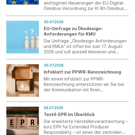
wichtigsten Neuerungen der EU-Digital-
Omnibus-Verordnung zur KI (KI-Omnibus)
und des deutschen
Durchführungsgesetzes zur KI-
30.07.2026
Verordnung (KI-VO)
EU-Umfrage zu Ökodesign-
Anforderungen für KMU
Die Umfrage „Ökodesign-Anforderungen
und KMUs“ ist offen bis zum 17. August
2026 und soll speziell kleineren und
mittleren Unternehmen (KMU) ein Forum
für eine Stellungnahme bieten.
30.07.2026
Infoblatt zur PPWR-Kennzeichnung
Mit einem Infoblatt zur PPWR-
Kennzeichnung unterstützen wir Sie bei
der Kommunikation mit Ihren
Verpackungslieferanten aus Drittländern.
29.07.2026
Textil-EPR im Überblick
Die erweiterte Herstellerverantwortung –
kurz EPR für Extended Producer
Responsibility – ist eines der zentralen