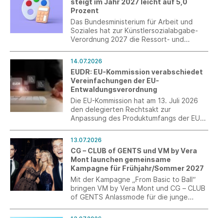
steigt im Jahr 2027 leicht auf 5,0
Prozent
Das Bundesministerium für Arbeit und
Soziales hat zur Künstlersozialabgabe-
Verordnung 2027 die Ressort- und
Verbändebeteiligung eingeleitet. Nach
der neuen Verordnung wird im Jahr 2027
14.07.2026
der Abgabesatz zur
EUDR: EU-Kommission verabschiedet
Künstlersozialversicherung 5,0 Prozent
Vereinfachungen der EU-
betragen.
Entwaldungsverordnung
Die EU-Kommission hat am 13. Juli 2026
den delegierten Rechtsakt zur
Anpassung des Produktumfangs der EU-
Entwaldungsverordnung (EUDR)
verabschiedet. Mit den Änderungen
13.07.2026
werden insbesondere der
CG – CLUB of GENTS und VM by Vera
Anwendungsbereich präzisiert und
Mont launchen gemeinsame
bürokratische Belastungen für
Kampagne für Frühjahr/Sommer 2027
Unternehmen reduziert.
Mit der Kampagne „From Basic to Ball“
bringen VM by Vera Mont und CG – CLUB
of GENTS Anlassmode für die junge
Generation auf den Punkt. Im Fokus
stehen kuratierte Abschlussball-Looks als