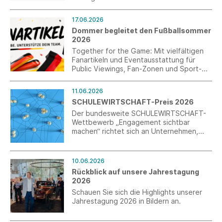
absolutes Essential der Männermode. Zur
Fußball WM ist das vielseitige Key Piece in
17.06.2026
einer limitierten Matchday-Edition
Dommer begleitet den Fußballsommer
erhältlich, gemacht für lange
2026
Sommerabende, gemeinsame Momente
und gepflegte Lässigkeit.
Together for the Game: Mit vielfältigen
Fanartikeln und Eventausstattung für
Public Viewings, Fan-Zonen und Sport-
Events schafft Dommer die passende
Kulisse für die Fußballweltmeisterschaft
11.06.2026
2026.
SCHULEWIRTSCHAFT-Preis 2026
Der bundesweite SCHULEWIRTSCHAFT-
Wettbewerb „Engagement sichtbar
machen“ richtet sich an Unternehmen,
Schulen sowie Schule-Wirtschaft-
Kooperationen. Gesucht werden
vorbildliche Initiativen, die Jugendlichen
10.06.2026
Einblicke in die Berufswelt ermöglichen
Rückblick auf unsere Jahrestagung
und Bildungsprozesse partnerschaftlich
2026
gestalten. Die Bewerbungsfrist endet am
Schauen Sie sich die Highlights unserer
26. Juli 2026.
Jahrestagung 2026 in Bildern an.