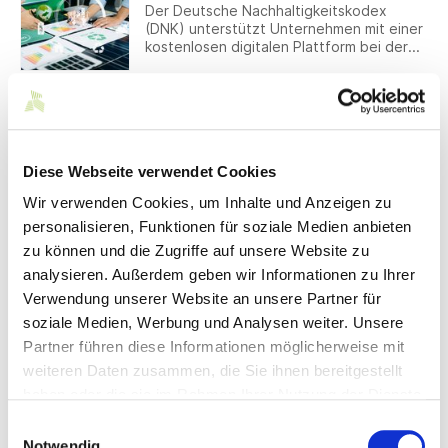
Der Deutsche Nachhaltigkeitskodex
(DNK) unterstützt Unternehmen mit einer
kostenlosen digitalen Plattform bei der
Erstellung von Nachhaltigkeitsberichten
nach ESRS und VSME – vom ersten Schritt
bis zum fertigen Bericht.
13.07.2026
CG – CLUB of GENTS und VM by Vera
Mont launchen gemeinsame
Kampagne für Frühjahr/Sommer 2027
Diese Webseite verwendet Cookies
Mit der Kampagne „From Basic to Ball“
Wir verwenden Cookies, um Inhalte und Anzeigen zu
bringen VM by Vera Mont und CG – CLUB
of GENTS Anlassmode für die junge
personalisieren, Funktionen für soziale Medien anbieten
Generation auf den Punkt. Im Fokus
zu können und die Zugriffe auf unsere Website zu
stehen kuratierte Abschlussball-Looks als
13.07.2026
analysieren. Außerdem geben wir Informationen zu Ihrer
perfekt abgestimmte Couple-Outfits.
OLYMP: Neues Label-Konzept sorgt für
Verwendung unserer Website an unsere Partner für
ein konsistentes Markenerlebnis
soziale Medien, Werbung und Analysen weiter. Unsere
Als folgerichtigen Schritt hat OLYMP zum
Partner führen diese Informationen möglicherweise mit
Herbst 2026 das visuelle Erscheinungsbild
seiner Hemden, Pullover, Polos, T-Shirts
weiteren Daten zusammen, die Sie ihnen bereitgestellt
und aller weiteren Artikel überarbeitet.
haben oder die sie im Rahmen Ihrer Nutzung der Dienste
Das neue Label-Konzept schafft über das
10.07.2026
gesammelt haben.
gesamte Sortiment hinweg einen
Einwilligungsauswahl
Digitalisierung –
einheitlichen Markenauftritt und sorgt für
Notwendig