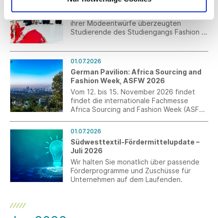
TEXOVERSUM x Kunsthalle Tübingen
Mit einer eindrucksvollen Präsentation
ihrer Modeentwürfe überzeugten
Studierende des Studiengangs Fashion &
Textile Design mit Schwerpunkt
Modedesign an der TEXOVERSUM
Fakultät Textil der Hochschule Reutlingen
01.07.2026
am vergangenen Wochenende in der
German Pavilion: Africa Sourcing and
Kunsthalle Tübingen. Die Veranstaltung
Fashion Week, ASFW 2026
entstand als Kooperationsprojekt mit der
Vom 12. bis 15. November 2026 findet
Kunsthalle Tübingen und fand im Rahmen
findet die internationale Fachmesse
der Ausstellung „ALEX KATZ. DANCING
Africa Sourcing and Fashion Week (ASFW)
WITH REALITY“ statt.
in Addis Abeba, Äthiopien statt.
Anmeldungen für den German Pavilion
01.07.2026
sind bis zum 3. August möglich.
Südwesttextil-Fördermittelupdate –
Juli 2026
Wir halten Sie monatlich über passende
Förderprogramme und Zuschüsse für
Unternehmen auf dem Laufenden.