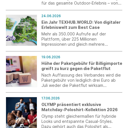
für das gesamte Outdoor-Erlebnis – von
der Ausrüstung über die Anreise bis hin
zum Aufenthalt in der Natur.
24.06.2026
Ein Jahr TEXHUB.WORLD: Von digitaler
Erlebniswelt zum Best Case
Mehr als 350.000 Aufrufe auf der
Plattform, über 225 Millionen
Impressionen und gleich mehrere
Auszeichnungen: Ein Jahr nach dem
Launch hat sich TEXHUB.WORLD als
19.06.2026
innovatives Instrument der
Höhe der Paketgebühr für Billigimporte
Branchenkommunikation bewiesen.
greift zu kurz gegen die Paketflut
Nach Auffassung des Verbandes wird die
Paketgebühr von lediglich drei Euro ab
Juli weder die Paketflut wirksam
eindämmen noch die bestehenden
Defizite bei der Kontrolle an den EU-
17.06.2026
Außengrenzen beheben.
OLYMP präsentiert exklusive
Matchday-Poloshirt-Kollektion 2026
Olymp steht gleichermaßen für hybride
Looks und entspannte Casual-Styles.
Dazu gehört auch das Poloshirt als