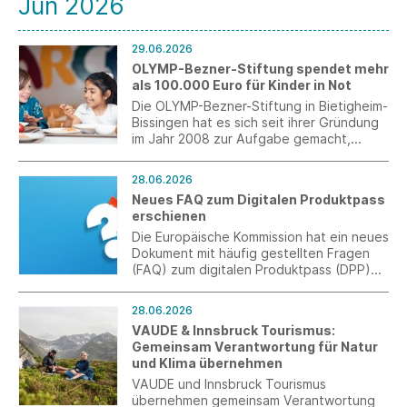
Jun 2026
29.06.2026
OLYMP-Bezner-Stiftung spendet mehr
als 100.000 Euro für Kinder in Not
Die OLYMP-Bezner-Stiftung in Bietigheim-
Bissingen hat es sich seit ihrer Gründung
im Jahr 2008 zur Aufgabe gemacht,
Kinder und Jugendliche weltweit in den
Bereichen Erziehung, Gesundheit und
28.06.2026
Bildung zu unterstützen. 2025 wurden
Neues FAQ zum Digitalen Produktpass
hierfür weitere 104.000 Euro an
erschienen
Spendengeldern für verschiedene
Projekte in Deutschland, Brasilien, Haiti,
Die Europäische Kommission hat ein neues
Indonesien, Madagaskar, Myanmar und
Dokument mit häufig gestellten Fragen
der Ukraine karitativ verwendet.
(FAQ) zum digitalen Produktpass (DPP)
veröffentlicht.
28.06.2026
VAUDE & Innsbruck Tourismus:
Gemeinsam Verantwortung für Natur
und Klima übernehmen
VAUDE und Innsbruck Tourismus
übernehmen gemeinsam Verantwortung