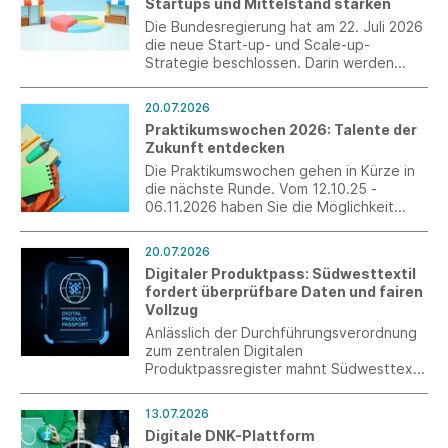
Startups und Mittelstand stärken
Die Bundesregierung hat am 22. Juli 2026
die neue Start-up- und Scale-up-
Strategie beschlossen. Darin werden
auch explizit Maßnahmen für den Transfer
von Innovation sowie die Zusammenarbeit
20.07.2026
zwischen Startups und Mittelstand
Praktikumswochen 2026: Talente der
aufgegriffen.
Zukunft entdecken
Die Praktikumswochen gehen in Kürze in
die nächste Runde. Vom 12.10.25 -
06.11.2026 haben Sie die Möglichkeit
ohne großen Zusatzaufwand
interessierte Schülerinnen und Schüler als
20.07.2026
Fachkräfte von morgen zu gewinnen.
Digitaler Produktpass: Südwesttextil
Erleben Sie die Jugendlichen persönlich
fordert überprüfbare Daten und fairen
und verzahnen Sie die Berufswelt mit der
Vollzug
Schulwelt.
Anlässlich der Durchführungsverordnung
zum zentralen Digitalen
Produktpassregister mahnt Südwesttextil
eine praxistaugliche Umsetzung an. Nur
mit kontrollierbaren Angaben und
13.07.2026
wirksamer Marktüberwachung kann ein
Digitale DNK-Plattform
fairer Wettbewerb sichergestellt werden.