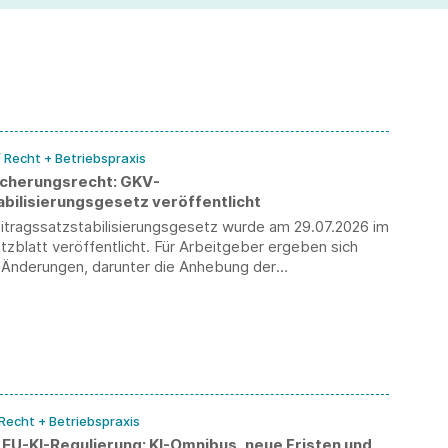
un
ve
/ Recht + Betriebspraxis
icherungsrecht: GKV-
abilisierungsgesetz veröffentlicht
tragssatzstabilisierungsgesetz wurde am 29.07.2026 im
blatt veröffentlicht. Für Arbeitgeber ergeben sich
 Änderungen, darunter die Anhebung der
essungsgrenze sowie die Einführung der
nfähigkeit.
 Recht + Betriebspraxis
 EU-KI-Regulierung: KI-Omnibus, neue Fristen und