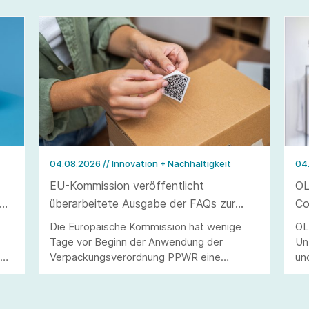
04.08.2026
// Innovation + Nachhaltigkeit
04
EU-Kommission veröffentlicht
OL
überarbeitete Ausgabe der FAQs zur
Co
Verpackungsverordnung PPWR
Die Europäische Kommission hat wenige
OL
Tage vor Beginn der Anwendung der
Un
40
Verpackungsverordnung PPWR eine
un
überarbeitete Ausgabe ihrer FAQs
St
veröffentlicht.
Ve
di