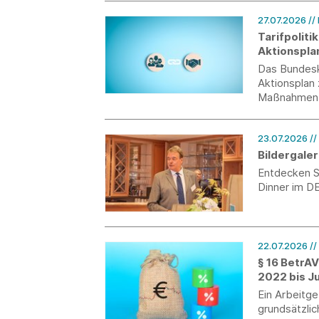
27.07.2026
//
Tarifpoliti
Aktionspla
Das Bundeska
Aktionsplan 
Maßnahmen 
23.07.2026
/
Bildergaler
Entdecken Si
Dinner im DE
22.07.2026
//
§ 16 BetrA
2022 bis J
Ein Arbeitg
grundsätzlic