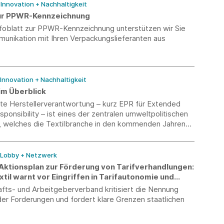
/ Innovation + Nachhaltigkeit
zur PPWR-Kennzeichnung
nfoblatt zur PPWR-Kennzeichnung unterstützen wir Sie
munikation mit Ihren Verpackungslieferanten aus
 Innovation + Nachhaltigkeit
im Überblick
rte Herstellerverantwortung – kurz EPR für Extended
ponsibility – ist eines der zentralen umweltpolitischen
, welches die Textilbranche in den kommenden Jahren
ird. Unsere neue Textil-EPR-Übersicht bündelt den
and über die relevanten Export- und Zielmärkte hinweg
f einen Blick sichtbar, wo bereits Pflichten bestehen
/ Lobby + Netzwerk
eme derzeit noch im Aufbau sind.
 Aktionsplan zur Förderung von Tarifverhandlungen:
il warnt vor Eingriffen in Tarifautonomie und
reiheit
fts- und Arbeitgeberverband kritisiert die Nennung
er Forderungen und fordert klare Grenzen staatlichen