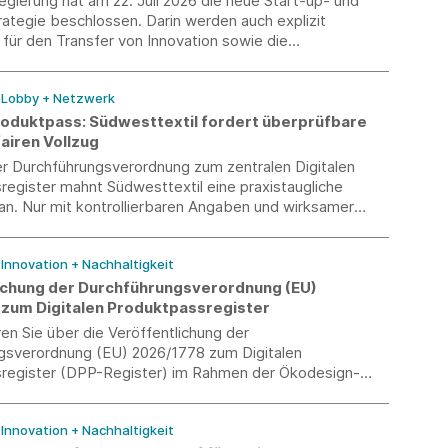
gierung hat am 22. Juli 2026 die neue Start-up- und
ategie beschlossen. Darin werden auch explizit
ür den Transfer von Innovation sowie die
eit zwischen Startups und Mittelstand aufgegriffen.
/ Lobby + Netzwerk
Produktpass: Südwesttextil fordert überprüfbare
airen Vollzug
er Durchführungsverordnung zum zentralen Digitalen
egister mahnt Südwesttextil eine praxistaugliche
n. Nur mit kontrollierbaren Angaben und wirksamer
chung kann ein fairer Wettbewerb sichergestellt
/ Innovation + Nachhaltigkeit
ichung der Durchführungsverordnung (EU)
zum Digitalen Produktpassregister
ren Sie über die Veröffentlichung der
gsverordnung (EU) 2026/1778 zum Digitalen
register (DPP-Register) im Rahmen der Ökodesign-
(ESPR).
/ Innovation + Nachhaltigkeit