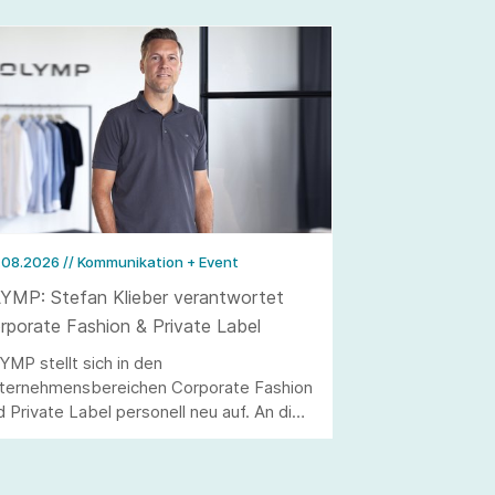
.08.2026
// Kommunikation + Event
YMP: Stefan Klieber verantwortet
rporate Fashion & Private Label
YMP stellt sich in den
ternehmensbereichen Corporate Fashion
d Private Label personell neu auf. An die
elle von Andreas Telahr rückt der
rtriebsprofi Stefan Klieber, der künftig
e Geschäftseinheiten Corporate Fashion