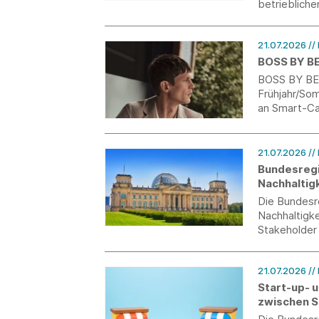
betriebliche
nach billig
Hilfsmittel 
21.07.2026
//
Verbraucher
BOSS BY B
BOSS BY BE
Frühjahr/So
an Smart-Ca
21.07.2026
//
Bundesregi
Nachhaltigk
Die Bundesr
Nachhaltigke
Stakeholder 
keine neuen 
Schwerpunkt
21.07.2026
//
Start-up- 
zwischen S