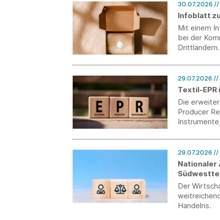
30.07.2026
/
Infoblatt 
Mit einem I
bei der Kom
Drittländern.
29.07.2026
//
Textil-EPR 
Die erweite
Producer Res
Instrumente
begleiten w
aktuellen St
und macht au
29.07.2026
/
und wo Syst
Nationaler
Südwesttext
Koalitionsf
Der Wirtscha
weitreichend
Handelns.