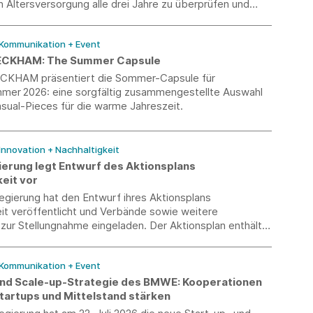
n Altersversorgung alle drei Jahre zu überprüfen und
em Ermessen über eine Anpassung zu entscheiden. Ein
für diese Entscheidung ist die Entwicklung des jeweiligen
 Kommunikation + Event
preisindexes.
ECKHAM: The Summer Capsule
CKHAM präsentiert die Sommer-Capsule für
mmer 2026: eine sorgfältig zusammengestellte Auswahl
sual-Pieces für die warme Jahreszeit.
 Innovation + Nachhaltigkeit
erung legt Entwurf des Aktionsplans
eit vor
egierung hat den Entwurf ihres Aktionsplans
it veröffentlicht und Verbände sowie weitere
zur Stellungnahme eingeladen. Der Aktionsplan enthält
gesetzlichen Vorgaben, gibt jedoch die politischen
e der Bundesregierung für die kommenden Jahre vor.
 Kommunikation + Event
und Scale-up-Strategie des BMWE: Kooperationen
tartups und Mittelstand stärken