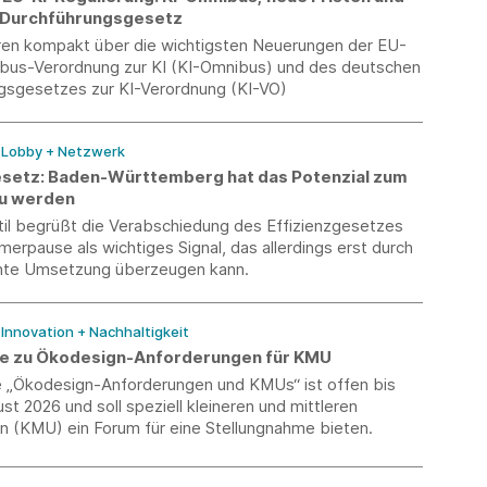
 Durchführungsgesetz
eren kompakt über die wichtigsten Neuerungen der EU-
ibus-Verordnung zur KI (KI-Omnibus) und des deutschen
gsgesetzes zur KI-Verordnung (KI-VO)
/ Lobby + Netzwerk
esetz: Baden-Württemberg hat das Potenzial zum
zu werden
il begrüßt die Verabschiedung des Effizienzgesetzes
erpause als wichtiges Signal, das allerdings erst durch
ente Umsetzung überzeugen kann.
/ Innovation + Nachhaltigkeit
e zu Ökodesign-Anforderungen für KMU
 „Ökodesign-Anforderungen und KMUs“ ist offen bis
st 2026 und soll speziell kleineren und mittleren
 (KMU) ein Forum für eine Stellungnahme bieten.