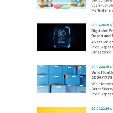
Die Bundesre
Scale-up-Str
Maßnahmen f
Zusammenarb
20.07.2026
/
Digitaler 
Daten und f
Anlässlich d
Produktpassr
Umsetzung a
Marktüberwa
werden.
20.07.2026
/
Veröffentl
2026/1778 
Wir informie
Durchführun
Produktpass
Verordnung 
20.07.2026
/