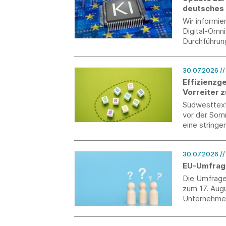
deutsches
Wir informi
Digital-Omn
Durchführun
30.07.2026
/
Effizienzg
Vorreiter 
Südwesttext
vor der Somm
eine string
30.07.2026
/
EU-Umfrag
Die Umfrage
zum 17. Augu
Unternehmen