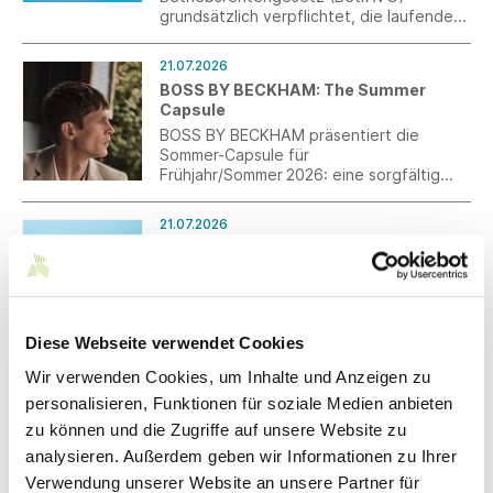
grundsätzlich verpflichtet, die laufenden
Leistungen der betrieblichen
Altersversorgung alle drei Jahre zu
21.07.2026
überprüfen und nach billigem Ermessen
BOSS BY BECKHAM: The Summer
über eine Anpassung zu entscheiden. Ein
Capsule
Hilfsmittel für diese Entscheidung ist die
Entwicklung des jeweiligen
BOSS BY BECKHAM präsentiert die
Verbraucherpreisindexes.
Sommer-Capsule für
Frühjahr/Sommer 2026: eine sorgfältig
zusammengestellte Auswahl an Smart-
Casual-Pieces für die warme Jahreszeit.
21.07.2026
Start-up- und Scale-up-Strategie des
BMWE: Kooperationen zwischen
Startups und Mittelstand stärken
Die Bundesregierung hat am 22. Juli 2026
die neue Start-up- und Scale-up-
Diese Webseite verwendet Cookies
Strategie beschlossen. Darin werden
auch explizit Maßnahmen für den Transfer
Wir verwenden Cookies, um Inhalte und Anzeigen zu
von Innovation sowie die Zusammenarbeit
personalisieren, Funktionen für soziale Medien anbieten
20.07.2026
zwischen Startups und Mittelstand
Digitaler Produktpass: Südwesttextil
zu können und die Zugriffe auf unsere Website zu
aufgegriffen.
fordert überprüfbare Daten und fairen
analysieren. Außerdem geben wir Informationen zu Ihrer
Vollzug
Verwendung unserer Website an unsere Partner für
Anlässlich der Durchführungsverordnung