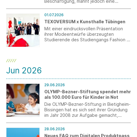
Beschäftigung, mahnt jedoch eine
konsequente und schnelle Realisierung
der Vorhaben an.
01.07.2026
TEXOVERSUM x Kunsthalle Tübingen
Mit einer eindrucksvollen Präsentation
ihrer Modeentwürfe überzeugten
Studierende des Studiengangs Fashion &
Textile Design mit Schwerpunkt
Modedesign an der TEXOVERSUM
Fakultät Textil der Hochschule Reutlingen
am vergangenen Wochenende in der
Kunsthalle Tübingen. Die Veranstaltung
Jun 2026
entstand als Kooperationsprojekt mit der
Kunsthalle Tübingen und fand im Rahmen
der Ausstellung „ALEX KATZ. DANCING
29.06.2026
WITH REALITY“ statt.
OLYMP-Bezner-Stiftung spendet mehr
als 100.000 Euro für Kinder in Not
Die OLYMP-Bezner-Stiftung in Bietigheim-
Bissingen hat es sich seit ihrer Gründung
im Jahr 2008 zur Aufgabe gemacht,
Kinder und Jugendliche weltweit in den
Bereichen Erziehung, Gesundheit und
28.06.2026
Bildung zu unterstützen. 2025 wurden
Neues FAQ zum Digitalen Produktpass