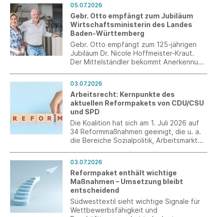
Bundeselterngeld- und
05.07.2026
Elternzeitgesetzes (BEEG) sowie des
Gebr. Otto empfängt zum Jubiläum
Mutterschutzgesetzes (MuSchG)
Wirtschaftsministerin des Landes
vorgelegt.
Baden-Württemberg
Gebr. Otto empfängt zum 125-jährigen
Jubiläum Dr. Nicole Hoffmeister-Kraut.
Der Mittelständler bekommt Anerkennung
von der Ministerin, umgekehrt gibt es
aber Wünsche ans Ministerium.
03.07.2026
Arbeitsrecht: Kernpunkte des
aktuellen Reformpakets von CDU/CSU
und SPD
Die Koalition hat sich am 1. Juli 2026 auf
34 Reformmaßnahmen geeinigt, die u. a.
die Bereiche Sozialpolitik, Arbeitsmarkt
und Arbeitsrecht betreffen. Mit diesen
Maßnahmen will die Koalition Wachstum
03.07.2026
schaffen, Arbeitsplätze sichern und den
Reformpaket enthält wichtige
Zusammenhalt in Deutschland stärken.
Maßnahmen – Umsetzung bleibt
entscheidend
Südwesttextil sieht wichtige Signale für
Wettbewerbsfähigkeit und