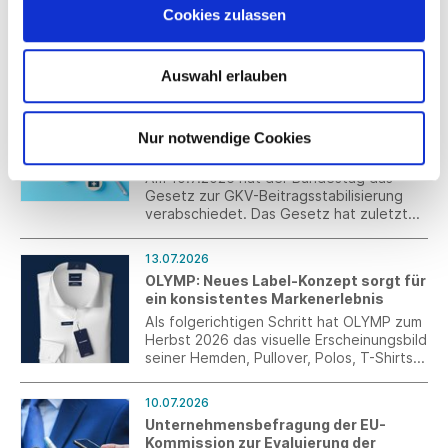
Cookies zulassen
Mit der Kampagne „From Basic to Ball“
bringen VM by Vera Mont und CG – CLUB
of GENTS Anlassmode für die junge
Generation auf den Punkt. Im Fokus
Auswahl erlauben
stehen kuratierte Abschlussball-Looks als
13.07.2026
perfekt abgestimmte Couple-Outfits.
Sozialversicherungsrecht:
Verabschiedung des GKV-
Nur notwendige Cookies
Beitragsstabilisierungsgesetzes
Am 10.7.2026 hat der Bundestag das
Gesetz zur GKV-Beitragsstabilisierung
verabschiedet. Das Gesetz hat zuletzt
noch Korrekturen erfahren. Es wurde im
Anschluss an die Sitzung im Bundestag im
13.07.2026
Bundesrat beraten und verabschiedet.
OLYMP: Neues Label-Konzept sorgt für
ein konsistentes Markenerlebnis
Als folgerichtigen Schritt hat OLYMP zum
Herbst 2026 das visuelle Erscheinungsbild
seiner Hemden, Pullover, Polos, T-Shirts
und aller weiteren Artikel überarbeitet.
Das neue Label-Konzept schafft über das
10.07.2026
gesamte Sortiment hinweg einen
Unternehmensbefragung der EU-
einheitlichen Markenauftritt und sorgt für
Kommission zur Evaluierung der
mehr Orientierung, Wiedererkennung und