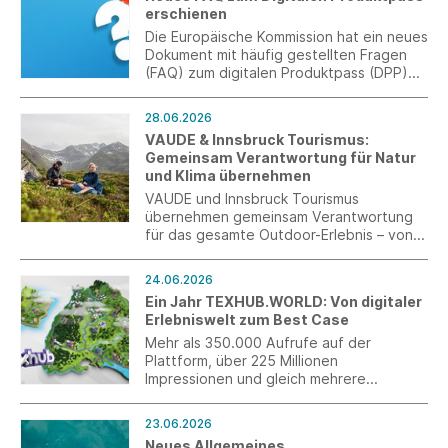
hierfür weitere 104.000 Euro an
erschienen
Spendengeldern für verschiedene
Projekte in Deutschland, Brasilien, Haiti,
Die Europäische Kommission hat ein neues
Indonesien, Madagaskar, Myanmar und
Dokument mit häufig gestellten Fragen
der Ukraine karitativ verwendet.
(FAQ) zum digitalen Produktpass (DPP)
veröffentlicht.
28.06.2026
VAUDE & Innsbruck Tourismus:
Gemeinsam Verantwortung für Natur
und Klima übernehmen
VAUDE und Innsbruck Tourismus
übernehmen gemeinsam Verantwortung
für das gesamte Outdoor-Erlebnis – von
der Ausrüstung über die Anreise bis hin
zum Aufenthalt in der Natur.
24.06.2026
Ein Jahr TEXHUB.WORLD: Von digitaler
Erlebniswelt zum Best Case
Mehr als 350.000 Aufrufe auf der
Plattform, über 225 Millionen
Impressionen und gleich mehrere
Auszeichnungen: Ein Jahr nach dem
Launch hat sich TEXHUB.WORLD als
23.06.2026
innovatives Instrument der
Neues Allgemeines