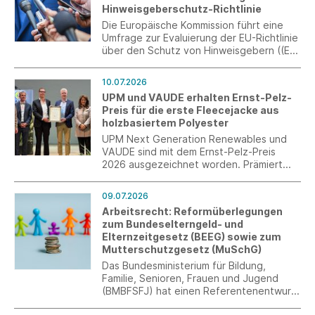
Hinweisgeberschutz-Richtlinie
Wertigkeit auf der Verkaufsfläche.
Die Europäische Kommission führt eine
Umfrage zur Evaluierung der EU-Richtlinie
über den Schutz von Hinweisgebern ((EU)
2019/1937) durch. Ziel ist die Erfassung
praktischer Erfahrungen von
10.07.2026
Unternehmen mit internen
UPM und VAUDE erhalten Ernst-Pelz-
Meldesystemen. Die Teilnahme ist bis zum
Preis für die erste Fleecejacke aus
31. Juli 2026 möglich.
holzbasiertem Polyester
UPM Next Generation Renewables und
VAUDE sind mit dem Ernst-Pelz-Preis
2026 ausgezeichnet worden. Prämiert
wurde ihre gemeinsame Entwicklung der
weltweit ersten Fleecejacke aus
09.07.2026
holzbasiertem Polyester. Die
Arbeitsrecht: Reformüberlegungen
Auszeichnung wurde am 6. Juli im Rahmen
zum Bundeselterngeld- und
des C.A.R.M.E.N.-Symposiums in
Elternzeitgesetz (BEEG) sowie zum
Straubing von Bayerns
Mutterschutzgesetz (MuSchG)
Wirtschaftsminister Hubert Aiwanger
überreicht.
Das Bundesministerium für Bildung,
Familie, Senioren, Frauen und Jugend
(BMBFSFJ) hat einen Referentenentwurf
für ein Gesetz zur Änderung des