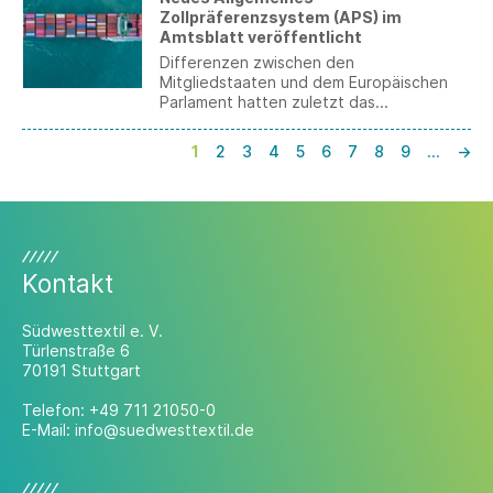
Branchenkommunikation bewiesen.
Zollpräferenzsystem (APS) im
Amtsblatt veröffentlicht
Differenzen zwischen den
Mitgliedstaaten und dem Europäischen
Parlament hatten zuletzt das
Gesetzgebungsverfahren verzögert. Mit
der jetzt – gut ein halbes Jahr vor
1
2
3
4
5
6
7
8
9
…
→
Inkrafttreten – erfolgten Veröffentlichung
im Amtsblatt haben die
Wirtschaftsbeteiligten jetzt endlich
Rechtssicherheit.
Kontakt
Südwesttextil e. V.
Türlenstraße 6
70191 Stuttgart
Telefon:
+49 711 21050-0
E-Mail:
info@suedwesttextil.de