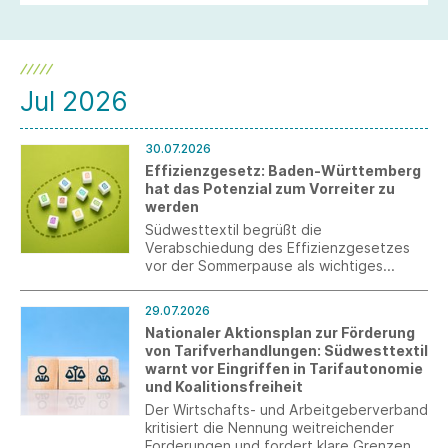
Jul 2026
30.07.2026
Effizienzgesetz: Baden-Württemberg
hat das Potenzial zum Vorreiter zu
werden
Südwesttextil begrüßt die
Verabschiedung des Effizienzgesetzes
vor der Sommerpause als wichtiges
Signal, das allerdings erst durch eine
stringente Umsetzung überzeugen kann.
29.07.2026
Nationaler Aktionsplan zur Förderung
von Tarifverhandlungen: Südwesttextil
warnt vor Eingriffen in Tarifautonomie
und Koalitionsfreiheit
Der Wirtschafts- und Arbeitgeberverband
kritisiert die Nennung weitreichender
Forderungen und fordert klare Grenzen