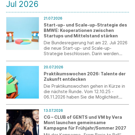
Jul 2026
21.07.2026
Start-up- und Scale-up-Strategie des
BMWE: Kooperationen zwischen
Startups und Mittelstand stärken
Die Bundesregierung hat am 22. Juli 2026
die neue Start-up- und Scale-up-
Strategie beschlossen. Darin werden
auch explizit Maßnahmen für den Transfer
von Innovation sowie die Zusammenarbeit
20.07.2026
zwischen Startups und Mittelstand
Praktikumswochen 2026: Talente der
aufgegriffen.
Zukunft entdecken
Die Praktikumswochen gehen in Kürze in
die nächste Runde. Vom 12.10.25 -
06.11.2026 haben Sie die Möglichkeit
ohne großen Zusatzaufwand
interessierte Schülerinnen und Schüler als
13.07.2026
Fachkräfte von morgen zu gewinnen.
CG – CLUB of GENTS und VM by Vera
Erleben Sie die Jugendlichen persönlich
Mont launchen gemeinsame
und verzahnen Sie die Berufswelt mit der
Kampagne für Frühjahr/Sommer 2027
Schulwelt.
Mit der Kampagne „From Basic to Ball“