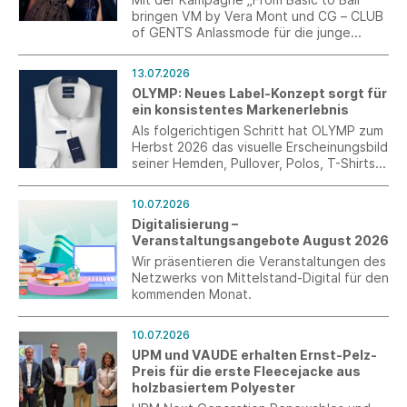
bringen VM by Vera Mont und CG – CLUB
of GENTS Anlassmode für die junge
Generation auf den Punkt. Im Fokus
stehen kuratierte Abschlussball-Looks als
13.07.2026
perfekt abgestimmte Couple-Outfits.
OLYMP: Neues Label-Konzept sorgt für
ein konsistentes Markenerlebnis
Als folgerichtigen Schritt hat OLYMP zum
Herbst 2026 das visuelle Erscheinungsbild
seiner Hemden, Pullover, Polos, T-Shirts
und aller weiteren Artikel überarbeitet.
Das neue Label-Konzept schafft über das
10.07.2026
gesamte Sortiment hinweg einen
Digitalisierung –
einheitlichen Markenauftritt und sorgt für
Veranstaltungsangebote August 2026
mehr Orientierung, Wiedererkennung und
Wertigkeit auf der Verkaufsfläche.
Wir präsentieren die Veranstaltungen des
Netzwerks von Mittelstand-Digital für den
kommenden Monat.
10.07.2026
UPM und VAUDE erhalten Ernst-Pelz-
Preis für die erste Fleecejacke aus
holzbasiertem Polyester