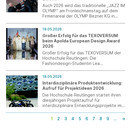
Experience“ ausgezeichnet und erreichte
zusätzlich den zweiten Platz in der
Auch 2026 wird das traditionelle „JAZZ IM
Kategorie „Innovation des Jahres“.
OLYMP“ am Fronleichnamstag auf dem
Firmenareal der OLYMP Bezner KG in
Bietigheim-Bissingen veranstaltet.
Festivalstimmung. Die Eintrittsgelder
19.05.2026
gehen an die von der OLYMP-Bezner-
Großer Erfolg für das TEXOVERSUM
Stiftung geförderten Projekte für Kinder
beim Apolda European Design Award
und Jugendliche.
2026
Großer Erfolg für das TEXOVERSUM der
Hochschule Reutlingen: Die
Fashiondesign-Studentin Lea
Scheckenbach, aktuell im ersten
Semester des Masterstudiengangs
18.05.2026
Design, wurde beim Apolda European
Interdisziplinäre Produktentwicklung:
Design Award 2026 mit dem 3. Platz
Aufruf für Projektideen 2026
ausgezeichnet.
Die Hochschule Reutlingen startet ihren
diesjährigen Projektaufruf für
interdisziplinäre Entwicklungsprojekte im
Rahmen des Master-Studiengangs
„Interdisziplinäre Produktentwicklung“.
1
2
3
4
5
6
7
8
9
…
→
Gesucht werden Unternehmen,
Forschungsinstitute Professoren und