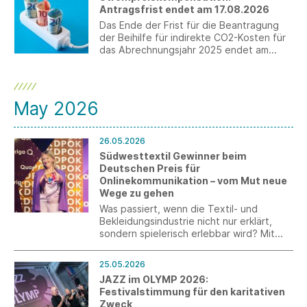
Momente ein, in denen Ehrgeiz, Identität
Antragsfrist endet am 17.08.2026
und Exzellenz im Mittelpunkt stehen.
Das Ende der Frist für die Beantragung
der Beihilfe für indirekte CO2-Kosten für
das Abrechnungsjahr 2025 endet am
17.08.2026.
May 2026
26.05.2026
Südwesttextil Gewinner beim
Deutschen Preis für
Onlinekommunikation – vom Mut neue
Wege zu gehen
Was passiert, wenn die Textil- und
Bekleidungsindustrie nicht nur erklärt,
sondern spielerisch erlebbar wird? Mit
dieser Idee überzeugte Südwesttextil
beim Deutschen Preis für
25.05.2026
Onlinekommunikation: Die
JAZZ im OLYMP 2026:
TEXHUB.WORLD wurde als
Festivalstimmung für den karitativen
Gewinnerprojekt in der Kategorie „Digital
Zweck