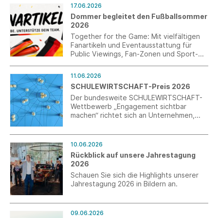
Fußball WM ist das vielseitige Key Piece in
17.06.2026
einer limitierten Matchday-Edition
Dommer begleitet den Fußballsommer
erhältlich, gemacht für lange
2026
Sommerabende, gemeinsame Momente
und gepflegte Lässigkeit.
Together for the Game: Mit vielfältigen
Fanartikeln und Eventausstattung für
Public Viewings, Fan-Zonen und Sport-
Events schafft Dommer die passende
Kulisse für die Fußballweltmeisterschaft
11.06.2026
2026.
SCHULEWIRTSCHAFT-Preis 2026
Der bundesweite SCHULEWIRTSCHAFT-
Wettbewerb „Engagement sichtbar
machen“ richtet sich an Unternehmen,
Schulen sowie Schule-Wirtschaft-
Kooperationen. Gesucht werden
vorbildliche Initiativen, die Jugendlichen
10.06.2026
Einblicke in die Berufswelt ermöglichen
Rückblick auf unsere Jahrestagung
und Bildungsprozesse partnerschaftlich
2026
gestalten. Die Bewerbungsfrist endet am
Schauen Sie sich die Highlights unserer
26. Juli 2026.
Jahrestagung 2026 in Bildern an.
09.06.2026