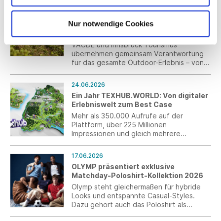
Bereichen Erziehung, Gesundheit und
28.06.2026
Bildung zu unterstützen. 2025 wurden
VAUDE & Innsbruck Tourismus:
hierfür weitere 104.000 Euro an
Nur notwendige Cookies
Gemeinsam Verantwortung für Natur
Spendengeldern für verschiedene
und Klima übernehmen
Projekte in Deutschland, Brasilien, Haiti,
Indonesien, Madagaskar, Myanmar und
VAUDE und Innsbruck Tourismus
der Ukraine karitativ verwendet.
übernehmen gemeinsam Verantwortung
für das gesamte Outdoor-Erlebnis – von
der Ausrüstung über die Anreise bis hin
zum Aufenthalt in der Natur.
24.06.2026
Ein Jahr TEXHUB.WORLD: Von digitaler
Erlebniswelt zum Best Case
Mehr als 350.000 Aufrufe auf der
Plattform, über 225 Millionen
Impressionen und gleich mehrere
Auszeichnungen: Ein Jahr nach dem
Launch hat sich TEXHUB.WORLD als
17.06.2026
innovatives Instrument der
OLYMP präsentiert exklusive
Branchenkommunikation bewiesen.
Matchday-Poloshirt-Kollektion 2026
Olymp steht gleichermaßen für hybride
Looks und entspannte Casual-Styles.
Dazu gehört auch das Poloshirt als
absolutes Essential der Männermode. Zur