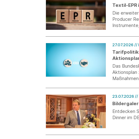
Textil-EPR 
Die erweite
Producer Res
Instrumente
begleiten w
aktuellen St
und macht au
27.07.2026
//
und wo Syst
Tarifpoliti
Aktionspla
Das Bundeska
Aktionsplan 
Maßnahmen 
23.07.2026
/
Bildergaler
Entdecken Si
Dinner im DE