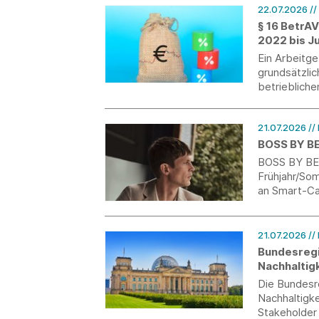
22.07.2026
//
§ 16 BetrA
2022 bis J
Ein Arbeitg
grundsätzlic
betriebliche
nach billig
Hilfsmittel 
21.07.2026
//
Verbraucher
BOSS BY B
BOSS BY BE
Frühjahr/So
an Smart-Ca
21.07.2026
//
Bundesregi
Nachhaltigk
Die Bundesr
Nachhaltigke
Stakeholder 