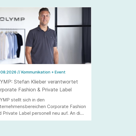
.08.2026
// Kommunikation + Event
YMP: Stefan Klieber verantwortet
rporate Fashion & Private Label
YMP stellt sich in den
ternehmensbereichen Corporate Fashion
d Private Label personell neu auf. An die
elle von Andreas Telahr rückt der
rtriebsprofi Stefan Klieber, der künftig
e Geschäftseinheiten Corporate Fashion