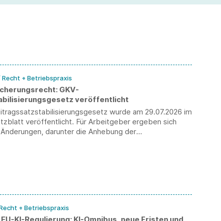
un
ve
/ Recht + Betriebspraxis
icherungsrecht: GKV-
abilisierungsgesetz veröffentlicht
tragssatzstabilisierungsgesetz wurde am 29.07.2026 im
blatt veröffentlicht. Für Arbeitgeber ergeben sich
 Änderungen, darunter die Anhebung der
essungsgrenze sowie die Einführung der
nfähigkeit.
 Recht + Betriebspraxis
 EU-KI-Regulierung: KI-Omnibus, neue Fristen und