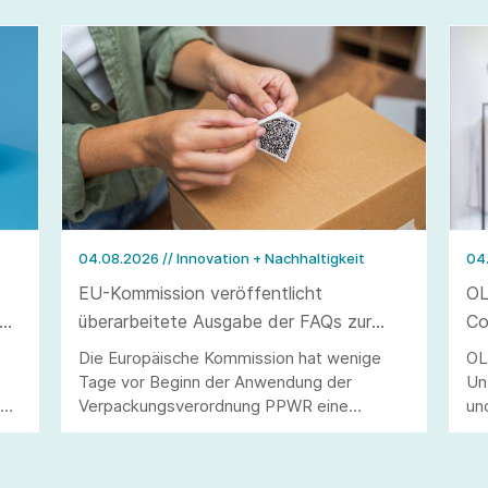
04.08.2026
// Innovation + Nachhaltigkeit
04
EU-Kommission veröffentlicht
OL
überarbeitete Ausgabe der FAQs zur
Co
Verpackungsverordnung PPWR
Die Europäische Kommission hat wenige
OL
Tage vor Beginn der Anwendung der
Un
40
Verpackungsverordnung PPWR eine
un
überarbeitete Ausgabe ihrer FAQs
St
veröffentlicht.
Ve
di