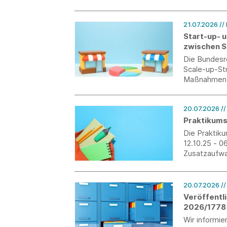
keine neuen 
Schwerpunkt
21.07.2026
//
Start-up- 
zwischen S
Die Bundesre
Scale-up-Str
Maßnahmen f
Zusammenarb
20.07.2026
/
Praktikums
Die Praktik
12.10.25 - 0
Zusatzaufwan
von morgen z
und verzahne
20.07.2026
/
Veröffentl
2026/1778 
Wir informie