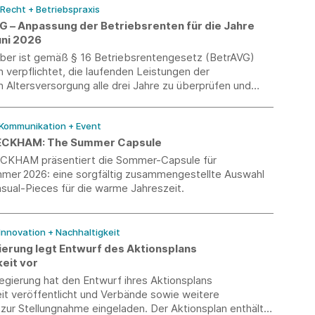
 Recht + Betriebspraxis
VG – Anpassung der Betriebsrenten für die Jahre
uni 2026
eber ist gemäß § 16 Betriebsrentengesetz (BetrAVG)
h verpflichtet, die laufenden Leistungen der
n Altersversorgung alle drei Jahre zu überprüfen und
em Ermessen über eine Anpassung zu entscheiden. Ein
für diese Entscheidung ist die Entwicklung des jeweiligen
 Kommunikation + Event
preisindexes.
ECKHAM: The Summer Capsule
CKHAM präsentiert die Sommer-Capsule für
mmer 2026: eine sorgfältig zusammengestellte Auswahl
sual-Pieces für die warme Jahreszeit.
 Innovation + Nachhaltigkeit
erung legt Entwurf des Aktionsplans
eit vor
egierung hat den Entwurf ihres Aktionsplans
it veröffentlicht und Verbände sowie weitere
zur Stellungnahme eingeladen. Der Aktionsplan enthält