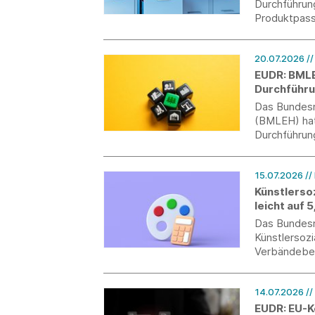
Durchführun
Produktpass
Verordnung 
20.07.2026
/
EUDR: BMLE
Durchführ
Das Bundesm
(BMLEH) hat
Durchführun
vorgelegt u
15.07.2026
//
Künstlerso
leicht auf 
Das Bundesmi
Künstlersoz
Verbändebet
Jahr 2027 de
Prozent bet
14.07.2026
//
EUDR: EU-K