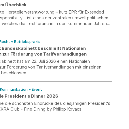
im Überblick
rte Herstellerverantwortung – kurz EPR für Extended
ponsibility – ist eines der zentralen umweltpolitischen
, welches die Textilbranche in den kommenden Jahren
ird. Unsere neue Textil-EPR-Übersicht bündelt den
and über die relevanten Export- und Zielmärkte hinweg
f einen Blick sichtbar, wo bereits Pflichten bestehen
 Recht + Betriebspraxis
eme derzeit noch im Aufbau sind.
k: Bundeskabinett beschließt Nationalen
n zur Förderung von Tarifverhandlungen
binett hat am 22. Juli 2026 einen Nationalen
zur Förderung von Tarifverhandlungen mit einzelnen
beschlossen.
/ Kommunikation + Event
ie President's Dinner 2026
e die schönsten Eindrücke des diesjährigen President's
KRA Club - Fine Dining by Philipp Kovacs.