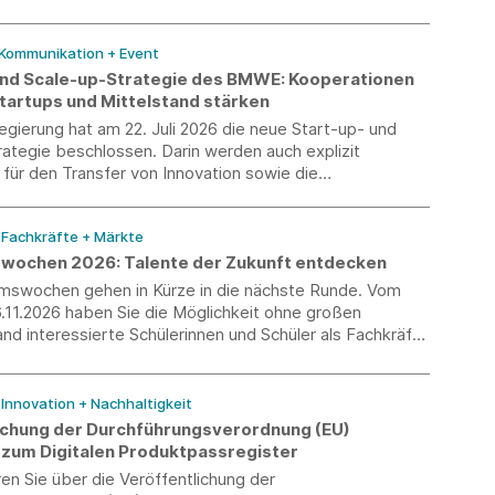
gesetzlichen Vorgaben, gibt jedoch die politischen
e der Bundesregierung für die kommenden Jahre vor.
 Kommunikation + Event
und Scale-up-Strategie des BMWE: Kooperationen
tartups und Mittelstand stärken
gierung hat am 22. Juli 2026 die neue Start-up- und
ategie beschlossen. Darin werden auch explizit
ür den Transfer von Innovation sowie die
eit zwischen Startups und Mittelstand aufgegriffen.
/ Fachkräfte + Märkte
wochen 2026: Talente der Zukunft entdecken
umswochen gehen in Kürze in die nächste Runde. Vom
6.11.2026 haben Sie die Möglichkeit ohne großen
d interessierte Schülerinnen und Schüler als Fachkräfte
u gewinnen. Erleben Sie die Jugendlichen persönlich
n Sie die Berufswelt mit der Schulwelt.
/ Innovation + Nachhaltigkeit
ichung der Durchführungsverordnung (EU)
zum Digitalen Produktpassregister
ren Sie über die Veröffentlichung der