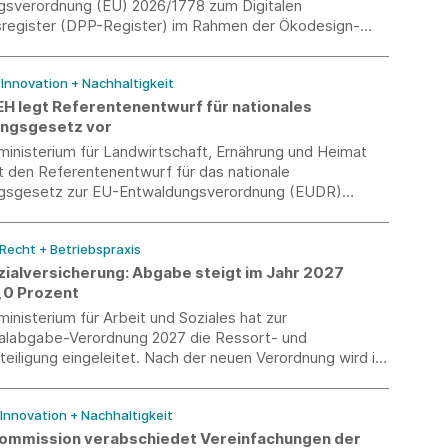
gsverordnung (EU) 2026/1778 zum Digitalen
register (DPP-Register) im Rahmen der Ökodesign-
(ESPR).
/ Innovation + Nachhaltigkeit
H legt Referentenentwurf für nationales
ungsgesetz vor
inisterium für Landwirtschaft, Ernährung und Heimat
 den Referentenentwurf für das nationale
gsgesetz zur EU-Entwaldungsverordnung (EUDR)
nd zur Verbändeanhörung eingeladen.
 Recht + Betriebspraxis
zialversicherung: Abgabe steigt im Jahr 2027
5,0 Prozent
nisterium für Arbeit und Soziales hat zur
ialabgabe-Verordnung 2027 die Ressort- und
eiligung eingeleitet. Nach der neuen Verordnung wird im
r Abgabesatz zur Künstlersozialversicherung 5,0
ragen.
 Innovation + Nachhaltigkeit
ommission verabschiedet Vereinfachungen der