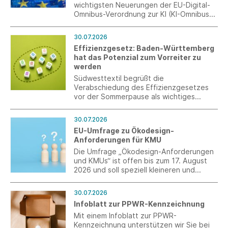
wichtigsten Neuerungen der EU-Digital-
Omnibus-Verordnung zur KI (KI-Omnibus)
und des deutschen
Durchführungsgesetzes zur KI-
30.07.2026
Verordnung (KI-VO)
Effizienzgesetz: Baden-Württemberg
hat das Potenzial zum Vorreiter zu
werden
Südwesttextil begrüßt die
Verabschiedung des Effizienzgesetzes
vor der Sommerpause als wichtiges
Signal, das allerdings erst durch eine
stringente Umsetzung überzeugen kann.
30.07.2026
EU-Umfrage zu Ökodesign-
Anforderungen für KMU
Die Umfrage „Ökodesign-Anforderungen
und KMUs“ ist offen bis zum 17. August
2026 und soll speziell kleineren und
mittleren Unternehmen (KMU) ein Forum
für eine Stellungnahme bieten.
30.07.2026
Infoblatt zur PPWR-Kennzeichnung
Mit einem Infoblatt zur PPWR-
Kennzeichnung unterstützen wir Sie bei