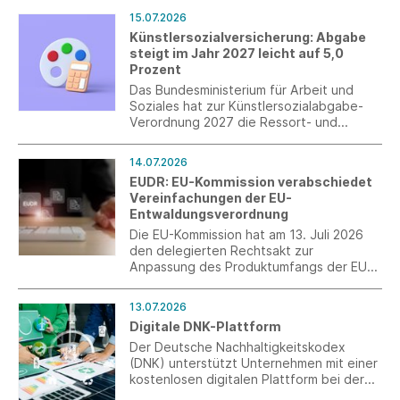
EU-Entwaldungsverordnung (EUDR)
15.07.2026
vorgelegt und zur Verbändeanhörung
Künstlersozialversicherung: Abgabe
eingeladen.
steigt im Jahr 2027 leicht auf 5,0
Prozent
Das Bundesministerium für Arbeit und
Soziales hat zur Künstlersozialabgabe-
Verordnung 2027 die Ressort- und
Verbändebeteiligung eingeleitet. Nach
der neuen Verordnung wird im Jahr 2027
14.07.2026
der Abgabesatz zur
EUDR: EU-Kommission verabschiedet
Künstlersozialversicherung 5,0 Prozent
Vereinfachungen der EU-
betragen.
Entwaldungsverordnung
Die EU-Kommission hat am 13. Juli 2026
den delegierten Rechtsakt zur
Anpassung des Produktumfangs der EU-
Entwaldungsverordnung (EUDR)
verabschiedet. Mit den Änderungen
13.07.2026
werden insbesondere der
Digitale DNK-Plattform
Anwendungsbereich präzisiert und
bürokratische Belastungen für
Der Deutsche Nachhaltigkeitskodex
Unternehmen reduziert.
(DNK) unterstützt Unternehmen mit einer
kostenlosen digitalen Plattform bei der
Erstellung von Nachhaltigkeitsberichten