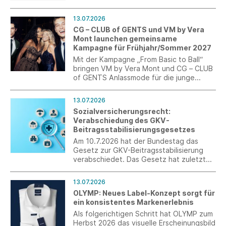
nach ESRS und VSME – vom ersten Schritt
bis zum fertigen Bericht.
13.07.2026
CG – CLUB of GENTS und VM by Vera
Mont launchen gemeinsame
Kampagne für Frühjahr/Sommer 2027
Mit der Kampagne „From Basic to Ball“
bringen VM by Vera Mont und CG – CLUB
of GENTS Anlassmode für die junge
Generation auf den Punkt. Im Fokus
stehen kuratierte Abschlussball-Looks als
13.07.2026
perfekt abgestimmte Couple-Outfits.
Sozialversicherungsrecht:
Verabschiedung des GKV-
Beitragsstabilisierungsgesetzes
Am 10.7.2026 hat der Bundestag das
Gesetz zur GKV-Beitragsstabilisierung
verabschiedet. Das Gesetz hat zuletzt
noch Korrekturen erfahren. Es wurde im
Anschluss an die Sitzung im Bundestag im
13.07.2026
Bundesrat beraten und verabschiedet.
OLYMP: Neues Label-Konzept sorgt für
ein konsistentes Markenerlebnis
Als folgerichtigen Schritt hat OLYMP zum
Herbst 2026 das visuelle Erscheinungsbild