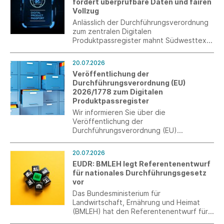
fordert überprüfbare Daten und fairen
Vollzug
Anlässlich der Durchführungsverordnung
zum zentralen Digitalen
Produktpassregister mahnt Südwesttextil
eine praxistaugliche Umsetzung an. Nur
mit kontrollierbaren Angaben und
20.07.2026
wirksamer Marktüberwachung kann ein
Veröffentlichung der
fairer Wettbewerb sichergestellt werden.
Durchführungsverordnung (EU)
2026/1778 zum Digitalen
Produktpassregister
Wir informieren Sie über die
Veröffentlichung der
Durchführungsverordnung (EU)
2026/1778 zum Digitalen
Produktpassregister (DPP-Register) im
20.07.2026
Rahmen der Ökodesign-Verordnung
EUDR: BMLEH legt Referentenentwurf
(ESPR).
für nationales Durchführungsgesetz
vor
Das Bundesministerium für
Landwirtschaft, Ernährung und Heimat
(BMLEH) hat den Referentenentwurf für
das nationale Durchführungsgesetz zur