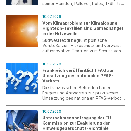
seiner Hemden, Pullover, Polos, T-Shirts
und aller weiteren Artikel überarbeitet.
Das neue Label-Konzept schafft über das
10.07.2026
gesamte Sortiment hinweg einen
Vom Klimaproblem zur Klimalösung:
einheitlichen Markenauftritt und sorgt für
Hightech-Textilien sind Gamechanger
mehr Orientierung, Wiedererkennung und
in der Hitzewelle
Wertigkeit auf der Verkaufsfläche.
Südwesttextil begrüßt politische
Vorstöße zum Hitzeschutz und verweist
auf innovative Textilien zum Schutz von
Mensch, Infrastruktur und
Wirtschaftsstandort.
10.07.2026
Frankreich veröffentlicht FAQ zur
Umsetzung des nationalen PFAS-
Verbots
Die französischen Behörden haben
Fragen und Antworten zur praktischen
Umsetzung des nationalen PFAS-Verbots
veröffentlicht. Die FAQ behandeln u. a.
den Anwendungsbereich, die
10.07.2026
Grenzwerte, analytische Fragen,
Unternehmensbefragung der EU-
Ausnahmen für Recyclingmaterialien
Kommission zur Evaluierung der
sowie den Umgang mit Lagerbeständen.
Hinweisgeberschutz-Richtlinie