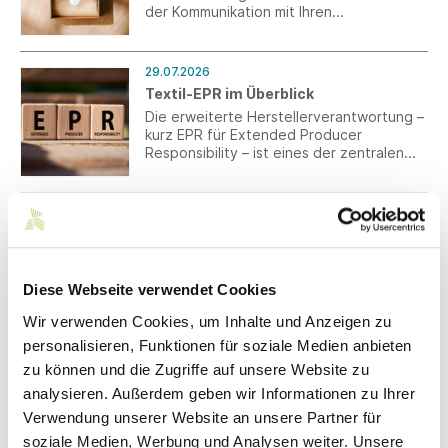
der Kommunikation mit Ihren
Verpackungslieferanten aus Drittländern.
29.07.2026
Textil-EPR im Überblick
Die erweiterte Herstellerverantwortung –
kurz EPR für Extended Producer
Responsibility – ist eines der zentralen
umweltpolitischen Instrumente, welches
die Textilbranche in den kommenden
Jahren begleiten wird. Unsere neue
29.07.2026
Textil-EPR-Übersicht bündelt den
Nationaler Aktionsplan zur Förderung
aktuellen Stand über die relevanten
von Tarifverhandlungen: Südwesttextil
Export- und Zielmärkte hinweg und macht
warnt vor Eingriffen in Tarifautonomie
auf einen Blick sichtbar, wo bereits
und Koalitionsfreiheit
Diese Webseite verwendet Cookies
Pflichten bestehen und wo Systeme
Der Wirtschafts- und Arbeitgeberverband
derzeit noch im Aufbau sind.
Wir verwenden Cookies, um Inhalte und Anzeigen zu
kritisiert die Nennung weitreichender
personalisieren, Funktionen für soziale Medien anbieten
Forderungen und fordert klare Grenzen
staatlichen Handelns.
zu können und die Zugriffe auf unsere Website zu
analysieren. Außerdem geben wir Informationen zu Ihrer
27.07.2026
Tarifpolitik: Bundeskabinett
Verwendung unserer Website an unsere Partner für
beschließt Nationalen Aktionsplan zur
soziale Medien, Werbung und Analysen weiter. Unsere