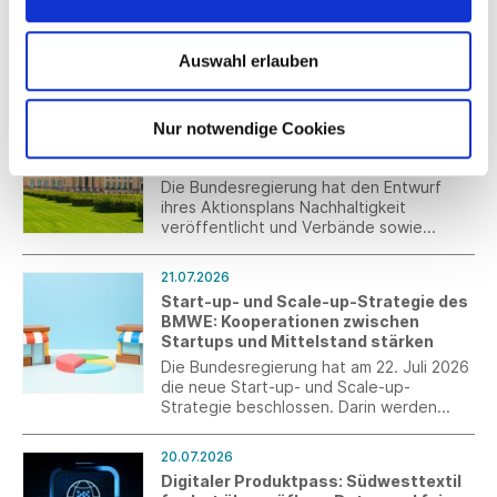
Capsule
Hilfsmittel für diese Entscheidung ist die
Entwicklung des jeweiligen
BOSS BY BECKHAM präsentiert die
Verbraucherpreisindexes.
Sommer-Capsule für
Auswahl erlauben
Frühjahr/Sommer 2026: eine sorgfältig
zusammengestellte Auswahl an Smart-
Casual-Pieces für die warme Jahreszeit.
21.07.2026
Nur notwendige Cookies
Bundesregierung legt Entwurf des
Aktionsplans Nachhaltigkeit vor
Die Bundesregierung hat den Entwurf
ihres Aktionsplans Nachhaltigkeit
veröffentlicht und Verbände sowie
weitere Stakeholder zur Stellungnahme
eingeladen. Der Aktionsplan enthält keine
21.07.2026
neuen gesetzlichen Vorgaben, gibt
Start-up- und Scale-up-Strategie des
jedoch die politischen Schwerpunkte der
BMWE: Kooperationen zwischen
Bundesregierung für die kommenden
Startups und Mittelstand stärken
Jahre vor.
Die Bundesregierung hat am 22. Juli 2026
die neue Start-up- und Scale-up-
Strategie beschlossen. Darin werden
auch explizit Maßnahmen für den Transfer
von Innovation sowie die Zusammenarbeit
20.07.2026
zwischen Startups und Mittelstand
Digitaler Produktpass: Südwesttextil
aufgegriffen.