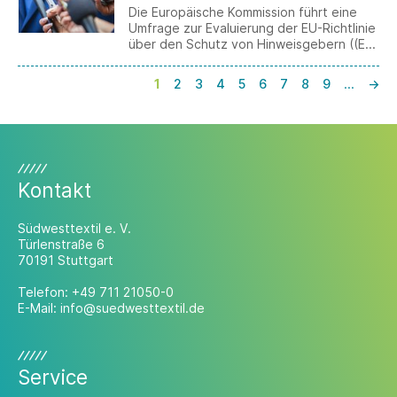
Die Europäische Kommission führt eine
Umfrage zur Evaluierung der EU-Richtlinie
über den Schutz von Hinweisgebern ((EU)
2019/1937) durch. Ziel ist die Erfassung
praktischer Erfahrungen von
1
2
3
4
5
6
7
8
9
…
→
Unternehmen mit internen
Meldesystemen. Die Teilnahme ist bis zum
31. Juli 2026 möglich.
Kontakt
Südwesttextil e. V.
Türlenstraße 6
70191 Stuttgart
Telefon:
+49 711 21050-0
E-Mail:
info@suedwesttextil.de
Service