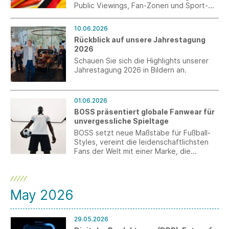
Public Viewings, Fan-Zonen und Sport-
Events schafft Dommer die passende
Kulisse für die Fußballweltmeisterschaft
10.06.2026
2026.
Rückblick auf unsere Jahrestagung
2026
Schauen Sie sich die Highlights unserer
Jahrestagung 2026 in Bildern an.
01.06.2026
BOSS präsentiert globale Fanwear für
unvergessliche Spieltage
BOSS setzt neue Maßstäbe für Fußball-
Styles, vereint die leidenschaftlichsten
Fans der Welt mit einer Marke, die
Selbstbewusstsein und Performance
verkörpert, und bringt seine
unverwechselbare Ästhetik in jene
Momente ein, in denen Ehrgeiz, Identität
May 2026
und Exzellenz im Mittelpunkt stehen.
29.05.2026