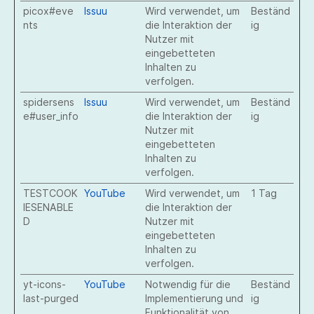
picox#eve
Issuu
Wird verwendet, um
Beständ
nts
die Interaktion der
ig
Nutzer mit
eingebetteten
Inhalten zu
verfolgen.
spidersens
Issuu
Wird verwendet, um
Beständ
e#user_info
die Interaktion der
ig
Nutzer mit
eingebetteten
Inhalten zu
verfolgen.
TESTCOOK
YouTube
Wird verwendet, um
1 Tag
IESENABLE
die Interaktion der
D
Nutzer mit
eingebetteten
Inhalten zu
verfolgen.
yt-icons-
YouTube
Notwendig für die
Beständ
last-purged
Implementierung und
ig
Funktionalität von