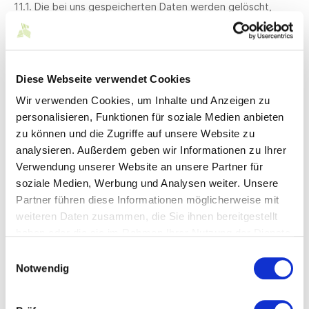
11.1. Die bei uns gespeicherten Daten werden gelöscht,
sobald sie für ihre Zweckbestimmung nicht mehr erforderlich
sind und der Löschung keine gesetzlichen
Aufbewahrungspflichten entgegenstehen. Das gilt z.B. für
Daten der Nutzer, die aus handels- oder steuerrechtlichen
Gründen aufbewahrt werden müssen.
Diese Webseite verwendet Cookies
11.2. Sofern die Daten der Nutzer nicht gelöscht werden,
Wir verwenden Cookies, um Inhalte und Anzeigen zu
weil sie für andere und gesetzlich zulässige Zwecke
personalisieren, Funktionen für soziale Medien anbieten
erforderlich sind, wird deren Verarbeitung eingeschränkt.
zu können und die Zugriffe auf unsere Website zu
D.h. die Daten werden gesperrt und nicht für andere
analysieren. Außerdem geben wir Informationen zu Ihrer
Zwecke verarbeitet
Verwendung unserer Website an unsere Partner für
12. Widerspruchsrecht
soziale Medien, Werbung und Analysen weiter. Unsere
Partner führen diese Informationen möglicherweise mit
12.1. Nutzer können der künftigen Verarbeitung ihrer
weiteren Daten zusammen, die Sie ihnen bereitgestellt
personenbezogenen Daten entsprechend den gesetzlichen
haben oder die sie im Rahmen Ihrer Nutzung der Dienste
Vorgaben jederzeit widersprechen. Der Widerspruch kann
insbesondere gegen die Verarbeitung für Zwecke der
gesammelt haben.
Einwilligungsauswahl
Direktwerbung erfolgen.
Notwendig
13. Änderungen der Datenschutzerklärung