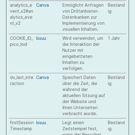
analytics_e
Canva
Ermöglicht Anfragen
Beständ
vent_v2#an
von Drittanbieter-
ig
alytics_eve
Datenbanken zur
nt_v2
Implementierung von
visuellen Inhalten.
COOKIE_ID_
Issuu
Wird verwendet, um
1 Jahr
pico_lsid
die Interaktion der
Nutzer mit
eingebetteten
Inhalten zu
verfolgen.
dv_last_inte
Canva
Speichert Daten
Beständ
raction
über die Zeit, die
ig
während der
aktuellen Sitzung auf
der Website und
ihren Unterseiten
verbracht wurde.
firstSession
Issuu
Legt einen
Beständ
Timestamp
Zeitstempel fest,
ig
wann der Besucher