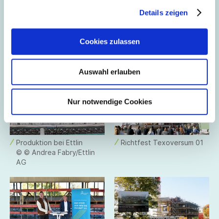
Details zeigen
Cookies zulassen
Qualitätsprüfung 01
Texoversum Hochschule
Reutlingen Outdoor
Auswahl erlauben
Nur notwendige Cookies
Produktion bei Ettlin
Richtfest Texoversum 01
© © Andrea Fabry/Ettlin
AG