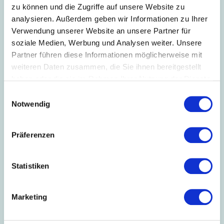
zu können und die Zugriffe auf unsere Website zu
analysieren. Außerdem geben wir Informationen zu Ihrer
Verwendung unserer Website an unsere Partner für
soziale Medien, Werbung und Analysen weiter. Unsere
Textilveredlung 03
Textilveredlung 02
Partner führen diese Informationen möglicherweise mit
weiteren Daten zusammen, die Sie ihnen bereitgestellt
haben oder die sie im Rahmen Ihrer Nutzung der Dienste
gesammelt haben.
Einwilligungsauswahl
Notwendig
Textilveredlung 01
Qualitätsprüfung 04
Präferenzen
Statistiken
Marketing
Qualitätsprüfung 03
Qualitätsprüfung 02