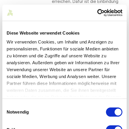
erreichen. Dafür ist die Einbindung
der Industrie von Beginn an
unerlässlich. Zur Vorbereitung des
delegierten Rechtsakts stellt
Südwesttextil in Kooperation mit
dem Bundesverband der Deutschen
Diese Webseite verwendet Cookies
Sportartikel-Industrie e.V. aktuelle
wissenschaftliche Studien
Wir verwenden Cookies, um Inhalte und Anzeigen zu
gegenüber und betont den Bedarf,
personalisieren, Funktionen für soziale Medien anbieten
die Auswirkungen dieser
zu können und die Zugriffe auf unsere Website zu
Entwicklungen auf Unternehmen,
analysieren. Außerdem geben wir Informationen zu Ihrer
Verbraucher und die Umwelt zu
Verwendung unserer Website an unsere Partner für
analysieren.
soziale Medien, Werbung und Analysen weiter. Unsere
Partner führen diese Informationen möglicherweise mit
Zum Positionspapier
weiteren Daten zusammen, die Sie ihnen bereitgestellt
haben oder die sie im Rahmen Ihrer Nutzung der Dienste
gesammelt haben.
Unsere Position zur
Einwilligungsauswahl
Notwendig
Taxonomieverordnung
Für die baden-württembergische