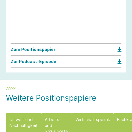
Zum Positionspapier
Zur Podcast-Episode
Weitere Positionspapiere
Umwelt und
Arbeits-
Wirtschaftspolitik
Fachkr
Nachhaltigkeit
und
Sozialpolitik