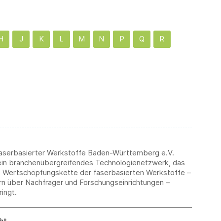
H
J
K
L
M
N
P
Q
R
 Faserbasierter Werkstoffe Baden-Württemberg e.V.
ein branchenübergreifendes Technologienetzwerk, das
 Wertschöpfungskette der faserbasierten Werkstoffe –
rn über Nachfrager und Forschungseinrichtungen –
ingt.
ht