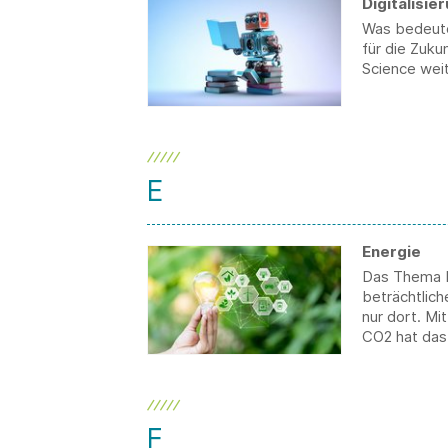
Digitalisie
Was bedeute
für die Zuku
Science wei
E
Energie
Das Thema E
beträchtlich
nur dort. Mi
CO2 hat das
F