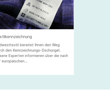
xtilkennzeichnung
dwesttextil bereitet Ihnen den Weg
rch den Kennzeichnungs-Dschungel.
sere Experten informieren über die nach
r europäischen
xtilkennzeichnungsverordnung zu
achtenden Anforderungen an die
zeichnung von Textilfasern sowie die
ikettierung und Kennzeichnung von
xtilerzeugnissen.