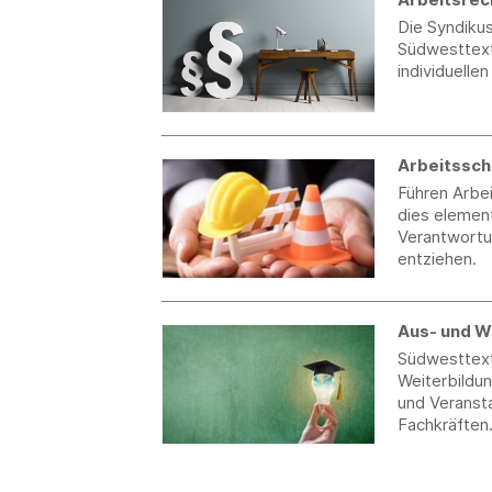
Die Syndiku
Südwesttext
individuelle
Arbeitssch
Führen Arbei
dies element
Verantwortu
entziehen.
Aus- und W
Südwesttexti
Weiterbildu
und Veranst
Fachkräften