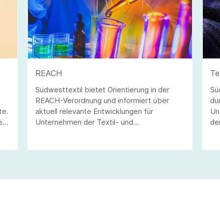
REACH
Te
Südwesttextil bietet Orientierung in der
Sü
REACH-Verordnung und informiert über
du
te.
aktuell relevante Entwicklungen für
Un
er
Unternehmen der Textil- und
de
Bekleidungsindustrie.
Te
nd
be
Be
Et
Te