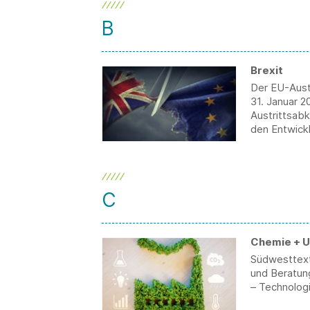
B
Brexit
Der EU-Austr
31. Januar 2
Austrittsab
den Entwick
C
Chemie + 
Südwesttext
und Beratun
– Technologi