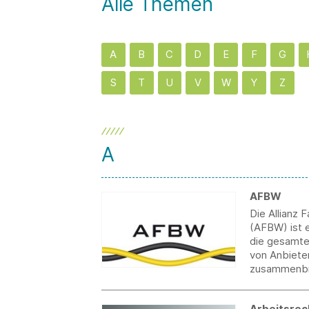
Alle Themen
A
B
C
D
E
F
G
S
T
U
V
W
Y
Z
A
AFBW
Die Allianz
(AFBW) ist 
die gesamte
von Anbiete
zusammenbr
Arbeitsrec