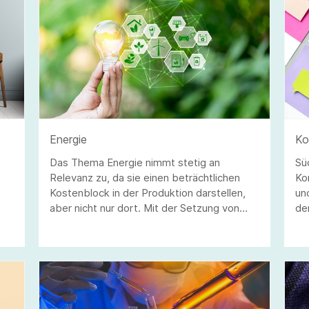
Energie
Ko
Das Thema Energie nimmt stetig an
Sü
Relevanz zu, da sie einen beträchtlichen
Ko
Kostenblock in der Produktion darstellen,
un
aber nicht nur dort. Mit der Setzung von
de
Klimazielen und der Bepreisung von CO2 hat
In
das Thema Energie einen ganz neuen Stand
bekommen.