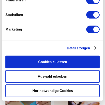
Über uns
Präferenzen
Als Wirtschafts- und Arbeitgeberverband der baden-
Statistiken
württembergischen Textil- und Bekleidungsindustrie bietet
Südwesttextil seinen Mitgliedern ein umfassendes
themenübergreifendes Leistungsportfolio.
Marketing
Details zeigen
Cookies zulassen
Auswahl erlauben
©iStockphoto.com/Chesky_W
Nur notwendige Cookies