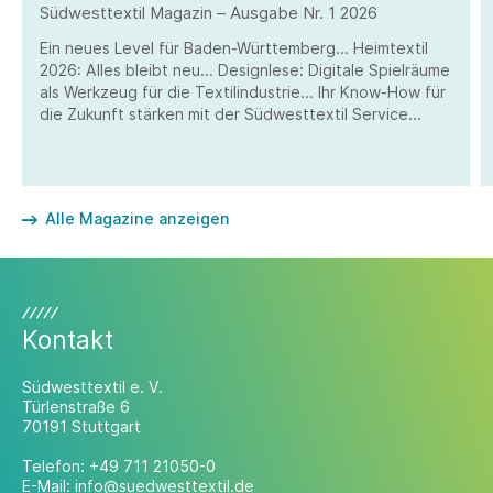
Südwesttextil Magazin – Ausgabe Nr. 1 2026
Ein neues Level für Baden-Württemberg... Heimtextil
2026: Alles bleibt neu... Designlese: Digitale Spielräume
als Werkzeug für die Textilindustrie... Ihr Know-How für
die Zukunft stärken mit der Südwesttextil Service
GmbH...Auftakt des Ausbilderdialogs... Die Umsetzung
der EmpCo-Richtlinie in Deutschland... Warum Biozide
für moderne Textilien unverzichtbar bleiben...
Vernichtungsverbot für unverkaufte Produkte...
Alle Magazine anzeigen
TEXHUB: Die ersten Erweiterungen
Kontakt
Südwesttextil e. V.
Türlenstraße 6
70191 Stuttgart
Telefon:
+49 711 21050-0
E-Mail:
info@suedwesttextil.de