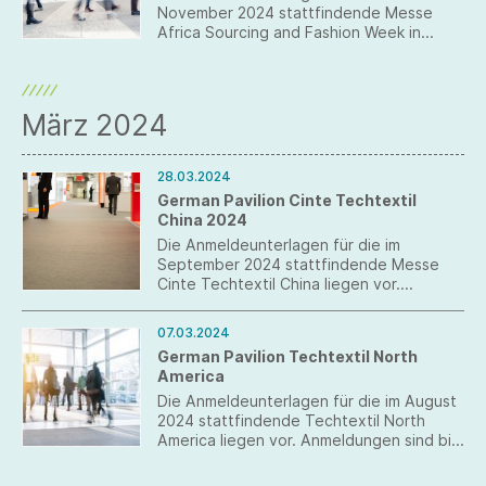
November 2024 stattfindende Messe
Africa Sourcing and Fashion Week in
Äthiopien liegen vor. Anmeldungen sind
bis 12. Juli 2024 möglich.
März 2024
28.03.2024
German Pavilion Cinte Techtextil
China 2024
Die Anmeldeunterlagen für die im
September 2024 stattfindende Messe
Cinte Techtextil China liegen vor.
Anmeldungen sind bis 14. Juni 2024
möglich. Die Mindestteilnehmerzahl für
07.03.2024
einen German Pavilion auf der UzTextile
German Pavilion Techtextil North
Expo Taschkent wurde nicht erreicht.
America
Die Anmeldeunterlagen für die im August
2024 stattfindende Techtextil North
America liegen vor. Anmeldungen sind bis
26. April 2024 möglich.