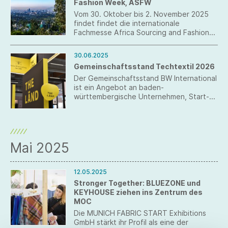
Fashion Week, ASFW
Vom 30. Oktober bis 2. November 2025
findet findet die internationale
Fachmesse Africa Sourcing and Fashion
Week (ASFW) in Addis Abeba, Äthiopien
statt. Anmeldungen für den German
30.06.2025
Pavilion sind jetzt möglich.
Gemeinschaftsstand Techtextil 2026
Der Gemeinschaftsstand BW International
ist ein Angebot an baden-
württembergische Unternehmen, Start-
Ups, Cluster und Netzwerke, Regionen
und Kommunen sowie weitere
interessierte Institutionen zur Teilnahme
auf der Techtextil.
Mai 2025
12.05.2025
Stronger Together: BLUEZONE und
KEYHOUSE ziehen ins Zentrum des
MOC
Die MUNICH FABRIC START Exhibitions
GmbH stärkt ihr Profil als eine der