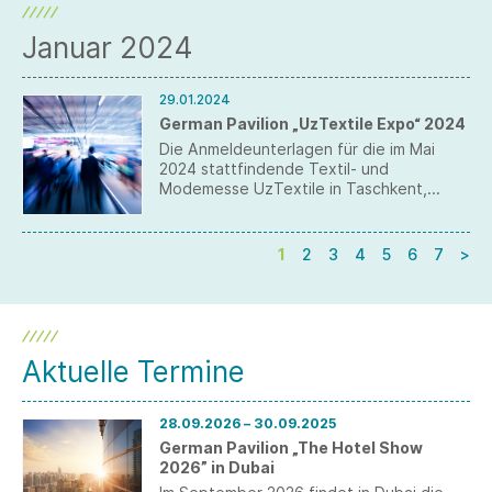
Januar 2024
29.01.2024
German Pavilion „UzTextile Expo“ 2024
Die Anmeldeunterlagen für die im Mai
2024 stattfindende Textil- und
Modemesse UzTextile in Taschkent,
Usbekistan, liegen vor. Anmeldungen sind
bis 26. Februar 2024 möglich.
1
2
3
4
5
6
7
>
Aktuelle Termine
28.09.2026 – 30.09.2025
German Pavilion „The Hotel Show
2026” in Dubai