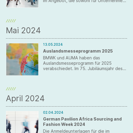
im Angebot, die sowohl für Unternehmen
als auch Hochschulen und
Forschungseinrichtungen eine ideale
Plattform zur internationalen Vermarktung
und Vernetzung sind.
Mai 2024
13.05.2024
Auslandsmesseprogramm 2025
BMWK und AUMA haben das
Auslandsmesseprogramm für 2025
verabschiedet. Im 75. Jubiläumsjahr des
Auslandsmesseprogramms (AMP) werden
kleine und mittlere deutsche
Unternehmen im kommenden Jahr auf
230 Messen in knapp 50 Ländern vom
Bundeswirtschaftsministerium
April 2024
unterstützt.
02.04.2024
German Pavilion Africa Sourcing and
Fashion Week 2024
Die Anmeldeunterlagen für die im