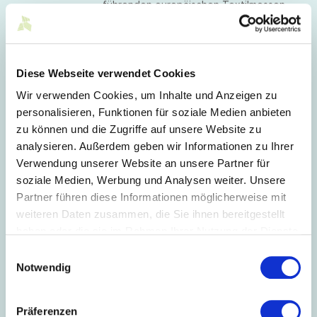
führenden europäischen Textilmessen
und vereint künftig alle Fashion-
Segmente unter einem Dach.
Februar 2025
Diese Webseite verwendet Cookies
Wir verwenden Cookies, um Inhalte und Anzeigen zu
06.02.2025
personalisieren, Funktionen für soziale Medien anbieten
German Pavilion Maredamare 2025
zu können und die Zugriffe auf unsere Website zu
Die Anmeldeunterlagen für den German
Pavilion auf der im Juli stattfindenden
analysieren. Außerdem geben wir Informationen zu Ihrer
Messe Maredamare liegen vor.
Verwendung unserer Website an unsere Partner für
Anmeldungen sind bis 21. Februar 2025
soziale Medien, Werbung und Analysen weiter. Unsere
ausschließlich online möglich.
Partner führen diese Informationen möglicherweise mit
04.02.2025
Sonderfläche „Circular Textiles“ auf
weiteren Daten zusammen, die Sie ihnen bereitgestellt
der IFAT 2026 in München
haben oder die sie im Rahmen Ihrer Nutzung der Dienste
Für die kommende Ausgabe der
gesammelt haben.
Einwilligungsauswahl
Umwelttechnologien-Messe IFAT 2026 in
Notwendig
München ist eine Sonderfläche unter dem
Titel „Circular Textiles“ geplant.
Unternehmen, die Interesse haben,
können sich gerne melden.
Präferenzen