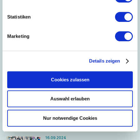
Dezember 2024
Statistiken
03.12.2024
Geschäftsanbahnungsreise nach
Singapur 2025
Marketing
Im Mai 2025 findet eine
Geschäftsanbahnungsreise für deutsche
Hersteller von Textil- und
Bekleidungsprodukten (inkl. Lederwaren,
Details zeigen
Schuhe und Accessoires) nach Singapur
02.12.2024
statt.
German Pavilion „The Hotel Show” in
Dubai
Cookies zulassen
Im Mai 2025 findet in Dubai die Messe
„The Hotel Show“. Anmeldungen für den
German Pavilion sind jetzt möglich.
Auswahl erlauben
Nur notwendige Cookies
September 2024
16.09.2024