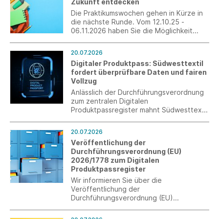
Zukunft entdecken
Die Praktikumswochen gehen in Kürze in
die nächste Runde. Vom 12.10.25 -
06.11.2026 haben Sie die Möglichkeit
ohne großen Zusatzaufwand
interessierte Schülerinnen und Schüler als
20.07.2026
Fachkräfte von morgen zu gewinnen.
Digitaler Produktpass: Südwesttextil
Erleben Sie die Jugendlichen persönlich
fordert überprüfbare Daten und fairen
und verzahnen Sie die Berufswelt mit der
Vollzug
Schulwelt.
Anlässlich der Durchführungsverordnung
zum zentralen Digitalen
Produktpassregister mahnt Südwesttextil
eine praxistaugliche Umsetzung an. Nur
mit kontrollierbaren Angaben und
20.07.2026
wirksamer Marktüberwachung kann ein
Veröffentlichung der
fairer Wettbewerb sichergestellt werden.
Durchführungsverordnung (EU)
2026/1778 zum Digitalen
Produktpassregister
Wir informieren Sie über die
Veröffentlichung der
Durchführungsverordnung (EU)
2026/1778 zum Digitalen
Produktpassregister (DPP-Register) im