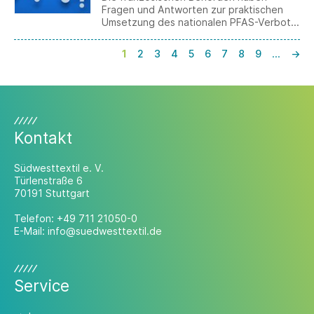
Fragen und Antworten zur praktischen
Umsetzung des nationalen PFAS-Verbots
veröffentlicht. Die FAQ behandeln u. a.
den Anwendungsbereich, die
1
2
3
4
5
6
7
8
9
…
→
Grenzwerte, analytische Fragen,
Ausnahmen für Recyclingmaterialien
sowie den Umgang mit Lagerbeständen.
Kontakt
Südwesttextil e. V.
Türlenstraße 6
70191 Stuttgart
Telefon:
+49 711 21050-0
E-Mail:
info@suedwesttextil.de
Service