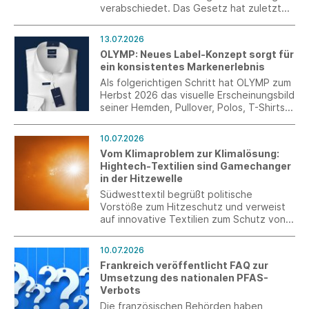
verabschiedet. Das Gesetz hat zuletzt
noch Korrekturen erfahren. Es wurde im
Anschluss an die Sitzung im Bundestag im
13.07.2026
Bundesrat beraten und verabschiedet.
OLYMP: Neues Label-Konzept sorgt für
ein konsistentes Markenerlebnis
Als folgerichtigen Schritt hat OLYMP zum
Herbst 2026 das visuelle Erscheinungsbild
seiner Hemden, Pullover, Polos, T-Shirts
und aller weiteren Artikel überarbeitet.
Das neue Label-Konzept schafft über das
10.07.2026
gesamte Sortiment hinweg einen
Vom Klimaproblem zur Klimalösung:
einheitlichen Markenauftritt und sorgt für
Hightech-Textilien sind Gamechanger
mehr Orientierung, Wiedererkennung und
in der Hitzewelle
Wertigkeit auf der Verkaufsfläche.
Südwesttextil begrüßt politische
Vorstöße zum Hitzeschutz und verweist
auf innovative Textilien zum Schutz von
Mensch, Infrastruktur und
Wirtschaftsstandort.
10.07.2026
Frankreich veröffentlicht FAQ zur
Umsetzung des nationalen PFAS-
Verbots
Die französischen Behörden haben