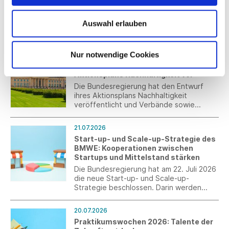
Capsule
Hilfsmittel für diese Entscheidung ist die
Entwicklung des jeweiligen
BOSS BY BECKHAM präsentiert die
Verbraucherpreisindexes.
Sommer-Capsule für
Auswahl erlauben
Frühjahr/Sommer 2026: eine sorgfältig
zusammengestellte Auswahl an Smart-
Casual-Pieces für die warme Jahreszeit.
Nur notwendige Cookies
21.07.2026
Bundesregierung legt Entwurf des
Aktionsplans Nachhaltigkeit vor
Die Bundesregierung hat den Entwurf
ihres Aktionsplans Nachhaltigkeit
veröffentlicht und Verbände sowie
weitere Stakeholder zur Stellungnahme
eingeladen. Der Aktionsplan enthält keine
21.07.2026
neuen gesetzlichen Vorgaben, gibt
Start-up- und Scale-up-Strategie des
jedoch die politischen Schwerpunkte der
BMWE: Kooperationen zwischen
Bundesregierung für die kommenden
Startups und Mittelstand stärken
Jahre vor.
Die Bundesregierung hat am 22. Juli 2026
die neue Start-up- und Scale-up-
Strategie beschlossen. Darin werden
auch explizit Maßnahmen für den Transfer
von Innovation sowie die Zusammenarbeit
20.07.2026
zwischen Startups und Mittelstand
Praktikumswochen 2026: Talente der
aufgegriffen.