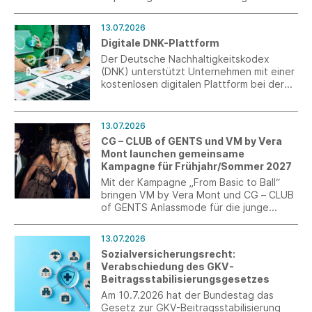
Entwaldungsverordnung (EUDR)
verabschiedet. Mit den Änderungen
13.07.2026
werden insbesondere der
Digitale DNK-Plattform
Anwendungsbereich präzisiert und
bürokratische Belastungen für
Der Deutsche Nachhaltigkeitskodex
Unternehmen reduziert.
(DNK) unterstützt Unternehmen mit einer
kostenlosen digitalen Plattform bei der
Erstellung von Nachhaltigkeitsberichten
nach ESRS und VSME – vom ersten Schritt
bis zum fertigen Bericht.
13.07.2026
CG – CLUB of GENTS und VM by Vera
Mont launchen gemeinsame
Kampagne für Frühjahr/Sommer 2027
Mit der Kampagne „From Basic to Ball“
bringen VM by Vera Mont und CG – CLUB
of GENTS Anlassmode für die junge
Generation auf den Punkt. Im Fokus
stehen kuratierte Abschlussball-Looks als
13.07.2026
perfekt abgestimmte Couple-Outfits.
Sozialversicherungsrecht:
Verabschiedung des GKV-
Beitragsstabilisierungsgesetzes
Am 10.7.2026 hat der Bundestag das
Gesetz zur GKV-Beitragsstabilisierung