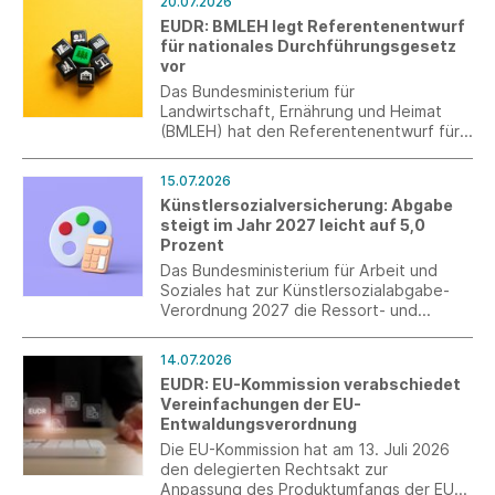
20.07.2026
Rahmen der Ökodesign-Verordnung
EUDR: BMLEH legt Referentenentwurf
(ESPR).
für nationales Durchführungsgesetz
vor
Das Bundesministerium für
Landwirtschaft, Ernährung und Heimat
(BMLEH) hat den Referentenentwurf für
das nationale Durchführungsgesetz zur
EU-Entwaldungsverordnung (EUDR)
15.07.2026
vorgelegt und zur Verbändeanhörung
Künstlersozialversicherung: Abgabe
eingeladen.
steigt im Jahr 2027 leicht auf 5,0
Prozent
Das Bundesministerium für Arbeit und
Soziales hat zur Künstlersozialabgabe-
Verordnung 2027 die Ressort- und
Verbändebeteiligung eingeleitet. Nach
der neuen Verordnung wird im Jahr 2027
14.07.2026
der Abgabesatz zur
EUDR: EU-Kommission verabschiedet
Künstlersozialversicherung 5,0 Prozent
Vereinfachungen der EU-
betragen.
Entwaldungsverordnung
Die EU-Kommission hat am 13. Juli 2026
den delegierten Rechtsakt zur
Anpassung des Produktumfangs der EU-