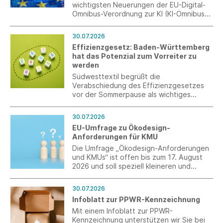
wichtigsten Neuerungen der EU-Digital-
Omnibus-Verordnung zur KI (KI-Omnibus)
und des deutschen
Durchführungsgesetzes zur KI-
30.07.2026
Verordnung (KI-VO)
Effizienzgesetz: Baden-Württemberg
hat das Potenzial zum Vorreiter zu
werden
Südwesttextil begrüßt die
Verabschiedung des Effizienzgesetzes
vor der Sommerpause als wichtiges
Signal, das allerdings erst durch eine
stringente Umsetzung überzeugen kann.
30.07.2026
EU-Umfrage zu Ökodesign-
Anforderungen für KMU
Die Umfrage „Ökodesign-Anforderungen
und KMUs“ ist offen bis zum 17. August
2026 und soll speziell kleineren und
mittleren Unternehmen (KMU) ein Forum
für eine Stellungnahme bieten.
30.07.2026
Infoblatt zur PPWR-Kennzeichnung
Mit einem Infoblatt zur PPWR-
Kennzeichnung unterstützen wir Sie bei