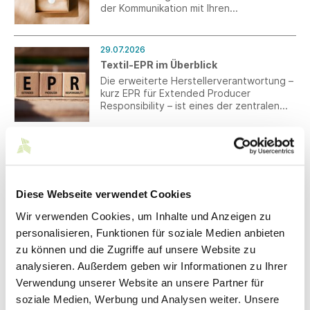
der Kommunikation mit Ihren
Verpackungslieferanten aus Drittländern.
29.07.2026
Textil-EPR im Überblick
Die erweiterte Herstellerverantwortung –
kurz EPR für Extended Producer
Responsibility – ist eines der zentralen
umweltpolitischen Instrumente, welches
die Textilbranche in den kommenden
Jahren begleiten wird. Unsere neue
29.07.2026
Textil-EPR-Übersicht bündelt den
Nationaler Aktionsplan zur Förderung
aktuellen Stand über die relevanten
von Tarifverhandlungen: Südwesttextil
Export- und Zielmärkte hinweg und macht
warnt vor Eingriffen in Tarifautonomie
auf einen Blick sichtbar, wo bereits
Diese Webseite verwendet Cookies
und Koalitionsfreiheit
Pflichten bestehen und wo Systeme
Der Wirtschafts- und Arbeitgeberverband
Wir verwenden Cookies, um Inhalte und Anzeigen zu
derzeit noch im Aufbau sind.
kritisiert die Nennung weitreichender
personalisieren, Funktionen für soziale Medien anbieten
Forderungen und fordert klare Grenzen
zu können und die Zugriffe auf unsere Website zu
staatlichen Handelns.
analysieren. Außerdem geben wir Informationen zu Ihrer
27.07.2026
Verwendung unserer Website an unsere Partner für
Tarifpolitik: Bundeskabinett
soziale Medien, Werbung und Analysen weiter. Unsere
beschließt Nationalen Aktionsplan zur