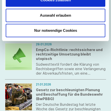
Die Europäische Kommission hat am 18.
März 2026 ihren Legislativvorschlag „der
Unternehmensrechtsrahmen nach dem
Auswahl erlauben
28. Regime – EU Inc.“ präsentiert.
Nur notwendige Cookies
Januar 2026
29.01.2026
EmpCo-Richtlinie: rechtssichere und
rechtzeitige Umsetzung bleibt
utopisch
Südwesttextil fordert die Klärung von
Rechtsbegriffen sowie eine Verlängerung
der Abverkaufsfristen, um eine
Umsetzung in der Industriepraxis zu
gewährleisten.
21.01.2026
Gesetz zur beschleunigten Planung
und Beschaffung für die Bundeswehr
(BwPBBG)
Der Deutsche Bundestag hat letzte
Woche das Gesetz zur beschleunigten