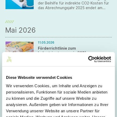
der Beihilfe für indirekte CO2-Kosten für
das Abrechnungsjahr 2025 endet am
17.08.2026.
Mai 2026
11.05.2026
Förderrichtlinie zum
Industriestrompreis (ISP)
verabschiedet
Die Bundesregierung hat die
Förderrichtlinie zum Industriestrompreis
(ISP) verabschiedet. Die mögliche
Diese Webseite verwendet Cookies
Entlastung für das Jahr 2026 beträgt ca.
3,74 ct/kWh für 50 Prozent des
Wir verwenden Cookies, um Inhalte und Anzeigen zu
Stromverbrauchs. Die Entlastungsanträge
können erstmals Anfang 2027
personalisieren, Funktionen für soziale Medien anbieten
April 2026
rückwirkend für das Gesamtjahr 2026
zu können und die Zugriffe auf unsere Website zu
gestellt werden.
analysieren. Außerdem geben wir Informationen zu Ihrer
08.04.2026
Verwendung unserer Website an unsere Partner für
Sozialversicherungsrecht: