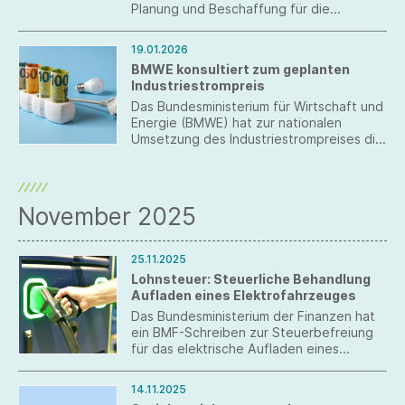
Planung und Beschaffung für die
Bundeswehr (BwPBBG) beschlossen und
ist den Empfehlungen des
19.01.2026
Fachausschusses gefolgt.
BMWE konsultiert zum geplanten
Industriestrompreis
Das Bundesministerium für Wirtschaft und
Energie (BMWE) hat zur nationalen
Umsetzung des Industriestrompreises die
„Förderrichtlinie für Beihilfen für strom-
und handelsintensive Unternehmen zur
Strompreisentlastung
(Industriestrompreis) für die
November 2025
Abrechnungsjahre 2026 bis 2028“
entworfen und konsultiert diese derzeit.
25.11.2025
Lohnsteuer: Steuerliche Behandlung
Aufladen eines Elektrofahrzeuges
Das Bundesministerium der Finanzen hat
ein BMF-Schreiben zur Steuerbefreiung
für das elektrische Aufladen eines
Elektro- oder Hybridfahrzeugs an einer
betrieblichen Ladeeinrichtung sowie zur
14.11.2025
steuerlichen Behandlung der vom