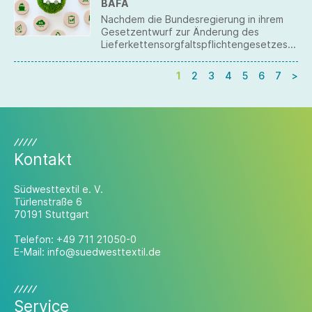
BAFA
die Plattformen zur Haftung zu
verpflichten. Gefordert werden u. a. die
Nachdem die Bundesregierung in ihrem
Abschaffung der Zollfreigrenze, die
Gesetzentwurf zur Änderung des
Einführung einer Handling Fee, die
Lieferkettensorgfaltspflichtengesetzes
Verifizierung eines EU-weit gültigen
(LkSG) angekündigt hat, die
Sitzes für Bevollmächtigte und strengere
Berichtspflichten rückwirkend abschaffen
1
2
3
4
5
6
7
>
Kontrollen durch den Zoll.
zu wollen, hat das BAFA nun mit einem
aktuellen Umsetzungshinweis reagiert.
Kontakt
Südwesttextil e. V.
Türlenstraße 6
70191 Stuttgart
Telefon:
+49 711 21050-0
E-Mail:
info@suedwesttextil.de
Service