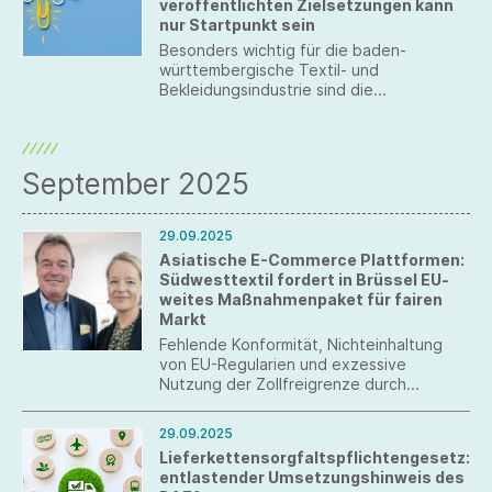
veröffentlichten Zielsetzungen kann
nur Startpunkt sein
Besonders wichtig für die baden-
württembergische Textil- und
Bekleidungsindustrie sind die
Vereinfachung und Digitalisierung von
Verwaltungsprozessen sowie ein
spürbarer und schneller Bürokratieabbau.
Die Agenda muss nun zügig umgesetzt
September 2025
werden.
29.09.2025
Asiatische E-Commerce Plattformen:
Südwesttextil fordert in Brüssel EU-
weites Maßnahmenpaket für fairen
Markt
Fehlende Konformität, Nichteinhaltung
von EU-Regularien und exzessive
Nutzung der Zollfreigrenze durch
asiatische E-Commerce-Plattformen
gefährden Verbraucher, die Wirtschaft
29.09.2025
und einen fairen Wettbewerb in Europa.
Lieferkettensorgfaltspflichtengesetz:
Südwesttextil appelliert an die EU,
entlastender Umsetzungshinweis des
regulatorische Lücken zu schließen und