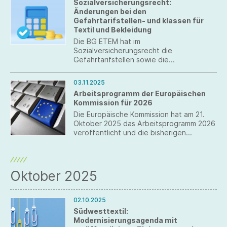
Sozialversicherungsrecht:
Arbeitnehmer selbst getragenen
Änderungen bei den
Stromkosten veröffentlicht.
Gefahrtarifstellen- und klassen für
Textil und Bekleidung
Die BG ETEM hat im
Sozialversicherungsrecht die
Gefahrtarifstellen sowie die
Gefahrklassen für den Bereich Textil und
Bekleidung ab 2027 überarbeitet.
03.11.2025
Arbeitsprogramm der Europäischen
Kommission für 2026
Die Europäische Kommission hat am 21.
Oktober 2025 das Arbeitsprogramm 2026
veröffentlicht und die bisherigen
Bürokratieabbaumaßnahmen dargestellt.
Die Staats- und Regierungschefs
sprachen sich für den Abbau überholter
Vorschriften und eine maßvolle
Oktober 2025
Regulierung aus.
02.10.2025
Südwesttextil:
Modernisierungsagenda mit