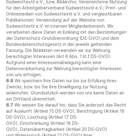
Südwesttextil e.V., bzw. Bildarchiv; Vereinsinterne Nutzung
für den Arbeitgeberverband Südwesttextil e.V.; Print- und
Onlinemedien von Südwesttextil e.V. und vergleichbaren
Publikationen; Verwendung auf der Website von
Südwesttextil e.V. im internen Mitgliederbereich. Wir
verarbeiten diese Daten im Einklang mit den Bestimmungen
der Datenschutz-Grundverordnung (DS-GVO) und dem
Bundesdatenschutzgesetz in der jeweils geltenden
Fassung. Die Bilddaten verwenden wir zur Wahrung
berechtigter Interessen (Art 6 Abs. 1 lit.f DS-GVO):
Aufgrund einer Interessenabwägung kann eine
Datenverarbeitung zur Wahrung berechtigter Interessen
von uns erfolgen.
6.6
Wir speichern Ihre Daten nur bis zur Erfüllung ihres
Zwecks, bzw. bis Sie Ihre Einwilligung zur Nutzung
widerrufen. Grundsätzlich werden von uns keine Daten an
ein Drittland übermittelt.
6.7
Wir weisen Sie darauf hin, dass Sie jederzeit das Recht
auf Auskunft (Artikel 15 DS-GVO), Berichtigung (Artikel 16
DS-GVO), Löschung (Artikel 17 DS-
GVO), Einschränkung (Artikel 18 DS-
GVO), Datenübertragbarkeit (Artikel 20 DS-GVO)
und Widerspruch (Artikel 21 DS-GVO) Ihrer