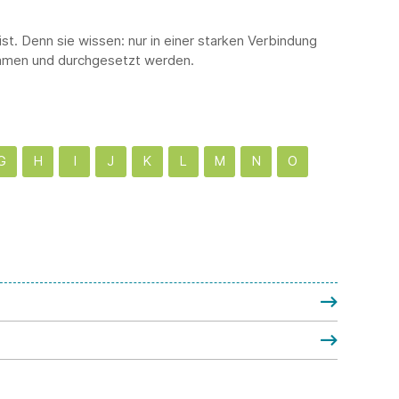
t. Denn sie wissen: nur in einer starken Verbindung
mmen und durchgesetzt werden.
G
H
I
J
K
L
M
N
O