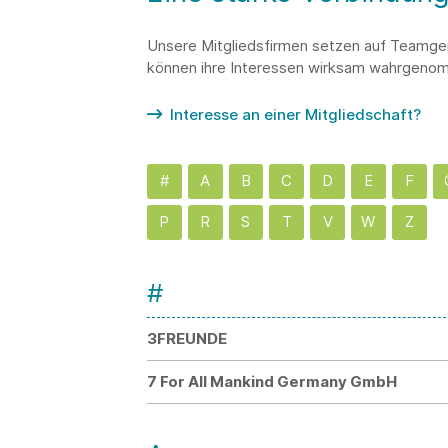
Unsere Mitgliedsfirmen setzen auf Teamgeis
können ihre Interessen wirksam wahrgeno
Interesse an einer Mitgliedschaft?
#
A
B
C
D
E
F
P
R
S
T
V
W
Z
#
3FREUNDE
7 For All Mankind Germany GmbH