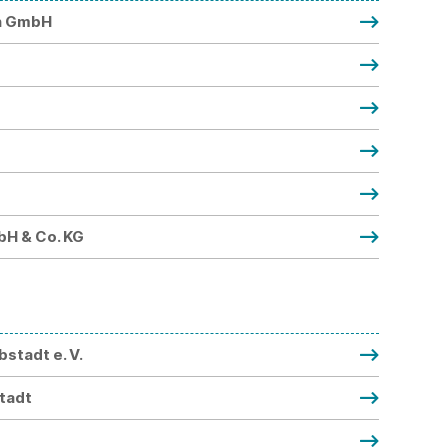
en GmbH
bH & Co. KG
stadt e. V.
tadt