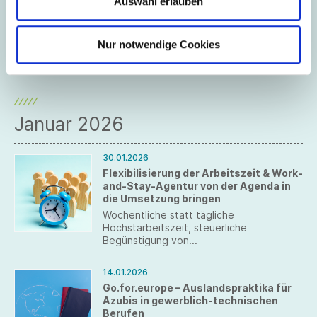
Auswahl erlauben
Landespreis für junge Unternehmen
Bereits zum 16. Mal schreibt die baden-
württembergische Landesregierung und
Nur notwendige Cookies
die L‑Bank den Landespreis für junge
Unternehmen aus. Ausgezeichnet werden
die besten
Unternehmenspersönlichkeiten des
Landes. Die erste Bewerbungsphase läuft
bis zum 13. Februar 2026.
Januar 2026
30.01.2026
Flexibilisierung der Arbeitszeit & Work-
and-Stay-Agentur von der Agenda in
die Umsetzung bringen
Wöchentliche statt tägliche
Höchstarbeitszeit, steuerliche
Begünstigung von
Überstundenzuschlägen und Prämien für
Mehrarbeit sowie Erleichterungen bei der
14.01.2026
Gewinnung von Fachkräften aus dem
Go.for.europe – Auslandspraktika für
Ausland – Südwesttextil begrüßt die in
Azubis in gewerblich-technischen
der nationalen Tourismusstrategie
Berufen
enthaltenen Maßnahmen.