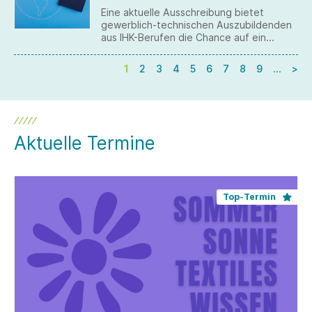
Eine aktuelle Ausschreibung bietet
gewerblich-technischen Auszubildenden
aus IHK-Berufen die Chance auf ein
Auslandspraktikum. Die Bewerbungsfrist
ist der 1. März 2026.
1
2
3
4
5
6
7
8
9
…
>
Aktuelle Termine
Top-Termin