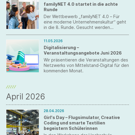
Design, wurde beim Apolda European
familyNET 4.0 startet in die achte
Design Award 2026 mit dem 3. Platz
Runde
ausgezeichnet.
Der Wettbewerb „familyNET 4.0 – Für
eine moderne Unternehmenskultur“ geht
in die 8. Runde. Gesucht werden
Unternehmen, die neue Wege in der
Arbeitswelt gehen – mit innovativer
11.05.2026
Führung, gelebter Vielfalt,
Digitalisierung –
Gesundheitsförderung oder echter
Veranstaltungsangebote Juni 2026
Vereinbarkeit.
Wir präsentieren die Veranstaltungen des
Netzwerks von Mittelstand-Digital für den
kommenden Monat.
April 2026
28.04.2026
Girl's Day – Flugsimulator, Creative
Coding und smarte Textilien
begeistern Schülerinnen