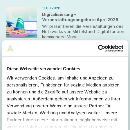
Auslandspraktikum. Die Bewerbungsfrist
ist der 4. Mai 2026.
11.03.2026
Digitalisierung –
Veranstaltungsangebote April 2026
Wir präsentieren die Veranstaltungen des
Netzwerks von Mittelstand-Digital für den
kommenden Monat.
02.03.2026
Mittelstand-Digital Zentrum Smarte
Kreisläufe unterstützt KMU weiter
kostenfrei
Diese Webseite verwendet Cookies
Das Mittelstand-Digital Zentrum Smarte
Wir verwenden Cookies, um Inhalte und Anzeigen zu
Kreisläufe setzt seine erfolgreiche Arbeit
über den ursprünglichen Projektzeitraum
personalisieren, Funktionen für soziale Medien anbieten
hinaus fort. Die Laufzeit des Projekts, das
zu können und die Zugriffe auf unsere Website zu
ursprünglich bis zum 28. Februar 2026
analysieren. Außerdem geben wir Informationen zu Ihrer
angesetzt war, wird bis Ende 2026
verlängert.
Verwendung unserer Website an unsere Partner für
Februar 2026
soziale Medien, Werbung und Analysen weiter. Unsere
Partner führen diese Informationen möglicherweise mit
27.02.2026
weiteren Daten zusammen, die Sie ihnen bereitgestellt
Strähle + Hess und Realschule