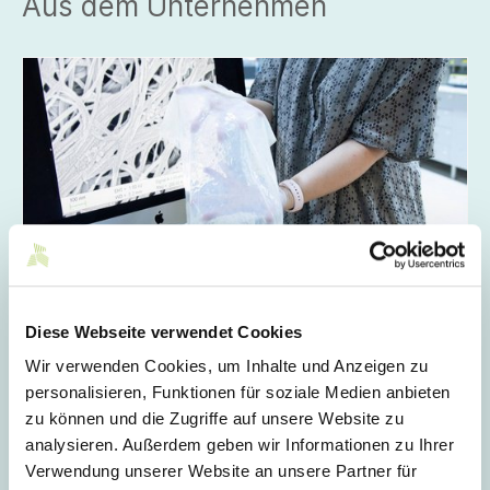
Aus dem Unternehmen
Diese Webseite verwendet Cookies
24.02.2026
// Innovation + Nachhaltigkeit
Fabulose: Vegane und kreislauffähige Lederalternative
Wir verwenden Cookies, um Inhalte und Anzeigen zu
personalisieren, Funktionen für soziale Medien anbieten
Fabulose ist ein von der EU finanziertes Projekt, das
zu können und die Zugriffe auf unsere Website zu
von den Deutschen Instituten für Textil- und
analysieren. Außerdem geben wir Informationen zu Ihrer
Faserforschung (DITF) koordiniert wird. Das Konsortium
besteht aus führenden Forschungsinstituten, Biotech-
Verwendung unserer Website an unsere Partner für
Innovatoren und Industrieakteuren. Ziel ist es,