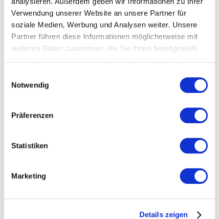
analysieren. Außerdem geben wir Informationen zu Ihrer
Eppinger Straße 40-44
Verwendung unserer Website an unsere Partner für
76703 Kraichtal-Münzesheim
soziale Medien, Werbung und Analysen weiter. Unsere
Partner führen diese Informationen möglicherweise mit
Telefon:
+49 7250 75-0
weiteren Daten zusammen, die Sie ihnen bereitgestellt
Telefax:
+49 7250 75-50
E-Mail: info@billerbeck.info
haben oder die sie im Rahmen Ihrer Nutzung der Dienste
www.billerbeck.info
gesammelt haben.
Einwilligungsauswahl
Notwendig
Mitglied folgen:
Präferenzen
Statistiken
Marketing
Details zeigen