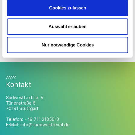
Cookies zulassen
Auswahl erlauben
Nur notwendige Cookies
Kontakt
Südwesttextil e. V.
Türlenstraße 6
70191 Stuttgart
Telefon:
+49 711 21050-0
E-Mail:
info@suedwesttextil.de