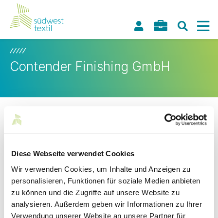
Contender Finishing GmbH
Das Familienunternehmen wurde 1986 von Guus Bierman,
einem leidenschaftlichem Segler, in den Niederlanden
gegründet. So kommt es nicht von ungefähr, dass der
Weltmarktführer in Sachen Segeltuch die KBC-
Segeltuchsparte von der Imprima-Gruppe übernommen hat.
Diese Webseite verwendet Cookies
Wir verwenden Cookies, um Inhalte und Anzeigen zu
Frei nach dem Motto
„Go the extra mile!“
investiert das
personalisieren, Funktionen für soziale Medien anbieten
Unternehmen in die Zukunft am Standort Lörrach.
zu können und die Zugriffe auf unsere Website zu
analysieren. Außerdem geben wir Informationen zu Ihrer
Kontakt
Verwendung unserer Website an unsere Partner für