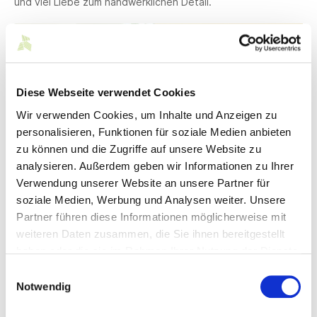
und viel Liebe zum handwerklichen Detail.
Diese Webseite verwendet Cookies
Wir verwenden Cookies, um Inhalte und Anzeigen zu
personalisieren, Funktionen für soziale Medien anbieten
zu können und die Zugriffe auf unsere Website zu
analysieren. Außerdem geben wir Informationen zu Ihrer
© Gebr. Graser GmbH & Co. KG
Verwendung unserer Website an unsere Partner für
soziale Medien, Werbung und Analysen weiter. Unsere
Partner führen diese Informationen möglicherweise mit
weiteren Daten zusammen, die Sie ihnen bereitgestellt
Kontakt
haben oder die sie im Rahmen Ihrer Nutzung der Dienste
gesammelt haben.
Einwilligungsauswahl
Notwendig
Exclusive Bettwäsche Gebr. Graser GmbH & Co.
KG