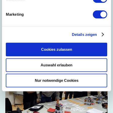
Marketing
14.03.2019
// Fachkräfte + Märkte
Entwickeln Sie ihre Digitale Roadmap!
Details zeigen
Das Mittelstand 4.0 Kompetenzzentrum kann über das
erste erfolgreich abgeschlossene Projekt mit der
Gruschwitz Textilwerke AG berichten. Die Erfolgsstory
Cookies zulassen
können Sie anhand eines Projektflyers nachzeichnen.
Auswahl erlauben
Nur notwendige Cookies