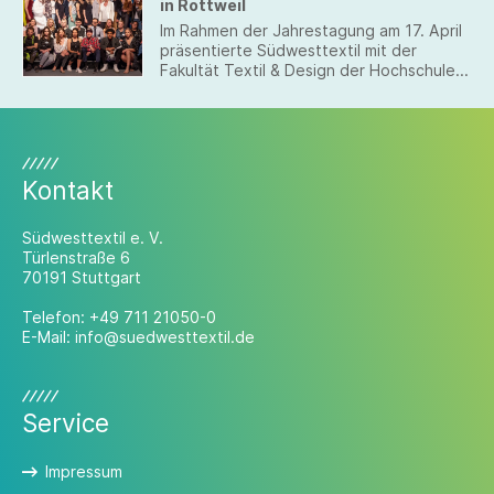
in Rottweil
Im Rahmen der Jahrestagung am 17. April
präsentierte Südwesttextil mit der
Fakultät Textil & Design der Hochschule
Reutlingen das gemeinsame Projekt
„Textil kann viel in Baden-Württemberg“.
So eroberten rund dreißig Studierende
den Laufsteg des alten Kraftwerks in
Rottweil, um die diversen
Kontakt
Anwendungsbereiche der Branche in
einer Modenschau zu präsentieren.
Südwesttextil e. V.
Türlenstraße 6
70191 Stuttgart
Telefon:
+49 711 21050-0
E-Mail:
info@suedwesttextil.de
Service
Impressum