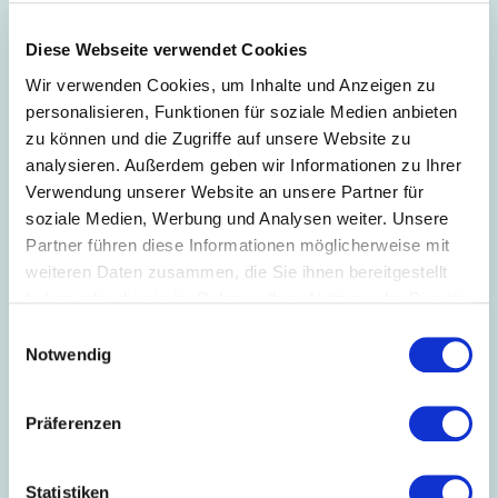
Diese Webseite verwendet Cookies
Wir verwenden Cookies, um Inhalte und Anzeigen zu
personalisieren, Funktionen für soziale Medien anbieten
28.10.2021
// Innovation + Nachhaltigkeit
zu können und die Zugriffe auf unsere Website zu
Vorgespult
analysieren. Außerdem geben wir Informationen zu Ihrer
Verwendung unserer Website an unsere Partner für
Textil vernetzt gibt mit einem neuen Podcast Einblicke
soziale Medien, Werbung und Analysen weiter. Unsere
in die Digitalisierungsprozesse von Unternehmen. In der
ersten Folge ist Ditmar Schultschik, CEO der Gruschwitz
Partner führen diese Informationen möglicherweise mit
Textilwerke, zu Gast.
weiteren Daten zusammen, die Sie ihnen bereitgestellt
haben oder die sie im Rahmen Ihrer Nutzung der Dienste
gesammelt haben.
Einwilligungsauswahl
Notwendig
Präferenzen
Statistiken