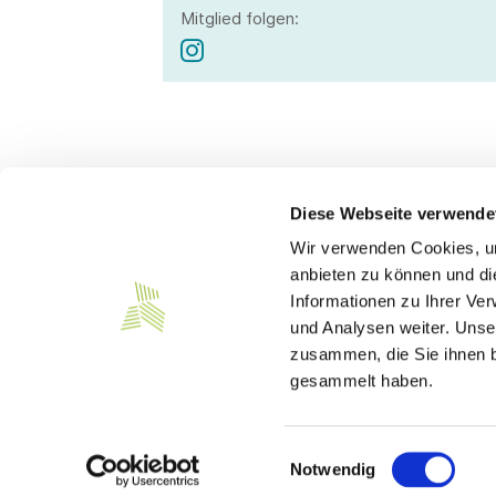
Mitglied folgen:
Diese Webseite verwende
Wir verwenden Cookies, um
Kontakt
anbieten zu können und di
Informationen zu Ihrer Ve
Südwesttextil e. V.
und Analysen weiter. Unse
Türlenstraße 6
zusammen, die Sie ihnen b
70191 Stuttgart
gesammelt haben.
Telefon:
+49 711 21050-0
E-Mail:
info@suedwesttextil.de
Einwilligungsauswahl
Notwendig