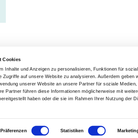
t Cookies
 Inhalte und Anzeigen zu personalisieren, Funktionen für sozia
Service
Fo
e Zugriffe auf unsere Website zu analysieren. Außerdem geben w
rwendung unserer Website an unsere Partner für soziale Medien
Impressum
re Partner führen diese Informationen möglicherweise mit weite
Datenschutz
ereitgestellt haben oder die sie im Rahmen Ihrer Nutzung der D
Teilnahmebedingungen
Mitgliederbereich
Mitglied werden
Präferenzen
Statistiken
Marketin
Presse