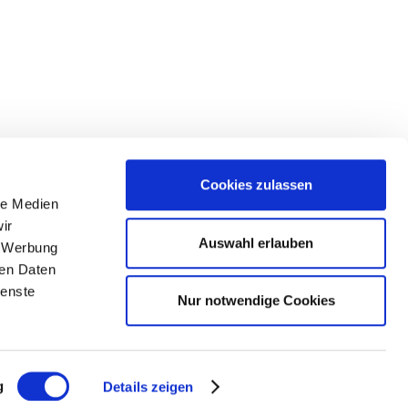
Cookies zulassen
le Medien
lgen Sie uns
ir
Auswahl erlauben
, Werbung
ren Daten
ienste
Nur notwendige Cookies
g
Details zeigen