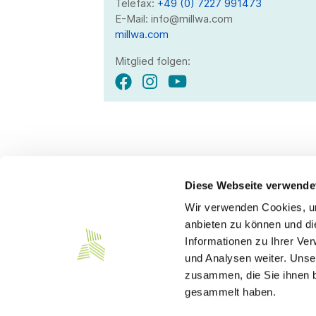
Telefax:
+49 (0) 7227 991473
E-Mail: info@millwa.com
millwa.com
Mitglied folgen:
Diese Webseite verwende
Wir verwenden Cookies, um
Kontakt
anbieten zu können und di
Informationen zu Ihrer Ve
Südwesttextil e. V.
und Analysen weiter. Unse
Türlenstraße 6
zusammen, die Sie ihnen b
70191 Stuttgart
gesammelt haben.
Telefon:
+49 711 21050-0