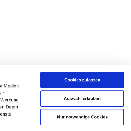
Cookies zulassen
le Medien
lgen Sie uns
ir
Auswahl erlauben
, Werbung
ren Daten
ienste
Nur notwendige Cookies