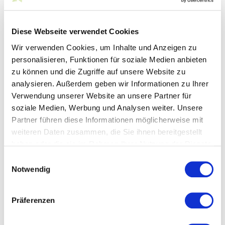
Kontakt
Diese Webseite verwendet Cookies
Wir verwenden Cookies, um Inhalte und Anzeigen zu
Otto Textil GmbH
personalisieren, Funktionen für soziale Medien anbieten
zu können und die Zugriffe auf unsere Website zu
Heinrich-Otto-Straße 60
73240 Wendlingen
analysieren. Außerdem geben wir Informationen zu Ihrer
Verwendung unserer Website an unsere Partner für
Telefon:
+49 7024 946-152
soziale Medien, Werbung und Analysen weiter. Unsere
Telefax:
+49 7024 51064
Partner führen diese Informationen möglicherweise mit
E-Mail: info@otto-textil.de
www.otto-textil.de
weiteren Daten zusammen, die Sie ihnen bereitgestellt
haben oder die sie im Rahmen Ihrer Nutzung der Dienste
gesammelt haben.
Einwilligungsauswahl
Notwendig
Präferenzen