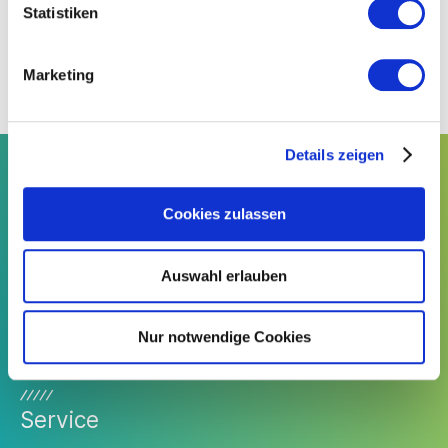
Statistiken
Marketing
Details zeigen
Kontakt
Cookies zulassen
Südwesttextil e. V.
Türlenstraße 6
Auswahl erlauben
70191 Stuttgart
Telefon:
+49 711 21050-0
Nur notwendige Cookies
E-Mail:
info@suedwesttextil.de
Service