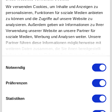
Wir verwenden Cookies, um Inhalte und Anzeigen zu
personalisieren, Funktionen für soziale Medien anbieten
zu können und die Zugriffe auf unsere Website zu
analysieren. Außerdem geben wir Informationen zu Ihrer
Verwendung unserer Website an unsere Partner für
soziale Medien, Werbung und Analysen weiter. Unsere
Partner führen diese Informationen möglicherweise mit
weiteren Daten zusammen, die Sie ihnen bereitgestellt
Kontakt
haben oder die sie im Rahmen Ihrer Nutzung der Dienste
gesammelt haben.
Einwilligungsauswahl
Robotextile GmbH
Notwendig
Bubensulz 6
72358 Dormettingen
Präferenzen
Telefon:
07427/9229-70
E-Mail: michael.fraede@robotextile.com
Statistiken
www.robotextile.com
Mitglied folgen: