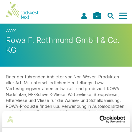
Rowa F. Rothmund GmbH & Co.
KG
Einer der führenden Anbieter von Non-Woven-Produkten
aller Art. Mit unterschiedlichen Herstellungs- bzw.
Verfestigungsverfahren entwickelt und produziert ROWA
Nadelfilze, HF-Schweiß-Vliese, Wattevliese, Steppvliese,
Filtervliese und Vliese für die Wärme- und Schalldämmung.
ROWA-Produkte finden u.a. Verwendung in Automobilsitzen
und in Automobil-Innenverkleidungen als akustisch wirksame
Abdämpfungsteile und komfortgebende Polsterungen, in
Polstermöbelauflagen und Konfektionssitzen sowie in
Steppdecken, Kissenfüllungen und in Bekleidungstextilien.