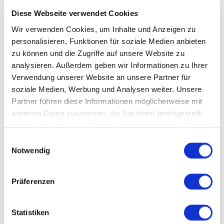
Diese Webseite verwendet Cookies
Kontakt
Wir verwenden Cookies, um Inhalte und Anzeigen zu
personalisieren, Funktionen für soziale Medien anbieten
zu können und die Zugriffe auf unsere Website zu
Rowa F. Rothmund GmbH & Co. KG
analysieren. Außerdem geben wir Informationen zu Ihrer
Eisenschmiede 20
Verwendung unserer Website an unsere Partner für
73432 Aalen-Unterkochen
soziale Medien, Werbung und Analysen weiter. Unsere
Partner führen diese Informationen möglicherweise mit
Telefon:
+49 7361 9872-0
weiteren Daten zusammen, die Sie ihnen bereitgestellt
Telefax:
+49 7361 9872-52
E-Mail: f.rothmund@rowa-aalen.de
haben oder die sie im Rahmen Ihrer Nutzung der Dienste
www.rowa-aalen.de
gesammelt haben.
Einwilligungsauswahl
Notwendig
Präferenzen
Statistiken