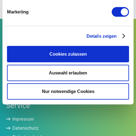
Marketing
Details zeigen
Kontakt
Cookies zulassen
Südwesttextil e. V.
Türlenstraße 6
70191 Stuttgart
Auswahl erlauben
Telefon:
+49 711 21050-0
E-Mail:
info@suedwesttextil.de
Nur notwendige Cookies
Service
Impressum
Datenschutz