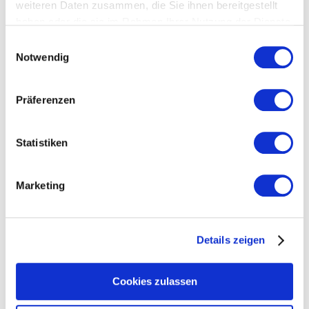
weiteren Daten zusammen, die Sie ihnen bereitgestellt
73249 Wernau
haben oder die sie im Rahmen Ihrer Nutzung der Dienste
Telefon:
+49 7153 30506-0
gesammelt haben.
Einwilligungsauswahl
Telefax:
+49 7153 30506-50
Notwendig
E-Mail: info@voigt24.de
www.voigt24.de
Präferenzen
Statistiken
Marketing
Details zeigen
Cookies zulassen