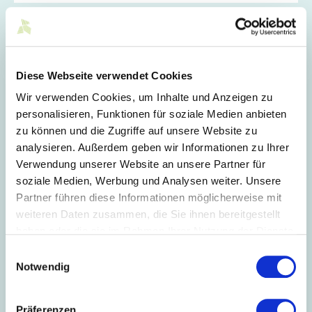
Passwort wiederholen *
Diese Webseite verwendet Cookies
Unternehmen *
Wir verwenden Cookies, um Inhalte und Anzeigen zu
personalisieren, Funktionen für soziale Medien anbieten
zu können und die Zugriffe auf unsere Website zu
Straße *
analysieren. Außerdem geben wir Informationen zu Ihrer
Verwendung unserer Website an unsere Partner für
soziale Medien, Werbung und Analysen weiter. Unsere
PLZ *
Partner führen diese Informationen möglicherweise mit
weiteren Daten zusammen, die Sie ihnen bereitgestellt
haben oder die sie im Rahmen Ihrer Nutzung der Dienste
Stadt *
gesammelt haben.
Einwilligungsauswahl
Notwendig
Land *
Präferenzen