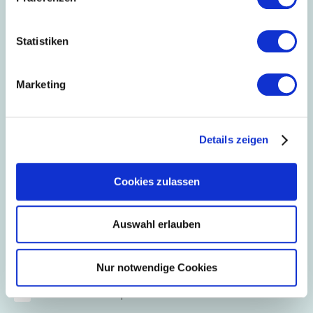
Statistiken
Anmelden für
Mitgliederbereich
Marketing
Südwesttextil Magazin per Post
Südwestticker Newsletter
Details zeigen
Themen
Cookies zulassen
Fachkräfte + Märkte
Auswahl erlauben
Innovation + Nachhaltigkeit
Kommunikation + Event
Nur notwendige Cookies
Recht + Betriebspraxis