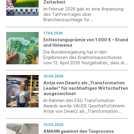
Zeitarbeit
Im Februar 2026 gab es eine Anpassung
des Tarifvertrages über
Branchenzuschläge für
Arbeitnehmerüberlassungen in der Metall-
und Elektroindustrie. Danach wurde die
17.04.2026
Deckelungsregelung in § 2 Abs. 5 TV BZ
Entlastungsprämie von 1.000 € – Stand
ME modifiziert und der Branchenzuschlag
und Hinweise
in der 5. Zuschlagsstufe gesenkt.
Südwesttextil bittet bis zum 4. Mai 2026
Die Bundesregierung hat in den
um Ihre Einschätzung dazu.
Ergebnissen des Koalitionsausschusses
vom 12. April 2026 festgehalten, dass die
„Koalition den Arbeitgebern im Jahr 2026
ermöglichen wird, eine steuer- und
16.04.2026
abgabenfreie Entlastungsprämie in der
Antje von Dewitz als „Transformation
Höhe von 1.000 € zu zahlen.
Leader“ für nachhaltiges Wirtschaften
ausgezeichnet
Im Rahmen des ESG Transformation
Awards wurde VAUDE Geschäftsführerin
Antje von Dewitz als „Transformation
Leader“ ausgezeichnet. Der Preis wird
seit 2023 von der Unternehmensberatung
15.04.2026
Consileon in Frankfurt vergeben.
AMANN gewinnt den Texprocess
Ausgezeichnet werden Initiativen, die