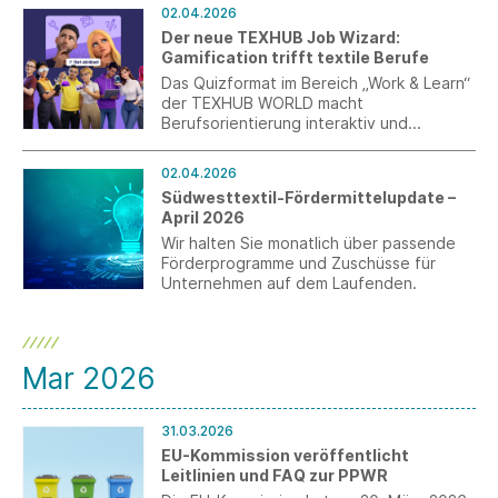
senden Sie uns Ihre Anmerkungen bis zum
02.04.2026
10. April 2026.
Der neue TEXHUB Job Wizard:
Gamification trifft textile Berufe
Das Quizformat im Bereich „Work & Learn“
der TEXHUB WORLD macht
Berufsorientierung interaktiv und
präsentiert passende
Einstiegsmöglichkeiten in der Textil- und
02.04.2026
Bekleidungsindustrie.
Südwesttextil-Fördermittelupdate –
April 2026
Wir halten Sie monatlich über passende
Förderprogramme und Zuschüsse für
Unternehmen auf dem Laufenden.
Mar 2026
31.03.2026
EU-Kommission veröffentlicht
Leitlinien und FAQ zur PPWR