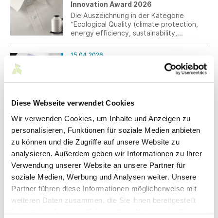
Innovation Award 2026
nachhaltige Transformation wirksam
vorantreiben und als Vorbild dienen.
Die Auszeichnung in der Kategorie
“Ecological Quality (climate protection,
energy efficiency, sustainability,
recycling, circularity)” ist eine große
Anerkennung für unsere Innovation
15.04.2026
AeoniQ™ Fil – die echte
Waterfil – der wasserlösliche
Kreislaufwirtschaft bis in die Naht bringt.
Nähfaden
AMANN präsentiert eine weitere
Produktinnovation: Waterfil – ein
Diese Webseite verwendet Cookies
wasserlöslicher Nähfaden für temporäre
Nähte und Anwendungen, bei denen nach
Wir verwenden Cookies, um Inhalte und Anzeigen zu
dem Verarbeitungsprozess eine
15.04.2026
rückstandsfreie Entfernung erforderlich
personalisieren, Funktionen für soziale Medien anbieten
Betty Barclay setzt Zeichen für
ist.
zu können und die Zugriffe auf unsere Website zu
Frauenrechte
analysieren. Außerdem geben wir Informationen zu Ihrer
Anlässlich des Weltfrauentags, feiern
Betty Barclay Frauen, die mutig neue
Verwendung unserer Website an unsere Partner für
Wege gehen und Veränderung
soziale Medien, Werbung und Analysen weiter. Unsere
vorantreiben.
Partner führen diese Informationen möglicherweise mit
15.04.2026
weiteren Daten zusammen, die Sie ihnen bereitgestellt
W+R Ausrüstung bei den
haben oder die sie im Rahmen Ihrer Nutzung der Dienste
Winterspielen