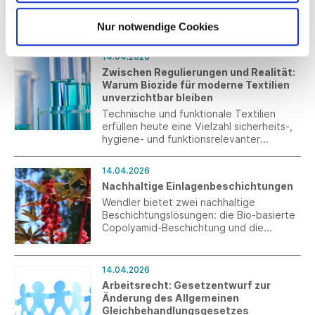
der Textilpflegesymbole erstellt, die Sie
in Deutsch und Englisch in unserem
Nur notwendige Cookies
Mitgliederbereich finden.
14.04.2026
Zwischen Regulierungen und Realität:
Warum Biozide für moderne Textilien
unverzichtbar bleiben
Technische und funktionale Textilien
erfüllen heute eine Vielzahl sicherheits-,
hygiene- und funktionsrelevanter
Anforderungen. Ob persönliche
Schutzausrüstung, textile Anwendungen
14.04.2026
in Medizin und Pflege, industrielle
Nachhaltige Einlagenbeschichtungen
Gewebe oder Outdoor Produkte – viele
dieser Produkte wären ohne den
Wendler bietet zwei nachhaltige
gezielten Einsatz biozider Wirkstoffe
Beschichtungslösungen: die Bio-basierte
nicht in der erforderlichen Form
Copolyamid-Beschichtung und die
funktionsfähig. Gleichzeitig verschärft die
biologisch abbaubare Copolyester-
europäische Regulierung den Druck auf
Beschichtung.
Unternehmen, die auf diese Stoffe
14.04.2026
angewiesen sind.
Arbeitsrecht: Gesetzentwurf zur
Änderung des Allgemeinen
Gleichbehandlungsgesetzes