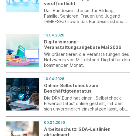
veröffentlicht
Das Bundesministerium für Bildung,
Familie, Senioren, Frauen und Jugend
(BMBFSFJ) sowie das Bundesministerium
der Justiz und für Verbraucherschutz
(BMJV) haben einen Referentenentwurf
13.04.2026
vorgelegt, mit dem unterschiedliche
Digitalisierung –
Gesetze geändert werden sollen
Veranstaltungsangebote Mai 2026
(Artikelgesetz). Unter Artikel 1 befassen
sich die Ministerien mit dem AGG.
Wir präsentieren die Veranstaltungen des
Netzwerks von Mittelstand-Digital für den
kommenden Monat.
10.04.2026
Online-Selbstcheck zum
Beschäftigtenstatus
Die DRV Bund hat einen „Selbstcheck
Erwerbsstatus“ online gestellt, mit dem
sich unverbindlich einschätzen lässt, ob
bei einer Beauftragung eine Tendenz zu
einer Einordnung als abhängige
09.04.2026
Beschäftigung oder selbstständige
Arbeitsschutz: GDA-Leitlinien
Tätigkeit besteht.
aktualisiert