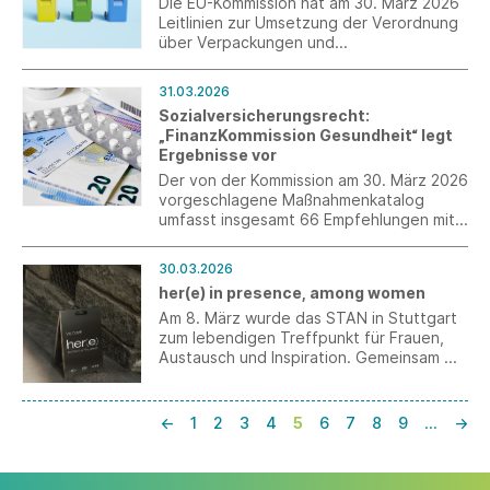
Die EU-Kommission hat am 30. März 2026
Leitlinien zur Umsetzung der Verordnung
über Verpackungen und
Verpackungsabfälle (PPWR)
veröffentlicht.
31.03.2026
Sozialversicherungsrecht:
„FinanzKommission Gesundheit“ legt
Ergebnisse vor
Der von der Kommission am 30. März 2026
vorgeschlagene Maßnahmenkatalog
umfasst insgesamt 66 Empfehlungen mit
einer Gesamtfinanzwirkung von 42,3 Mrd.
€ für das Jahr 2027 und 63,9 Mrd. € für
30.03.2026
das Jahr 2030.
her(e) in presence, among women
Am 8. März wurde das STAN in Stuttgart
zum lebendigen Treffpunkt für Frauen,
Austausch und Inspiration. Gemeinsam mit
STAN und der Hilfsorganisation STELP lud
LUISA CERANO zu einem kuratierten
Event ein, das Mode, Mindfulness und
←
1
2
3
4
5
6
7
8
9
…
→
Community miteinander verband.