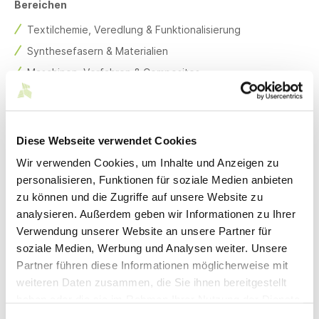
Bereichen
Textilchemie, Veredlung & Funktionalisierung
Synthesefasern & Materialien
Maschinen, Verfahren & Composites
Das Konferenzprogramm beinhaltet Plenarvorträge und
Themensessions aus den Bereichen
Nachhaltigkeit in der Textilindustrie
Diese Webseite verwendet Cookies
Zukunft der Textilproduktion
Wir verwenden Cookies, um Inhalte und Anzeigen zu
Textilien für Medizin & Gesundheit
personalisieren, Funktionen für soziale Medien anbieten
zu können und die Zugriffe auf unsere Website zu
Smart Textiles & Fashion
analysieren. Außerdem geben wir Informationen zu Ihrer
Textilhistorie
Verwendung unserer Website an unsere Partner für
Technologietransfer (ZIM-Projekte im Textilbereich)
soziale Medien, Werbung und Analysen weiter. Unsere
Textile Entwicklungen von Start-ups
Partner führen diese Informationen möglicherweise mit
weiteren Daten zusammen, die Sie ihnen bereitgestellt
Weitere Informationen über das Konferenzprogramm,
haben oder die sie im Rahmen Ihrer Nutzung der Dienste
Plenar- und Keynote-Redner sowie den Call for Abstracts
gesammelt haben.
finden Sie
hier
.