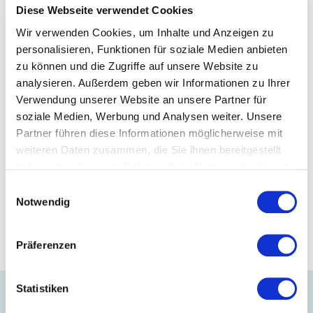
Diese Webseite verwendet Cookies
Wie Ernte und Feldröste ablaufen
Wir verwenden Cookies, um Inhalte und Anzeigen zu
Wie man möglichst lange Fasern gewinnt
personalisieren, Funktionen für soziale Medien anbieten
Warum die Universität Hohenheim Nutzhanf-Versuche
zu können und die Zugriffe auf unsere Website zu
durchführt
analysieren. Außerdem geben wir Informationen zu Ihrer
Welche Faktoren in der Forschung besonders im Fokus
Verwendung unserer Website an unsere Partner für
stehen
soziale Medien, Werbung und Analysen weiter. Unsere
Und was männliche und weibliche Blüten unterscheidet
Partner führen diese Informationen möglicherweise mit
weiteren Daten zusammen, die Sie ihnen bereitgestellt
Mehr Eindrücke und die Videoreihe finden Sie
hier
.
haben oder die sie im Rahmen Ihrer Nutzung der Dienste
gesammelt haben.
Einwilligungsauswahl
Mehr zum Thema
Notwendig
AFBW
Präferenzen
Statistiken