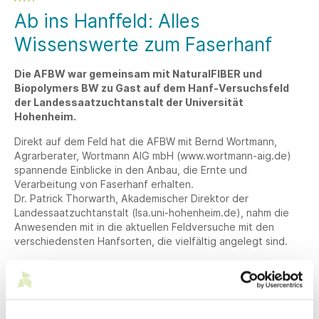
Ab ins Hanffeld: Alles
Wissenswerte zum Faserhanf
Die AFBW war gemeinsam mit NaturalFIBER und
Biopolymers BW zu Gast auf dem Hanf-Versuchsfeld
der Landessaatzuchtanstalt der Universität
Hohenheim.
Direkt auf dem Feld hat die AFBW mit Bernd Wortmann,
Agrarberater, Wortmann AIG mbH (www.wortmann-aig.de)
spannende Einblicke in den Anbau, die Ernte und
Verarbeitung von Faserhanf erhalten.
Dr. Patrick Thorwarth, Akademischer Direktor der
Landessaatzuchtanstalt (lsa.uni-hohenheim.de), nahm die
Anwesenden mit in die aktuellen Feldversuche mit den
verschiedensten Hanfsorten, die vielfältig angelegt sind.
Erfahren Sie in der Videoreihe mehr zu:
Worin sich Faserhanf und Körnerhanf unterscheiden
Warum Pflanzenhöhe und Stängeldicke entscheidend sind