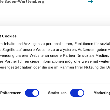
offe Baden-Württemberg
t Cookies
 Inhalte und Anzeigen zu personalisieren, Funktionen für sozia
Service
Fo
e Zugriffe auf unsere Website zu analysieren. Außerdem geben w
rwendung unserer Website an unsere Partner für soziale Medien
Impressum
re Partner führen diese Informationen möglicherweise mit weite
Datenschutz
ereitgestellt haben oder die sie im Rahmen Ihrer Nutzung der D
Teilnahmebedingungen
Mitgliederbereich
Mitglied werden
Präferenzen
Statistiken
Marketin
Presse