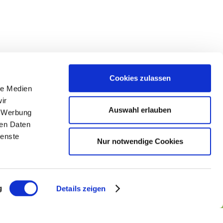
Cookies zulassen
le Medien
lgen Sie uns
ir
Auswahl erlauben
, Werbung
ren Daten
ienste
Nur notwendige Cookies
g
Details zeigen