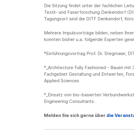
Die Sitzung findet unter der fachlichen Leit
Textil- und Faserforschung Denkendorf (D
Tagungsort sind die DITF Denkendorf, Körs
Mehrere Impulsvorträge bilden, neben Ihren 
konnten bisher u.a. folgende Experten gew
*Einführungsvortrag Prof. Dr. Stegmaier, DI
*„Architecture Fully Fashioned - Bauen mit 3
Fachgebiet Gestaltung und Entwerfen, Forsc
Applied Sciences
*„Einsatz von bio-basierten Verbundwerksto
Engineering Consultants
Melden Sie sich gerne über
die Veranst