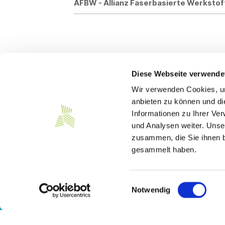
AFBW - Allianz Faserbasierte Werkst
Diese Webseite verwende
Wir verwenden Cookies, um
Kontakt
anbieten zu können und di
Informationen zu Ihrer Ve
Südwesttextil e. V.
und Analysen weiter. Unse
Türlenstraße 6
zusammen, die Sie ihnen b
70191 Stuttgart
gesammelt haben.
Telefon:
+49 711 21050-0
E-Mail:
info@suedwesttextil.de
Einwilligungsauswahl
Notwendig