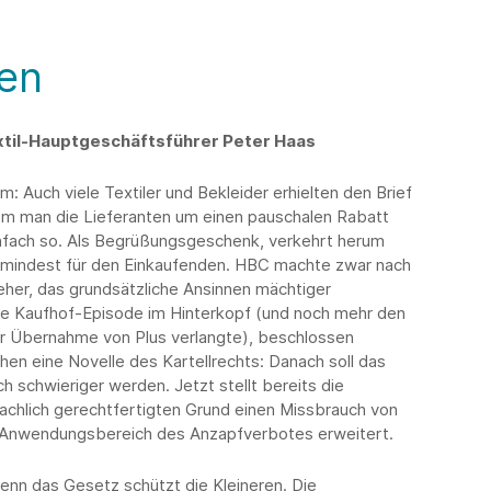
en
til-Hauptgeschäftsführer Peter Haas
: Auch viele Textiler und Bekleider erhielten den Brief
m man die Lieferanten um einen pauschalen Rabatt
infach so. Als Begrüßungsgeschenk, verkehrt herum
 zumindest für den Einkaufenden. HBC machte zwar nach
eher, das grundsätzliche Ansinnen mächtiger
ie Kaufhof-Episode im Hinterkopf (und noch mehr den
r Übernahme von Plus verlangte), beschlossen
n eine Novelle des Kartellrechts: Danach soll das
 schwieriger werden. Jetzt stellt bereits die
achlich gerechtfertigten Grund einen Missbrauch von
r Anwendungsbereich des Anzapfverbotes erweitert.
enn das Gesetz schützt die Kleineren. Die