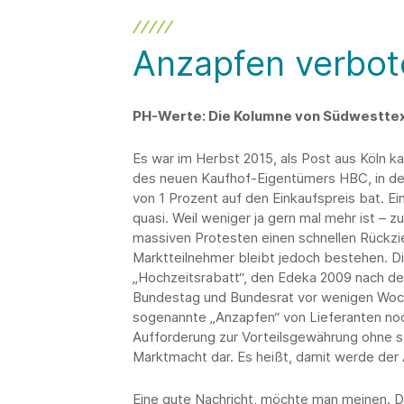
Anzapfen verbot
PH-Werte: Die Kolumne von Südwesttex
Es war im Herbst 2015, als Post aus Köln kam
des neuen Kaufhof-Eigentümers HBC, in de
von 1 Prozent auf den Einkaufspreis bat. E
quasi. Weil weniger ja gern mal mehr ist –
massiven Protesten einen schnellen Rückzi
Marktteilnehmer bleibt jedoch bestehen. D
„Hochzeitsrabatt“, den Edeka 2009 nach de
Bundestag und Bundesrat vor wenigen Woche
sogenannte „Anzapfen“ von Lieferanten noch
Aufforderung zur Vorteilsgewährung ohne s
Marktmacht dar. Es heißt, damit werde de
Eine gute Nachricht, möchte man meinen. D