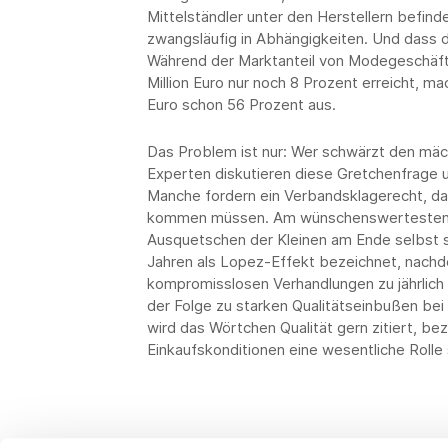
Mittelständler unter den Herstellern befin
zwangsläufig in Abhängigkeiten. Und dass d
Während der Marktanteil von Modegeschäfte
Million Euro nur noch 8 Prozent erreicht,
Euro schon 56 Prozent aus.
Das Problem ist nur: Wer schwärzt den mäch
Experten diskutieren diese Gretchenfrage u
Manche fordern ein Verbandsklagerecht, da
kommen müssen. Am wünschenswertesten wä
Ausquetschen der Kleinen am Ende selbst s
Jahren als Lopez-Effekt bezeichnet, nachd
kompromisslosen Verhandlungen zu jährlich
der Folge zu starken Qualitätseinbußen be
wird das Wörtchen Qualität gern zitiert, be
Einkaufskonditionen eine wesentliche Rolle 