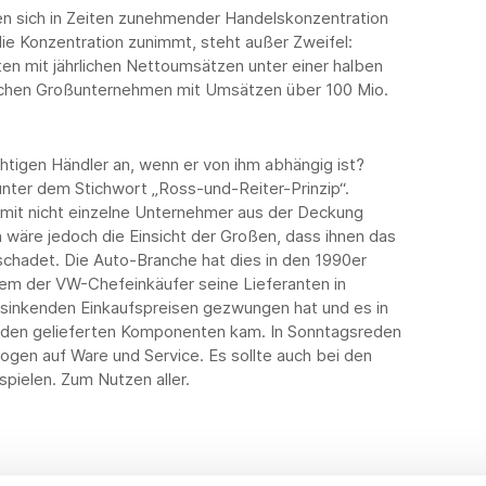
den sich in Zeiten zunehmender Handelskonzentration
ie Konzentration zunimmt, steht außer Zweifel:
n mit jährlichen Nettoumsätzen unter einer halben
 machen Großunternehmen mit Umsätzen über 100 Mio.
tigen Händler an, wenn er von ihm abhängig ist?
nter dem Stichwort „Ross-und-Reiter-Prinzip“.
mit nicht einzelne Unternehmer aus der Deckung
re jedoch die Einsicht der Großen, dass ihnen das
chadet. Die Auto-Branche hat dies in den 1990er
em der VW-Chefeinkäufer seine Lieferanten in
 sinkenden Einkaufspreisen gezwungen hat und es in
i den gelieferten Komponenten kam. In Sonntagsreden
zogen auf Ware und Service. Es sollte auch bei den
spielen. Zum Nutzen aller.