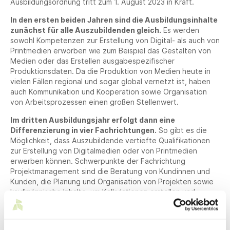
Ausbildungsordnung tritt zum 1. August 2023 in Kraft.
In den ersten beiden Jahren sind die Ausbildungsinhalte
zunächst für alle Auszubildenden gleich.
Es werden
sowohl Kompetenzen zur Erstellung von Digital- als auch von
Printmedien erworben wie zum Beispiel das Gestalten von
Medien oder das Erstellen ausgabespezifischer
Produktionsdaten. Da die Produktion von Medien heute in
vielen Fällen regional und sogar global vernetzt ist, haben
auch Kommunikation und Kooperation sowie Organisation
von Arbeitsprozessen einen großen Stellenwert.
Im dritten Ausbildungsjahr erfolgt dann eine
Differenzierung in vier Fachrichtungen.
So gibt es die
Möglichkeit, dass Auszubildende vertiefte Qualifikationen
zur Erstellung von Digitalmedien oder von Printmedien
erwerben können. Schwerpunkte der Fachrichtung
Projektmanagement sind die Beratung von Kundinnen und
Kunden, die Planung und Organisation von Projekten sowie
kaufmännische Inhalte, um Kalkulationen erstellen und
Budgets betreuen zu können. Und für Auszubildende, die
ihre Stärken im Bereich des Designs und der Gestaltung
sehen, ist die Fachrichtung Designkonzeption die richtige