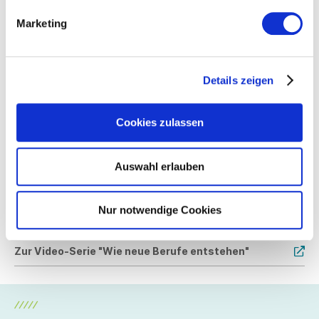
Christine Schneider
Marketing
Leiterin Fachkräfte + Märkte
Diplom-Ökonomin
Details zeigen
T
+49 711 21050-25
M
+49 1520 9267585
schneider@suedwesttextil.de
Cookies zulassen
Auswahl erlauben
Weitere Informationen
Nur notwendige Cookies
www.bibb.de/neue-berufe
Zur Video-Serie "Wie neue Berufe entstehen"