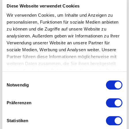
Wahl.
Diese Webseite verwendet Cookies
Jährlich beginnen über 2.000 junge Menschen die
Wir verwenden Cookies, um Inhalte und Anzeigen zu
Ausbildung zum Mediengestalter Digital und Print / zur
personalisieren, Funktionen für soziale Medien anbieten
Mediengestalterin Digital und Print. Nach erfolgreichem
zu können und die Zugriffe auf unsere Website zu
Abschluss stehen ihnen interessante Karrieremöglichkeiten
offen. So kann eine Fortbildung zum Geprüften
analysieren. Außerdem geben wir Informationen zu Ihrer
Medienfachwirt / zur Geprüften Medienfachwirtin (Bachelor
Verwendung unserer Website an unsere Partner für
Professional in Media), ein Abschluss als Staatlich
soziale Medien, Werbung und Analysen weiter. Unsere
Geprüfte/-r Techniker/-in (Bachelor Professional in Technik)
Partner führen diese Informationen möglicherweise mit
oder Staatlich Geprüfte/-r Gestalter/-in (Bachelor
weiteren Daten zusammen, die Sie ihnen bereitgestellt
Professional in Gestaltung) absolviert werden.
haben oder die sie im Rahmen Ihrer Nutzung der Dienste
Die modernisierte Ausbildungsordnung und der darauf
gesammelt haben.
Einwilligungsauswahl
abgestimmte, von der Kultusministerkonferenz (KMK) für
Notwendig
den schulischen Teil der dualen Ausbildung entwickelte
Rahmenlehrplan lösen die bestehende Regelung aus dem
Jahr 2007, die im Jahr 2016 letztmalig teilnovelliert wurde,
ab.
Präferenzen
Ansprechpartner*innen
Statistiken