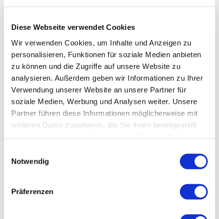
über
bund.de
und
den Vergabemarktplatz Baden-
Württemberg
abrufbar.
Diese Webseite verwendet Cookies
Wichtig: Der Terminplan ist recht kurzfristig angesetzt!!
Die Frist zur Abgabe eines Teilnahmeantrages ist der
Wir verwenden Cookies, um Inhalte und Anzeigen zu
25.08.2020.
personalisieren, Funktionen für soziale Medien anbieten
zu können und die Zugriffe auf unsere Website zu
Die Terminierung ist so knapp, da die Vergabe Mitte
September erfolgen soll und die Lieferung dann im Oktober
analysieren. Außerdem geben wir Informationen zu Ihrer
startet.
Verwendung unserer Website an unsere Partner für
soziale Medien, Werbung und Analysen weiter. Unsere
Der vorläufige Terminplan sieht den folgenden Ablauf
vor:
Partner führen diese Informationen möglicherweise mit
weiteren Daten zusammen, die Sie ihnen bereitgestellt
Frist zur Abgabe des Teilnahmeantrags:
25.08.2020
haben oder die sie im Rahmen Ihrer Nutzung der Dienste
Aufforderung zur Angebotsabgabe:
27.08.2020
gesammelt haben.
Einwilligungsauswahl
Frist für Optimierungsvorschläge:
31.08.2020
Notwendig
Erörterungs-/ Verhandlungsgespräche:
03./04.09.2020
Präferenzen
Angebotsfrist:
11.09.2020
Angebotsbindefrist:
15.11.2020