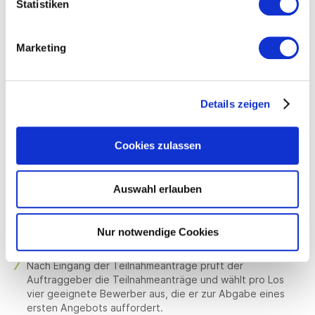
Statistiken
Hier noch ein paar Informationen zum
Teilnahmewettbewerb:
Marketing
Mit der Bekanntmachung fordert der Auftraggeber
interessierte Unternehmen auf, sich für den Auftrag zu
bewerben. Im Rahmen dieses sog.
Teilnahmewettbewerbs prüft der Auftraggeber nur die
Details zeigen
Eignung der Bewerber, d. h. deren Zuverlässigkeit, sowie
wirtschaftliche und fachliche Leistungsfähigkeit.
Cookies zulassen
Grundlage der Prüfung sind allein die Unterlagen, die die
Bewerber mit dem Teilnahmeantrag einreichen müssen.
Welche Unterlagen dies sind, ergibt sich ausschließlich
aus der Bekanntmachung, insbesondere aus den Ziff.
Auswahl erlauben
II.2.9 und III.1 der Bekanntmachung. Über die in der
Bekanntmachung geforderten Unterlagen hinaus, sind zu
diesem Zeitpunkt keine weiteren Unterlagen
Nur notwendige Cookies
einzureichen!
Nach Eingang der Teilnahmeanträge prüft der
Auftraggeber die Teilnahmeanträge und wählt pro Los
vier geeignete Bewerber aus, die er zur Abgabe eines
ersten Angebots auffordert.