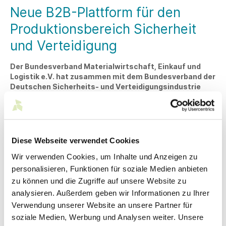
Neue B2B-Plattform für den
Produktionsbereich Sicherheit
und Verteidigung
Der Bundesverband Materialwirtschaft, Einkauf und
Logistik e.V. hat zusammen mit dem Bundesverband der
Deutschen Sicherheits- und Verteidigungsindustrie
e.V., gefördert durch das
Bundeswirtschaftsministerium, eine B2B-Plattform
eingerichtet.
Die SVI-Connect-Plattform soll Unternehmen der
Diese Webseite verwendet Cookies
Sicherheits- und Verteidigungsindustrie mit
Industriepartnern vernetzen.
Wir verwenden Cookies, um Inhalte und Anzeigen zu
personalisieren, Funktionen für soziale Medien anbieten
zu können und die Zugriffe auf unsere Website zu
Links
analysieren. Außerdem geben wir Informationen zu Ihrer
Verwendung unserer Website an unsere Partner für
Zur Plattform
soziale Medien, Werbung und Analysen weiter. Unsere