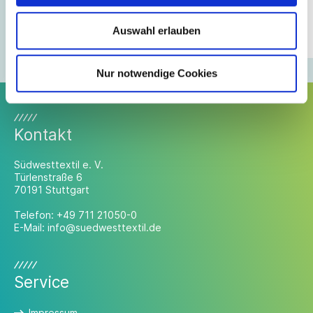
OLYMP stellt sich in den Unternehmensbereichen
Corporate Fashion und Private Label personell neu auf.
Auswahl erlauben
An die Stelle von Andreas Telahr rückt der
Vertriebsprofi Stefan Klieber, der künftig die
Geschäftseinheiten Corporate Fashion und Private
Nur notwendige Cookies
Label bei der Modemarke verantworten wird.
Kontakt
Südwesttextil e. V.
Türlenstraße 6
70191 Stuttgart
Telefon:
+49 711 21050-0
E-Mail:
info@suedwesttextil.de
Service
Impressum