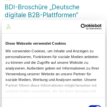
BDI-Broschüre „Deutsche
digitale B2B-Plattformen“
Bereits zum vierten Mal veröffentlicht der BDI eine
aktualisierte und erweiterte Übersicht zu deutschen
digitalen B2B-Plattformen, in dieser Ausgabe erstmals
mit einem Fokus auf nachhaltige Plattformen.
Diese Webseite verwendet Cookies
Seit 2018 gibt der BDI jährlich eine Übersicht zu deutschen
Wir verwenden Cookies, um Inhalte und Anzeigen zu
digitalen B2B-Plattformen heraus. In der diesjährigen
personalisieren, Funktionen für soziale Medien anbieten
Ausgabe werden 110 ausgewählte deutsche digitale B2B-
Plattformen vorgestellt. Dies ist ein Anstieg um mehr als 40
zu können und die Zugriffe auf unsere Website zu
Prozent im Vergleich zur Ausgabe 2020, der verdeutlicht,
analysieren. Außerdem geben wir Informationen zu Ihrer
deutsche Unternehmen investieren in und entwickeln
Verwendung unserer Website an unsere Partner für
digitale Lösungen zur Realisierung von Industrie 4.0. Auch
soziale Medien, Werbung und Analysen weiter. Unsere
aus der und für die Textil- und Modeindustrie finden sich
Partner führen diese Informationen möglicherweise mit
wieder einige Beispiele, darunter: DMIx Cloud, Fashion
Cloud, MobiMedia, Quintet24, SPOCC, Sqetch und Telekom
weiteren Daten zusammen, die Sie ihnen bereitgestellt
Data Intelligence Hub.
haben oder die sie im Rahmen Ihrer Nutzung der Dienste
gesammelt haben.
Neben der allgemeinen Vorstellung dieser B2B-Plattformen
Einwilligungsauswahl