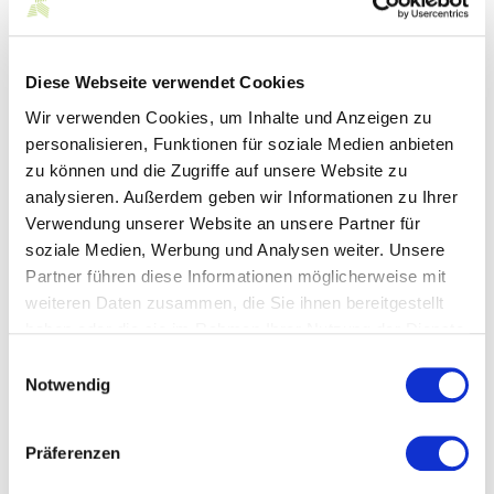
Hilfreiche Infos zum Berufsstart
Diese Webseite verwendet Cookies
Im Vorfeld des neuen Ausbildungsjahres startet die BG
Wir verwenden Cookies, um Inhalte und Anzeigen zu
ETEM wieder ihre Medienpaket-Aktion:
personalisieren, Funktionen für soziale Medien anbieten
Mitgliedsbetriebe, die einen oder mehrere
zu können und die Zugriffe auf unsere Website zu
Auszubildende einstellen, erhalten ein kostenloses
analysieren. Außerdem geben wir Informationen zu Ihrer
Medien-Paket – mit Filmen, Broschüren, Faltblättern
und vielen weiteren Arbeitshilfen.
Verwendung unserer Website an unsere Partner für
soziale Medien, Werbung und Analysen weiter. Unsere
Praxisnah werden wichtige Themen der Arbeitssicherheit
Partner führen diese Informationen möglicherweise mit
erläutert: elektrischer Strom, Gefahrstoffe, Lärm, Umgang
weiteren Daten zusammen, die Sie ihnen bereitgestellt
mit Maschinen und Anlagen oder Verkehrssicherheit. Zur
Auswahl stehen Medien-Pakete für die Branchen:
haben oder die sie im Rahmen Ihrer Nutzung der Dienste
Feinmechanik, Elektrohandwerke/elektrotechnische
gesammelt haben.
Einwilligungsauswahl
Industrie, Energie- und Wasserwirtschaft, Druck und
Notwendig
Papierverarbeitung, Textil und Mode sowie
Büro/Verwaltung.
Das Medienpaket kann
hier
bestellt werden. Bestellungen
Präferenzen
sind auch per E-Mail (
medienpaket@bgetem.de
),